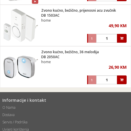
Zvono kućno, bežično, prijenosni acu zvučnik
DB 1503AC
home
49,90 KM
1
Zvono kućno, bežično, 36 melodija
DB 2050AC
home
26,90 KM
1
Informacije i kontakt
O Nama
Dostava
Servis / Podrška
Uvijeti korištenja