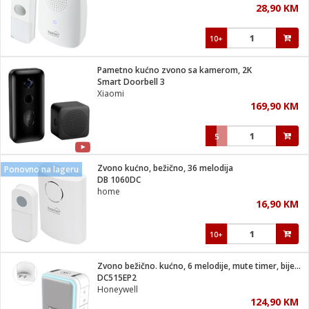
28,90 KM
i
10+
Pametno kućno zvono sa kamerom, 2K
Smart Doorbell 3
Xiaomi
169,90 KM
5
Zvono kućno, bežično, 36 melodija
Ponovno na lageru
DB 1060DC
home
16,90 KM
10+
Zvono bežično. kućno, 6 melodije, mute timer, bijela boja
DC515EP2
Honeywell
124,90 KM