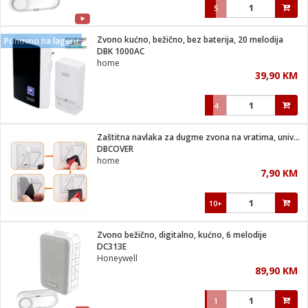
5
Zvono kućno, bežično, bez baterija, 20 melodija
Ponovno na lageru
DBK 1000AC
home
39,90 KM
4
Zaštitna navlaka za dugme zvona na vratima, univerzalna
DBCOVER
home
7,90 KM
10+
Zvono bežično, digitalno, kućno, 6 melodije
DC313E
Honeywell
89,90 KM
1