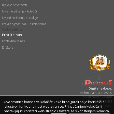
Izjava o privatnosti
Uvjeti korištenja - kolačići
Uvijeti korištenja i prodaje
Pravila o postupanju s kolačićima
Cookie settings
Pratite nas
Kontaktirajte nas
D|Store
Digitalis d.o.o.
Mehmeda Spahe 2A/30
72290 Novi Travnik
Telefon:
0800 22 432
Ova stranica koristi tzv. kolačiće kako bi osigurali bolje korisiničko
Bosna i Hercegovina
iskustvo i funkcionalnost web-stranice. Prihvaćanjem kolačića ili
nastavljajući koristeći web-stranicu slažete se s korištenjem kolačića.