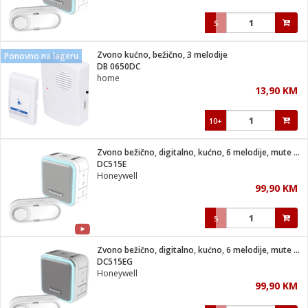
5
Zvono kućno, bežično, 3 melodije
Ponovno na lageru
DB 0650DC
home
13,90 KM
10+
Zvono bežično, digitalno, kućno, 6 melodije, mute timer
DC515E
Honeywell
99,90 KM
5
Zvono bežično, digitalno, kućno, 6 melodije, mute timer
DC515EG
Honeywell
99,90 KM