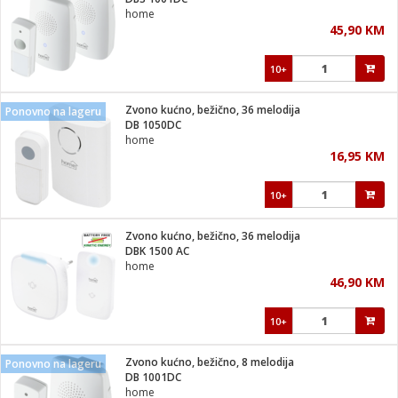
suđa
home
45,90 KM
e
10+
i
ja
Zvono kućno, bežično, 36 melodija
Ponovno na lageru
DB 1050DC
home
veša
16,95 KM
plažu
 veša
eša/Sušilica
10+
/kamp tuš
bil
Zvono kućno, bežično, 36 melodija
DBK 1500 AC
home
ga / Zdravlje
46,90 KM
10+
i za kosu
za brijanje
Zvono kućno, bežično, 8 melodija
Ponovno na lageru
DB 1001DC
home