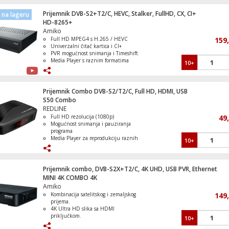
OTA.
Prijemnik DVB-S2+T2/C, HEVC, Stalker, FullHD, CX, CI+
na lageru
Ugradbena mašina za suđe, 13 setova, 5
HD-8265+
programa, WiFi, E
Amiko
Full HD MPEG4 s H.265 / HEVC
159
Univerzalni čitač kartica i CI+
PVR mogućnost snimanja i Timeshift
Media Player s raznim formatima
10+
Slušalice sa mikrofonom za gaming, INZ
Wi-Fi podrška, YouTube, CCCam i
H3
Stalker
Prijemnik Combo DVB-S2/T2/C, Full HD, HDMI, USB
S50 Combo
REDLINE
Full HD rezolucija (1080p)
49
Sokovnik, snaga motora 800W, 2 brzine
Mogućnost snimanja i pauziranja
programa
Media Player za reprodukciju raznih
10+
formata
EPG, Teletext, Subtitle, Timer
HDMI, USB 2.0, RS232, WiFi
Prijemnik combo, DVB-S2X+T2/C, 4K UHD, USB PVR, Ethernet
MINI 4K COMBO 4K
Amiko
Kombinacija satelitskog i zemaljskog
149
prijema.
Pametni projektor, Full HD, 600 ANSI lu
4K Ultra HD slika sa HDMI
WiFi, BT, Android
priključkom.
10+
Snimanje TV programa na vanjski