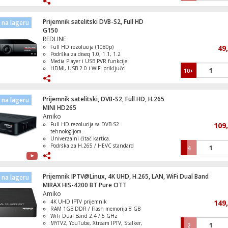
EPG, Teletext, Subtitle, Timer
HDMI, USB 2.0, RS232, WiFi podrška
Prijemnik satelitski DVB-S2, Full HD
na lageru
G150
REDLINE
Televizor Smart V6C LED 4K 55", Google 
Full HD rezolucija (1080p)
49
Podrška za diseq 1.0, 1.1, 1.2
Media Player i USB PVR funkcije
HDMI, USB 2.0 i WiFi priključci
10+
Nadogradnja software-a preko USB ili
OTA.
Televizor Smart Hi-QLED E7S UHD 4K 65
Prijemnik satelitski, DVB-S2, Full HD, H.265
na lageru
MINI HD265
Amiko
Full HD rezolucija sa DVB-S2
109
tehnologijom.
Univerzalni čitač kartica.
Televizor Smart LED A6S UHD 4K 65"
Podrška za H.265 / HEVC standard
4
kompresije.
PVR i TimeShift funkcije.
LAN konekcija i YouTube medija
player.
Prijemnik IPTV@Linux, 4K UHD, H.265, LAN, WiFi Dual Band
na lageru
MIRAX HIS-4200 BT Pure OTT
Amiko
Televizor Smart LED UHD 4K 55"
4K UHD IPTV prijemnik
149
RAM 1GB DDR / Flash memorija 8 GB
WiFi Dual Band 2.4 / 5 GHz
MYTV2, YouTube, Xtream IPTV, Stalker,
2