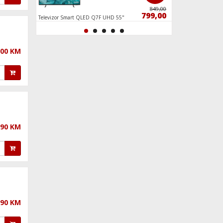
649,00
849,00
599,90
799,00
Televizor Smart QLED Q7F UHD 55"
Televizor Smart LE
,00 KM
,90 KM
,90 KM