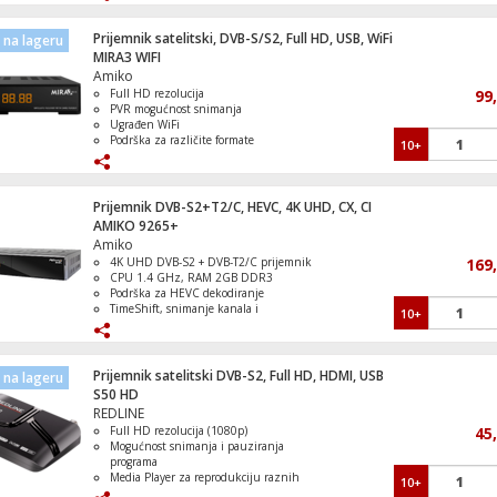
uređaj.
Pristup internetu za YouTube i druge
medije.
Prijemnik satelitski, DVB-S/S2, Full HD, USB, WiFi
na lageru
Eksterni IR senzor i LED display.
MIRA3 WIFI
LTE (4G) filter sa prolazom napona, vanjs
Amiko
montaža
Full HD rezolucija
99
PVR mogućnost snimanja
Ugrađen WiFi
Podrška za različite formate
10+
Napredni audio i video dekoderi
Multiswitch 9/12 sa dodatnim napajanje
kaskadni
Prijemnik DVB-S2+T2/C, HEVC, 4K UHD, CX, CI
AMIKO 9265+
Amiko
4K UHD DVB-S2 + DVB-T2/C prijemnik
169
CPU 1.4 GHz, RAM 2GB DDR3
SONY LED TV KD32W800P1AEP
Podrška za HEVC dekodiranje
TimeShift, snimanje kanala i
10+
vremenski pomak
Mogućnost roditeljskog zaključavanja
Prijemnik satelitski DVB-S2, Full HD, HDMI, USB
na lageru
S50 HD
Daljinski upravljač za LG TV prijemnike
REDLINE
Full HD rezolucija (1080p)
45
Mogućnost snimanja i pauziranja
programa
Media Player za reprodukciju raznih
10+
formata