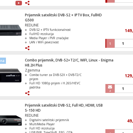
IPTV via m3u
Operativni sistem Linux
Televizor Smart LED UHD 4K 50"
Prijemnik satelitski DVB-S2 + IPTV Box, FullHD
G500
REDLINE
DVB-S2 + IPTV funkcionalnost
149
FullHD rezolucija
Media Player i PVR značajke
LAN i WiFi povezivost
1
Laka nadogradnja softvera.
Combo prijemnik, DVB-S2+T2/C, WiFI, Linux - Enigma
ena
H8.2H Plus
Zgemma
Combo tuner za DVB-S2X + DVB-T2/C
129
prijem
Full HD 1080p prijem i H.265/HEVC
podrška
2
Linux + Enigma2 sučelje s plugin
podrškom
USB i HDMI priključci za fleksibilnu
povezanost
Prijemnik satelitski DVB-S2, Full HD, HDMI, USB
EPG i PVR funkcije za snimanje i
S-150 HD
upravljanje programima
REDLINE
Digitalni satelitski prijemnik
49
MultiMedia Player
Full HD rezolucija
USB PVR, TimeShift, EPG, OTA