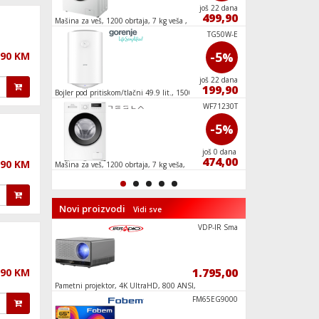
još 22 dana
još 22 dana
499,90
499,90
Mašina za veš, 1200 obrtaja, 7 kg veša , A+++
Frižider/Zamrzivač,
No Frost Plus, E
MDRG300B.C
TG50W-E
-27
-5
,90 KM
%
%
još 22 dana
još 22 dana
109,00
199,90
ONE
Bojler pod pritiskom/tlačni 49.9 lit., 1500 W,
Usisivač sa posudom 
IPX4
JC805EII
WF71230T
-7
-5
%
%
još 7 dana
još 0 dana
139,90
474,00
,90 KM
Mašina za veš, 1200 obrtaja, 7 kg veša,
Frižider/Zamrzivač,
Inverter, C
No Frost Plus, E
Novi proizvodi
Vidi sve
VDP-IR Sma
VDP-IR Sma
499,90
1.795,00
,90 KM
m.,
Pametni projektor, 4K UltraHD, 800 ANSI,
Televizor Smart LED
WiFi, BT, Android
QCF001
FM65EG9000