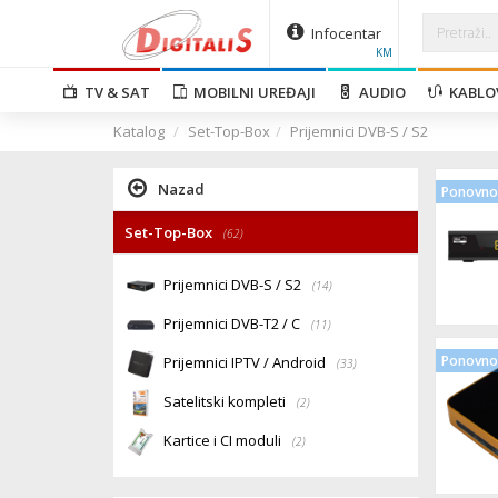
Infocentar
KM
TV & SAT
MOBILNI UREĐAJI
AUDIO
KABLO
Katalog
Set-Top-Box
Prijemnici DVB-S / S2
Nazad
Ponovno 
Set-Top-Box
(62)
Prijemnici DVB-S / S2
(14)
Prijemnici DVB-T2 / C
(11)
Ponovno 
Prijemnici IPTV / Android
(33)
Satelitski kompleti
(2)
Kartice i CI moduli
(2)