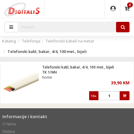
0
EĐAJI
PARATI
TI
IJA
i oprema
uređaji
ka
rane
i pribor
r - Analogija
Katalog
Telefonija
Telefonski kabeli na metar
 BULLET
čni)
i
G9 / G4
- DOME
Telefonski kabl, bakar, 4/4, 100 met., bijeli
ževi
XVR
laptop
ijal
lsku
tiljke
dzor
nari
Telefonski kabl, bakar, 4/4, 100 met., bijeli
TK 1/WH
a svjetla
r
deo
r - IP
home
je
essional
lati i pribor
39,90 KM
ere
ači
x
a grla
čnici
10+
e
S2
jenje
 C
ribor
li
Informacije i kontakt
ndroid
blet ...
a IP kamere
O Nama
e
zor- IP
jeći
Dostava