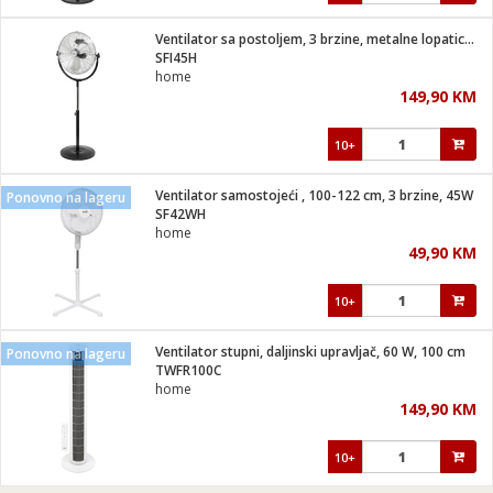
Ventilator sa postoljem, 3 brzine, metalne lopatice, 110W
SFI45H
home
149,90 KM
10+
Ventilator samostojeći , 100-122 cm, 3 brzine, 45W
Ponovno na lageru
SF42WH
home
49,90 KM
10+
Ventilator stupni, daljinski upravljač, 60 W, 100 cm
Ponovno na lageru
TWFR100C
home
149,90 KM
10+