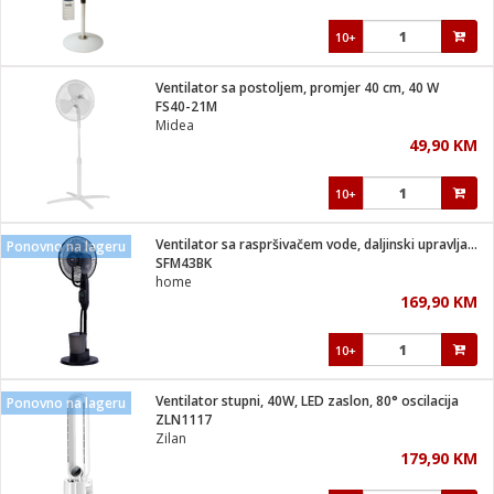
10+
Ventilator sa postoljem, promjer 40 cm, 40 W
FS40-21M
Midea
49,90 KM
10+
Ventilator sa raspršivačem vode, daljinski upravljač, 75 W
Ponovno na lageru
SFM43BK
home
169,90 KM
10+
Ventilator stupni, 40W, LED zaslon, 80° oscilacija
Ponovno na lageru
ZLN1117
Zilan
179,90 KM