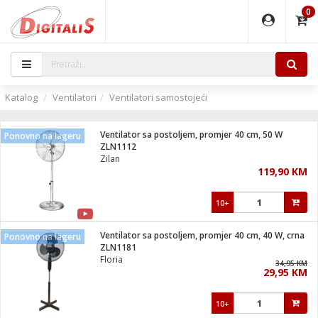
0
EĐAJI
PARATI
TI
IJA
i oprema
uređaji
ka
rane
i pribor
r - Analogija
Katalog
Ventilatori
Ventilatori samostojeći
 BULLET
čni)
i
G9 / G4
- DOME
Ventilator sa postoljem, promjer 40 cm, 50 W
Ponovno na lageru
ževi
XVR
laptop
ijal
ZLN1112
lsku
tiljke
dzor
nari
Zilan
119,90 KM
a svjetla
r
deo
r - IP
je
essional
lati i pribor
10+
ere
ači
x
a grla
čnici
Ventilator sa postoljem, promjer 40 cm, 40 W, crna
Ponovno na lageru
e
S2
jenje
ZLN1181
Floria
 C
ribor
li
34,95 KM
29,95 KM
ndroid
blet ...
a IP kamere
e
zor- IP
10+
jeći