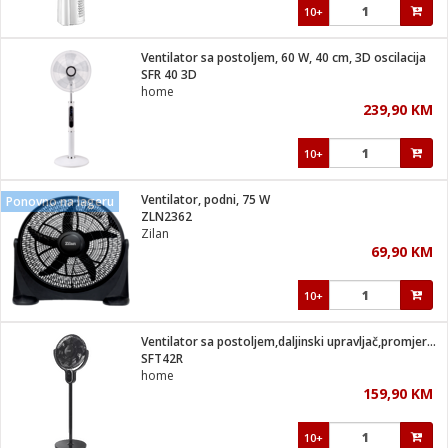
10+
Ventilator sa postoljem, 60 W, 40 cm, 3D oscilacija
SFR 40 3D
home
239,90 KM
10+
Ventilator, podni, 75 W
Ponovno na lageru
ZLN2362
Zilan
69,90 KM
10+
Ventilator sa postoljem,daljinski upravljač,promjer 40cm,25W
SFT42R
home
159,90 KM
10+