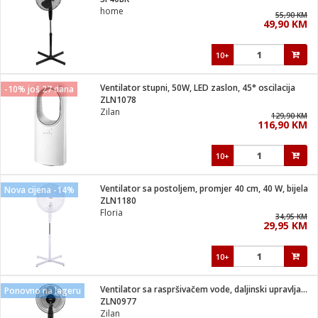
suđa
home
55,90 KM
49,90 KM
e
10+
i
ja
Ventilator stupni, 50W, LED zaslon, 45° oscilacija
-10% još 27 dana
ZLN1078
Zilan
veša
129,90 KM
116,90 KM
plažu
 veša
eša/Sušilica
10+
/kamp tuš
bil
Ventilator sa postoljem, promjer 40 cm, 40 W, bijela
Nova cijena -14%
ZLN1180
Floria
34,95 KM
ga / Zdravlje
29,95 KM
10+
i za kosu
za brijanje
Ventilator sa raspršivačem vode, daljinski upravljač, 75 W
Ponovno na lageru
ZLN0977
Zilan