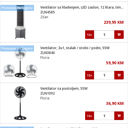
Ventilator sa hlađenjem, LED zaslon, 12 litara, timer, 40W
Ponovno na lageru
 hrane
t
ZLN4585
i
 dom
Zilan
lušalice
ji i oprema
239,95 KM
ki aparati
i
 stanice
10+
A-100
ik
 pohrana
aciju
je
Ventilator, 3u1, stalak / stolni / podni, 55W
Ponovno na lageru
e
ZLN3840
glodare
e namjene
eđaje
 oprema
električne brave
Floria
ije
odaci
59,90 KM
te
erije
etar
rtphone
i
10+
je mesa
e
e
i program
Ventilator sa postoljem, 55W
hone
trošni materijal
i zraka
ZLN1092
anje
am
er
Floria
prema
o kafu
let
ram
36,90 KM
l
oprema
spenzer
nderi
10+
 Čistači
čnice
ene
sat
kupatilo