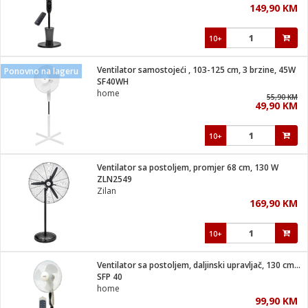
149,90 KM
i
10+
Ventilator samostojeći , 103-125 cm, 3 brzine, 45W
Ponovno na lageru
SF40WH
home
55,90 KM
49,90 KM
10+
Ventilator sa postoljem, promjer 68 cm, 130 W
ZLN2549
Zilan
169,90 KM
10+
Ventilator sa postoljem, daljinski upravljač, 130 cm, 45W
SFP 40
home
99,90 KM