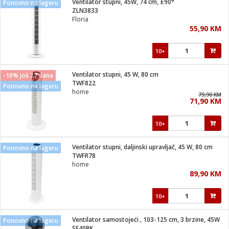
Ventilator stupni, 45W, 74 cm, ±90°
Ponovno na lageru
 Smartphone
čvrsto gorivo
ZLN3833
iPhone
je
Floria
55,90 KM
a
pretvaraći
če
pis
ice/ostalo
10+
i
dodaci
na metar
/čistače
i
hinjski pribor
Ventilator stupni, 45 W, 80 cm
-10% još 27 dana
TWF822
Ponovno na lageru
aći/pribor
home
79,90 KM
i
71,90 KM
mari i kutije
taći/pribor
10+
je
Zabava
ika
/osigurači
Ventilator stupni, daljinski upravljač, 45 W, 80 cm
Ponovno na lageru
TWFR78
home
 noževe
89,90 KM
a
e
Exterijer
witch
10+
itch 2
i/ Vitrine
Ventilator samostojeći , 103-125 cm, 3 brzine, 45W
Ponovno na lageru
SF40BK