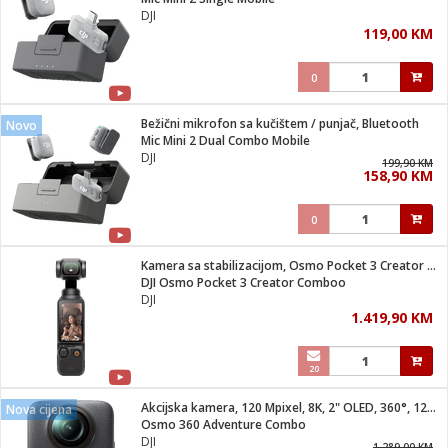
suđa
DJI
119,00 KM
e
0
i
ja
Bežični mikrofon sa kučištem / punjač, Bluetooth
Novo
Mic Mini 2 Dual Combo Mobile
DJI
veša
199,90 KM
158,90 KM
plažu
 veša
eša/Sušilica
0
/kamp tuš
bil
Kamera sa stabilizacijom, Osmo Pocket 3 Creator Combo
DJI Osmo Pocket 3 Creator Comboo
DJI
ga / Zdravlje
1.419,90 KM
20
i za kosu
za brijanje
Akcijska kamera, 120 Mpixel, 8K, 2" OLED, 360°, 128GB
Nova cijena
Osmo 360 Adventure Combo
DJI
1.289,00 KM