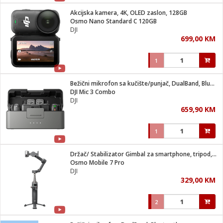
Akcijska kamera, 4K, OLED zaslon, 128GB
 hrane
t
Osmo Nano Standard C 120GB
i
 dom
DJI
lušalice
ji i oprema
699,00 KM
ki aparati
i
 stanice
1
A-100
ik
 pohrana
aciju
je
Bežični mikrofon sa kučište/punjač, DualBand, Bluetooth
e
DJI Mic 3 Combo
glodare
e namjene
eđaje
 oprema
električne brave
DJI
ije
odaci
659,90 KM
te
erije
etar
rtphone
i
1
je mesa
e
e
i program
Držač/ Stabilizator Gimbal za smartphone, tripod, Bluetooth
hone
trošni materijal
i zraka
Osmo Mobile 7 Pro
anje
am
er
DJI
prema
o kafu
let
ram
329,00 KM
l
oprema
spenzer
nderi
2
 Čistači
čnice
ene
sat
kupatilo