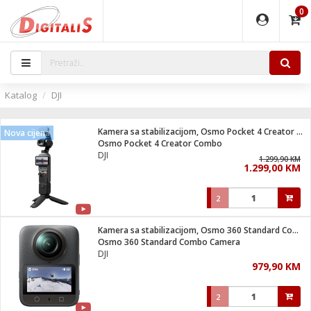
0
EĐAJI
PARATI
TI
IJA
i oprema
uređaji
ka
rane
i pribor
r - Analogija
Katalog
DJI
 BULLET
čni)
i
G9 / G4
- DOME
Kamera sa stabilizacijom, Osmo Pocket 4 Creator Combo
Nova cijena
ževi
XVR
laptop
ijal
Osmo Pocket 4 Creator Combo
lsku
tiljke
dzor
nari
DJI
1.299,90 KM
1.299,00 KM
a svjetla
r
deo
r - IP
je
essional
lati i pribor
2
ere
ači
x
a grla
čnici
Kamera sa stabilizacijom, Osmo 360 Standard Combo Camera
e
S2
jenje
Osmo 360 Standard Combo Camera
DJI
 C
ribor
li
979,90 KM
ndroid
blet ...
a IP kamere
e
zor- IP
2
jeći