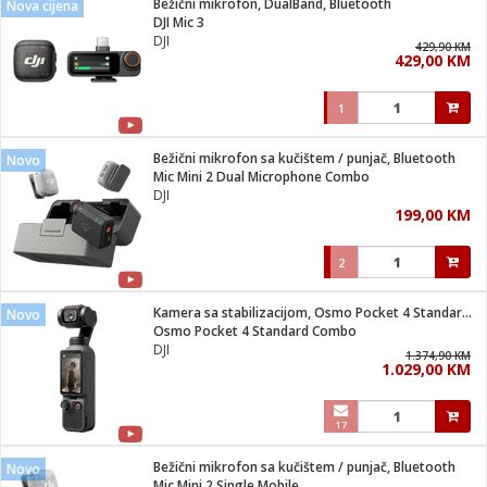
Bežični mikrofon, DualBand, Bluetooth
Nova cijena
 Smartphone
čvrsto gorivo
DJI Mic 3
iPhone
je
DJI
429,90 KM
429,00 KM
a
pretvaraći
če
pis
ice/ostalo
1
i
dodaci
na metar
/čistače
i
hinjski pribor
Bežični mikrofon sa kučištem / punjač, Bluetooth
Novo
Mic Mini 2 Dual Microphone Combo
aći/pribor
DJI
i
199,00 KM
mari i kutije
taći/pribor
2
je
Zabava
ika
/osigurači
Kamera sa stabilizacijom, Osmo Pocket 4 Standard Combo
Novo
Osmo Pocket 4 Standard Combo
DJI
 noževe
1.374,90 KM
1.029,00 KM
a
e
Exterijer
witch
17
itch 2
i/ Vitrine
Bežični mikrofon sa kučištem / punjač, Bluetooth
Novo
Mic Mini 2 Single Mobile