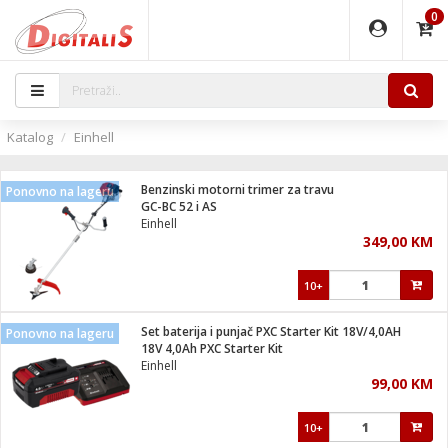
0
EĐAJI
PARATI
TI
IJA
i oprema
uređaji
ka
rane
i pribor
r - Analogija
Katalog
Einhell
 BULLET
čni)
i
G9 / G4
- DOME
Benzinski motorni trimer za travu
Ponovno na lageru
ževi
XVR
laptop
ijal
GC-BC 52 i AS
lsku
tiljke
dzor
nari
Einhell
349,00 KM
a svjetla
r
deo
r - IP
je
essional
lati i pribor
10+
ere
ači
x
a grla
čnici
Set baterija i punjač PXC Starter Kit 18V/4,0AH
Ponovno na lageru
e
S2
jenje
18V 4,0Ah PXC Starter Kit
Einhell
 C
ribor
li
99,00 KM
ndroid
blet ...
a IP kamere
e
zor- IP
10+
jeći