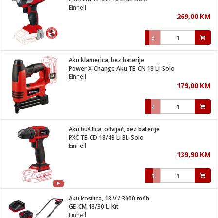
suđa
Einhell
269,00 KM
e
3
i
ja
Aku klamerica, bez baterije
Power X-Change Aku TE-CN 18 Li-Solo
Einhell
veša
179,00 KM
plažu
 veša
eša/Sušilica
4
/kamp tuš
bil
Aku bušilica, odvijač, bez baterije
PXC TE-CD 18/48 Li BL-Solo
Einhell
ga / Zdravlje
139,90 KM
5
i za kosu
za brijanje
Aku kosilica, 18 V / 3000 mAh
GE-CM 18/30 Li Kit
Einhell