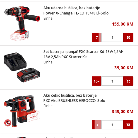
Aku udarna bušilica, bez baterije
 hrane
t
Power X-Change TE-CD 18/48 Li-Solo
i
 dom
Einhell
lušalice
ji i oprema
159,00 KM
ki aparati
i
 stanice
7
A-100
ik
 pohrana
aciju
je
Set baterija i punjač PXC Starter Kit 18V/2,5AH
e
18V 2,5Ah PXC Starter Kit
glodare
e namjene
eđaje
 oprema
električne brave
Einhell
ije
odaci
39,00 KM
te
erije
etar
rtphone
i
10+
je mesa
e
e
i program
Aku čekić bušilica, bez baterije
hone
trošni materijal
i zraka
PXC Aku BRUSHLESS HEROCCO-Solo
anje
am
er
Einhell
prema
o kafu
let
ram
349,00 KM
l
oprema
spenzer
nderi
3
 Čistači
čnice
ene
sat
kupatilo