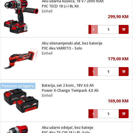
Aku udarna bušilica, 18 V / 2000 mAh
 Smartphone
čvrsto gorivo
PXC TECD 18 Li-i BL Kit
iPhone
je
Einhell
299,90 KM
a
pretvaraći
če
pis
ice/ostalo
3
i
dodaci
na metar
/čistače
i
hinjski pribor
Aku višenamjenski alat, bez baterije
PXC Aku VARRITO - Solo
aći/pribor
Einhell
i
179,00 KM
mari i kutije
taći/pribor
5
je
Zabava
ika
/osigurači
Baterija, set 2 kom., 18V 4.0 Ah
Ponovno na lageru
Power X-Change Twinpack 4,0 Ah
Einhell
 noževe
169,00 KM
a
e
Exterijer
witch
5
itch 2
i/ Vitrine
Aku udarni odvijač, bez bateije
PXC Aku TE-CW 18 Li BL-Solo