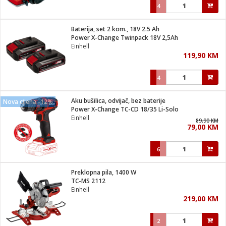
4
Baterija, set 2 kom., 18V 2.5 Ah
Power X-Change Twinpack 18V 2,5Ah
Einhell
119,90 KM
4
Aku bušilica, odvijač, bez baterije
Nova cijena -12%
Power X-Change TC-CD 18/35 Li-Solo
Einhell
89,90 KM
79,00 KM
6
Preklopna pila, 1400 W
TC-MS 2112
Einhell
219,00 KM
2