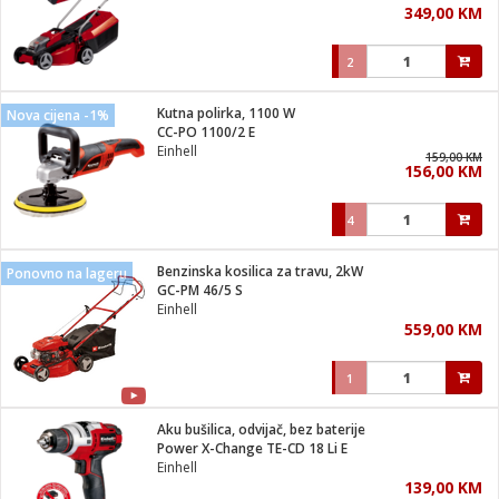
349,00 KM
i
2
Kutna polirka, 1100 W
Nova cijena -1%
CC-PO 1100/2 E
Einhell
159,00 KM
156,00 KM
4
Benzinska kosilica za travu, 2kW
Ponovno na lageru
GC-PM 46/5 S
Einhell
559,00 KM
1
Aku bušilica, odvijač, bez baterije
Power X-Change TE-CD 18 Li E
Einhell
139,00 KM