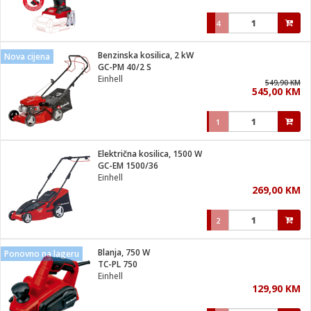
4
Benzinska kosilica, 2 kW
Nova cijena
GC-PM 40/2 S
Einhell
549,90 KM
545,00 KM
1
Električna kosilica, 1500 W
GC-EM 1500/36
Einhell
269,00 KM
2
Blanja, 750 W
Ponovno na lageru
TC-PL 750
Einhell
129,90 KM