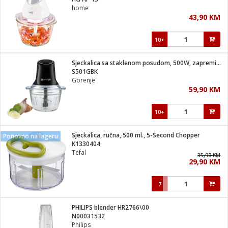
suđa
home
43,90 KM
e
10+
i
ja
Sjeckalica sa staklenom posudom, 500W, zapremina 1 l
S501GBK
Gorenje
veša
59,90 KM
plažu
 veša
eša/Sušilica
10+
/kamp tuš
bil
Sjeckalica, ručna, 500 ml., 5-Second Chopper
Ponovno na lageru
K1330404
Tefal
35,90 KM
ga / Zdravlje
29,90 KM
7
i za kosu
za brijanje
PHILIPS blender HR2766\00
N00031532
Philips