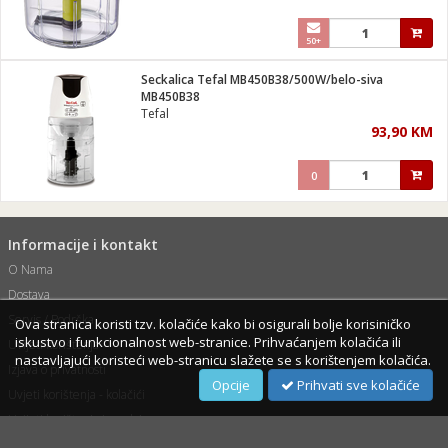
50+
Seckalica Tefal MB450B38/500W/belo-siva
MB450B38
Tefal
93,90 KM
0
Informacije i kontakt
O Nama
Dostava
Servis / Podrška
Ova stranica koristi tzv. kolačiće kako bi osigurali bolje korisiničko
iskustvo i funkcionalnost web-stranice. Prihvaćanjem kolačića ili
Uvijeti korištenja
nastavljajući koristeći web-stranicu slažete se s korištenjem kolačića.
Izjava o privatnosti
Opcije
Prihvati sve kolačiće
Uvjeti korištenja - kolačići
Uvijeti korištenja i prodaje
Pravila o postupanju s kolačićima