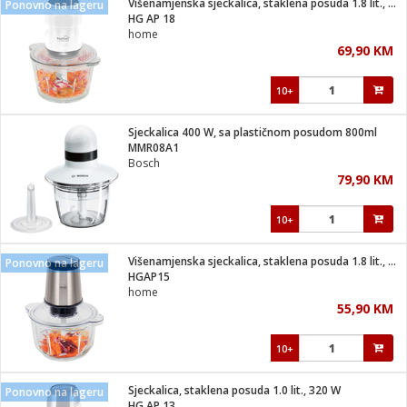
Višenamjenska sjeckalica, staklena posuda 1.8 lit., 400W
Ponovno na lageru
 Smartphone
čvrsto gorivo
HG AP 18
iPhone
je
home
69,90 KM
a
pretvaraći
če
pis
ice/ostalo
10+
i
dodaci
na metar
/čistače
i
hinjski pribor
Sjeckalica 400 W, sa plastičnom posudom 800ml
MMR08A1
aći/pribor
Bosch
i
79,90 KM
mari i kutije
taći/pribor
10+
je
Zabava
ika
/osigurači
Višenamjenska sjeckalica, staklena posuda 1.8 lit., 400W
Ponovno na lageru
HGAP15
home
 noževe
55,90 KM
a
e
Exterijer
witch
10+
itch 2
i/ Vitrine
Sjeckalica, staklena posuda 1.0 lit., 320 W
Ponovno na lageru
HG AP 13