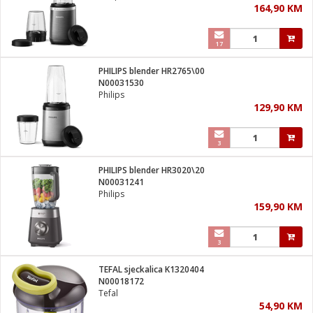
164,90 KM
i
17
PHILIPS blender HR2765\00
N00031530
Philips
129,90 KM
3
PHILIPS blender HR3020\20
N00031241
Philips
159,90 KM
3
TEFAL sjeckalica K1320404
N00018172
Tefal
54,90 KM