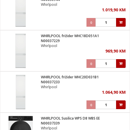
suđa
Whirlpool
1.019,90 KM
e
0
i
ja
WHIRLPOOL frižider WHC18D051A1
N00037229
Whirlpool
veša
969,90 KM
plažu
 veša
eša/Sušilica
0
/kamp tuš
bil
WHIRLPOOL frižider WHC20D031B1
N00037233
Whirlpool
ga / Zdravlje
1.064,90 KM
0
i za kosu
za brijanje
WHIRLPOOL Susilica WPS D8 WBS EE
N00037339
Whirlpool