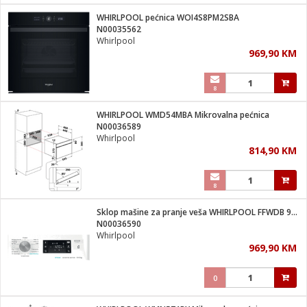
WHIRLPOOL pećnica WOI4S8PM2SBA
 hrane
t
N00035562
i
 dom
Whirlpool
lušalice
ji i oprema
969,90 KM
ki aparati
i
 stanice
A-100
8
ik
 pohrana
aciju
je
WHIRLPOOL WMD54MBA Mikrovalna pećnica
e
N00036589
glodare
e namjene
eđaje
 oprema
električne brave
Whirlpool
ije
odaci
814,90 KM
te
erije
etar
rtphone
i
8
je mesa
e
e
i program
Sklop mašine za pranje veša WHIRLPOOL FFWDB 964489 SV
hone
trošni materijal
i zraka
N00036590
anje
am
er
Whirlpool
prema
o kafu
let
ram
969,90 KM
l
oprema
spenzer
nderi
0
 Čistači
čnice
ene
sat
kupatilo