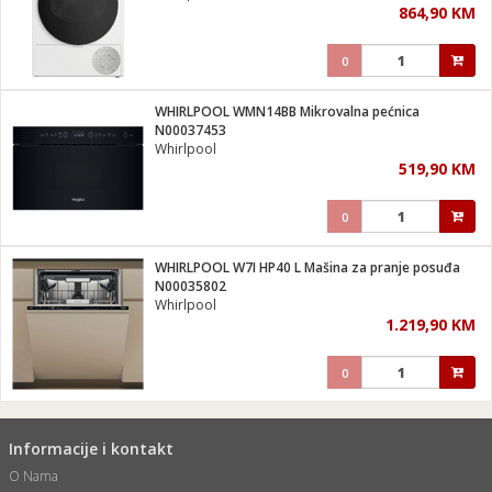
864,90 KM
i
0
WHIRLPOOL WMN14BB Mikrovalna pećnica
N00037453
Whirlpool
519,90 KM
0
WHIRLPOOL W7I HP40 L Mašina za pranje posuđa
N00035802
Whirlpool
1.219,90 KM
0
Informacije i kontakt
O Nama