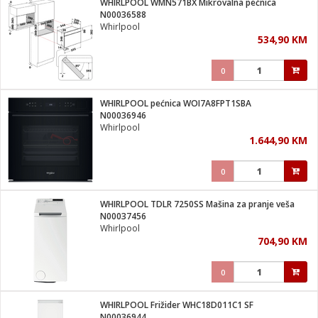
WHIRLPOOL WMN571BX Mikrovalna pećnica
 Smartphone
čvrsto gorivo
N00036588
iPhone
je
Whirlpool
534,90 KM
a
pretvaraći
če
pis
ice/ostalo
0
i
dodaci
na metar
/čistače
i
hinjski pribor
WHIRLPOOL pećnica WOI7A8FPT1SBA
N00036946
aći/pribor
Whirlpool
i
1.644,90 KM
mari i kutije
taći/pribor
0
je
Zabava
ika
/osigurači
WHIRLPOOL TDLR 7250SS Mašina za pranje veša
N00037456
Whirlpool
 noževe
704,90 KM
a
e
Exterijer
witch
0
itch 2
i/ Vitrine
WHIRLPOOL Frižider WHC18D011C1 SF
N00036944