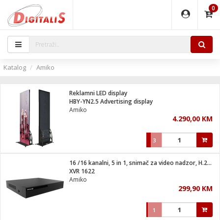
0
EĐAJI
PARATI
TI
IJA
i oprema
uređaji
ka
rane
i pribor
r - Analogija
Katalog
Amiko
 BULLET
čni)
i
G9 / G4
- DOME
Reklamni LED display
ževi
XVR
laptop
ijal
HBY-YN2.5 Advertising display
lsku
tiljke
dzor
nari
Amiko
4.290,00 KM
a svjetla
r
deo
r - IP
je
essional
lati i pribor
3
ere
ači
x
a grla
čnici
16 /16 kanalni, 5 in 1, snimač za video nadzor, H.265+
e
S2
jenje
XVR 1622
Amiko
 C
ribor
li
299,90 KM
ndroid
blet ...
a IP kamere
e
zor- IP
1
jeći