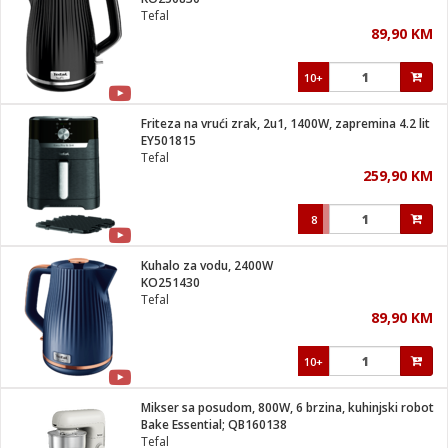
suđa
Tefal
89,90 KM
e
10+
i
ja
Friteza na vrući zrak, 2u1, 1400W, zapremina 4.2 lit
EY501815
Tefal
veša
259,90 KM
plažu
 veša
eša/Sušilica
8
/kamp tuš
bil
Kuhalo za vodu, 2400W
KO251430
Tefal
ga / Zdravlje
89,90 KM
10+
i za kosu
za brijanje
Mikser sa posudom, 800W, 6 brzina, kuhinjski robot
Bake Essential; QB160138
Tefal