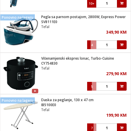
10+
Pegla sa parnom postajom, 2800W, Express Power
Ponovno na lageru
SV8111E0
Tefal
349,90 KM
4
Višenamjenski ekspres lonac, Turbo-Cuisine
CY754830
Tefal
279,90 KM
5
Daska za peglanje, 130 x 47 cm
Ponovno na lageru
IB5100E0
Tefal
199,90 KM
7