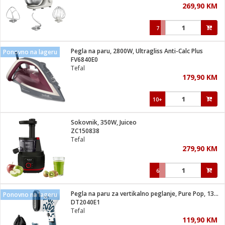
269,90 KM
i
7
Pegla na paru, 2800W, Ultragliss Anti-Calc Plus
Ponovno na lageru
FV6840E0
Tefal
179,90 KM
10+
Sokovnik, 350W, Juiceo
ZC150838
Tefal
279,90 KM
6
Pegla na paru za vertikalno peglanje, Pure Pop, 1300W
Ponovno na lageru
DT2040E1
Tefal
119,90 KM