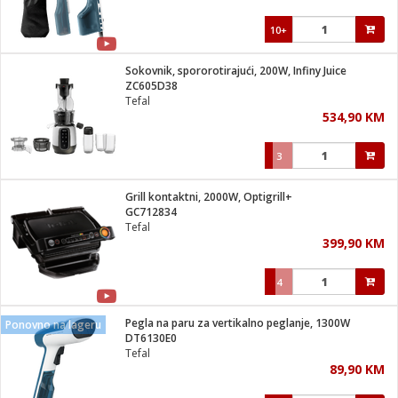
10+
Sokovnik, spororotirajući, 200W, Infiny Juice
ZC605D38
Tefal
534,90 KM
3
Grill kontaktni, 2000W, Optigrill+
GC712834
Tefal
399,90 KM
4
Pegla na paru za vertikalno peglanje, 1300W
Ponovno na lageru
DT6130E0
Tefal
89,90 KM