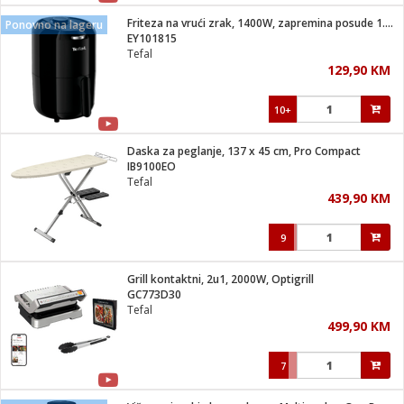
Friteza na vrući zrak, 1400W, zapremina posude 1.6 lit
Ponovno na lageru
 hrane
t
EY101815
i
 dom
Tefal
lušalice
ji i oprema
129,90 KM
ki aparati
i
 stanice
10+
A-100
ik
 pohrana
aciju
je
Daska za peglanje, 137 x 45 cm, Pro Compact
e
IB9100EO
glodare
e namjene
eđaje
 oprema
električne brave
Tefal
ije
odaci
439,90 KM
te
erije
etar
rtphone
i
9
je mesa
e
e
i program
Grill kontaktni, 2u1, 2000W, Optigrill
hone
trošni materijal
i zraka
GC773D30
anje
am
er
Tefal
prema
o kafu
let
ram
499,90 KM
l
oprema
spenzer
nderi
7
 Čistači
čnice
ene
sat
kupatilo