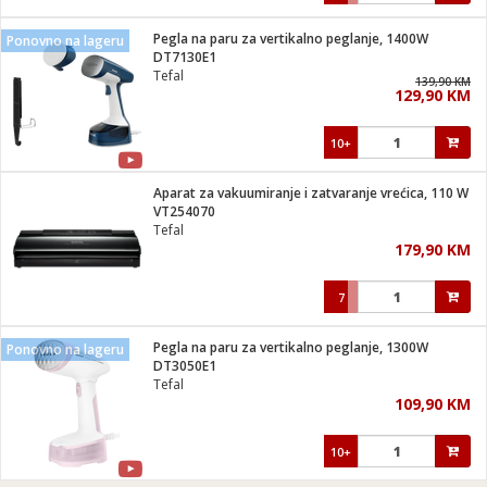
Pegla na paru za vertikalno peglanje, 1400W
Ponovno na lageru
DT7130E1
Tefal
139,90 KM
129,90 KM
10+
Aparat za vakuumiranje i zatvaranje vrećica, 110 W
VT254070
Tefal
179,90 KM
7
Pegla na paru za vertikalno peglanje, 1300W
Ponovno na lageru
DT3050E1
Tefal
109,90 KM
10+