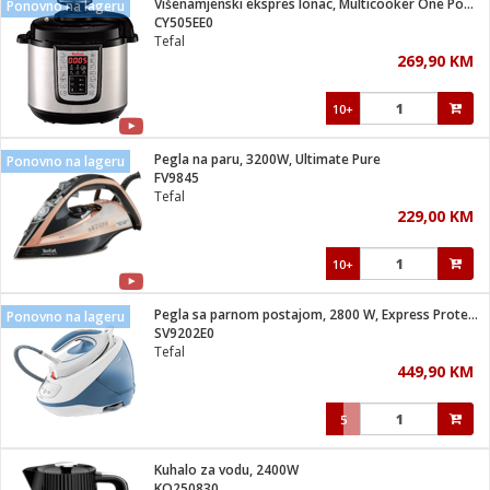
Višenamjenski ekspres lonac, Multicooker One Pot 25u1
Ponovno na lageru
 Smartphone
čvrsto gorivo
CY505EE0
iPhone
je
Tefal
269,90 KM
a
pretvaraći
če
pis
ice/ostalo
10+
i
dodaci
na metar
/čistače
i
hinjski pribor
Pegla na paru, 3200W, Ultimate Pure
Ponovno na lageru
FV9845
aći/pribor
Tefal
i
229,00 KM
mari i kutije
taći/pribor
10+
je
Zabava
ika
/osigurači
Pegla sa parnom postajom, 2800 W, Express Protect
Ponovno na lageru
SV9202E0
Tefal
 noževe
449,90 KM
a
e
Exterijer
witch
5
itch 2
i/ Vitrine
Kuhalo za vodu, 2400W
KO250830