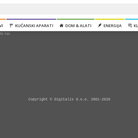
nas
VI
KUĆANSKI APARATI
DOM & ALATI
ENERGIJA
KL
jte nas
Copyright © Digitalis d.o.o. 2001-2026