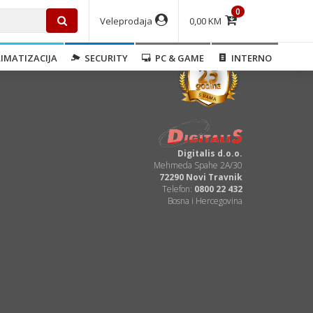
0
Veleprodaja
0,00 KM
IMATIZACIJA
SECURITY
PC & GAME
INTERNO
Digitalis d.o.o.
Mehmeda Spahe 2A/30
72290 Novi Travnik
Telefon:
0800 22 432
Bosna i Hercegovina