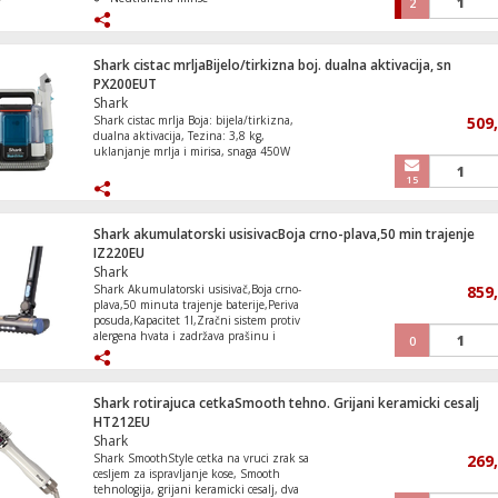
2
Za sve vrste podova
Shark cistac mrljaBijelo/tirkizna boj. dualna aktivacija, sn
PX200EUT
Shark
Shark cistac mrlja Boja: bijela/tirkizna,
509
dualna aktivacija, Tezina: 3,8 kg,
uklanjanje mrlja i mirisa, snaga 450W
15
Shark akumulatorski usisivacBoja crno-plava,50 min trajenje
IZ220EU
Shark
Shark Akumulatorski usisivač,Boja crno-
859
plava,50 minuta trajenje baterije,Periva
posuda,Kapacitet 1l,Zračni sistem protiv
alergena hvata i zadržava prašinu i
0
alergene,Težina 2,2kg
Shark rotirajuca cetkaSmooth tehno. Grijani keramicki cesalj
HT212EU
Shark
Shark SmoothStyle cetka na vruci zrak sa
269
cesljem za ispravljanje kose, Smooth
tehnologija, grijani keramicki cesalj, dva