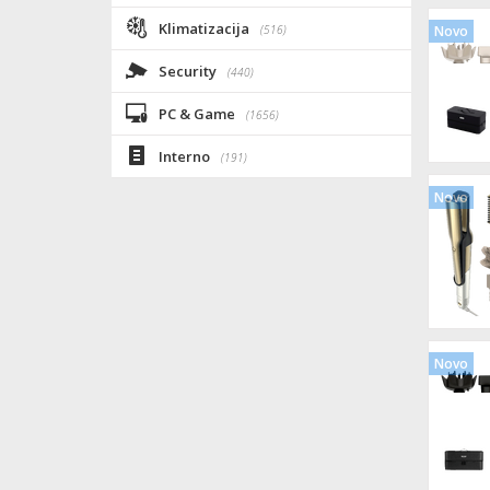
Klimatizacija
(516)
Novo
Security
(440)
PC & Game
(1656)
Interno
(191)
Novo
Novo