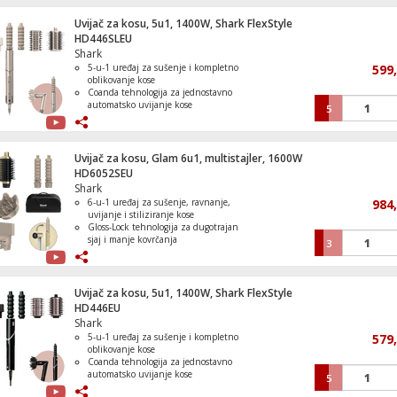
Uvijač za kosu, 5u1, 1400W, Shark FlexStyle
Mašina za veš /sušilica, 1400 obrtaja, 8/6
HD446SLEU
Shark
5-u-1 uređaj za sušenje i kompletno
599
oblikovanje kose
Coanda tehnologija za jednostavno
automatsko uvijanje kose
5
Usisavač sa posudom, vodena filtracija, 8
Inteligentna kontrola temperature bez
GFORCEAQUA
oštećenja kose
Pet profesionalnih nastavaka i
praktična kutija za odlaganje
Uvijač za kosu, Glam 6u1, multistajler, 1600W
Tri nivoa temperature i tri brzine
HD6052SEU
puhanja za potpunu kontrolu
Shark
stiliziranja
6-u-1 uređaj za sušenje, ravnanje,
984
Slušalice bežične, Bluetooth
uvijanje i stiliziranje kose
Gloss-Lock tehnologija za dugotrajan
sjaj i manje kovrčanja
3
iQ tehnologija za inteligentnu
kontrolu temperature i protoka zraka
Šest profesionalnih nastavaka za
različite stilove frizura
Uvijač za kosu, 5u1, 1400W, Shark FlexStyle
Tri nivoa temperature, tri brzine
HD446EU
puhanja i funkcija Cool Shot
Shark
5-u-1 uređaj za sušenje i kompletno
579
oblikovanje kose
Frižider / Zamrzivač, ukupna zapremina
Coanda tehnologija za jednostavno
lit., E
automatsko uvijanje kose
5
Inteligentna kontrola temperature bez