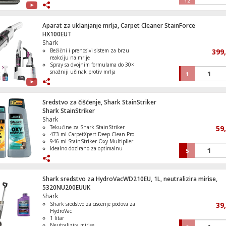
12
4 nastavka uključujući alat za
uklanjanje mrlja od kućnih ljubimaca
Spremnik čiste / prljave vode - 1.25
Strujni razdjeljnik, 2 x Shuko utičnica p
lit./ 720 ml
Aparat za uklanjanje mrlja, Carpet Cleaner StainForce
Kompaktno i prijenosno pranje na licu
HX100EUT
mjesta
Shark
Bežični i prenosivi sistem za brzu
399
reakciju na mrlje
Spray sa dvojnim formulama do 30×
snažniji učinak protiv mrlja
1
Moćan dvomotorni sistem čišćenja
Funkcija Rinse & Go samočišćenja
Kompaktan i lagan dizajn za
korištenje na različitim površinama
Sredstvo za čišćenje, Shark StainStriker
Shark StainStriker
Shark
Tekućine za Shark StainStriker
59
473 ml CarpetXpert Deep Clean Pro
946 ml StainStriker Oxy Multiplier
Idealno dozirano za optimalnu
5
učinkovitost
Uklanja neugodne mirise i osvježava
tepihe
Shark sredstvo za HydroVacWD210EU, 1L, neutralizira mirise,
5320NU200EUUK
Shark
Shark sredstvo za ciscenje podova za
39
HydroVac
1 litar
Neutralizira mirise