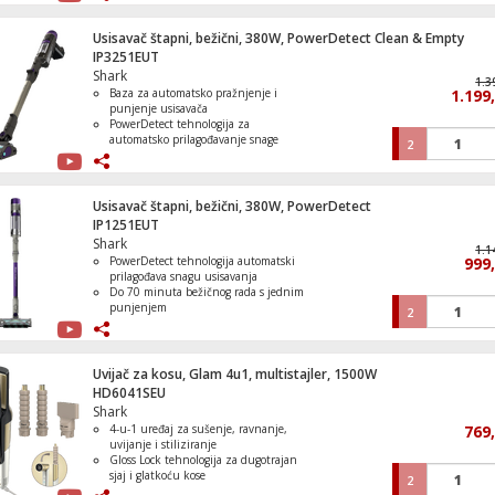
oštećenja kose
Pet profesionalnih nastavaka i
praktična kutija za odlaganje
Usisavač štapni, bežični, 380W, PowerDetect Clean & Empty
Tri nivoa temperature i tri brzine
IP3251EUT
Frižider, ukupna zapremina 242 l, E
puhanja za potpunu kontrolu
Shark
stiliziranja
1.3
Baza za automatsko pražnjenje i
1.199
punjenje usisavača
PowerDetect tehnologija za
automatsko prilagođavanje snage
2
usisavanja
Do 70 minuta bežičnog rada s jednim
Zamrzivač / Škrinja zapremina 287 litara
punjenjem
DuoClean Detect četka s Anti Hair
Usisavač štapni, bežični, 380W, PowerDetect
Wrap Plus tehnologijom
IP1251EUT
Flexology savitljiva cijev za jednostavno
Shark
čišćenje ispod namještaja
1.1
PowerDetect tehnologija automatski
999
prilagođava snagu usisavanja
Štednjak 4 staklokeramičke ringle, pećni
Do 70 minuta bežičnog rada s jednim
lit., 50cm, A
punjenjem
2
DuoClean Detect četka za tvrde
podove i tepihe
Anti Hair Wrap Plus tehnologija protiv
zapetljavanja dlaka
Uvijač za kosu, Glam 4u1, multistajler, 1500W
Flexology savitljiva cijev za lako
HD6041SEU
Štednjak 4 staklokeramičke ringle, pećni
čišćenje ispod namještaja
Shark
lit., 60cm, A
4-u-1 uređaj za sušenje, ravnanje,
769
uvijanje i stiliziranje
Gloss Lock tehnologija za dugotrajan
sjaj i glatkoću kose
2
Coanda uvijači za jednostavno