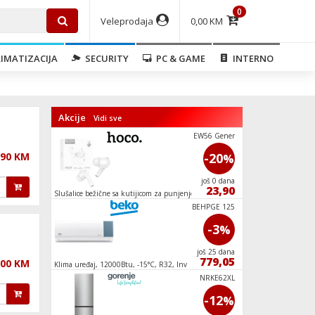
0
Veleprodaja
0,00 KM
IMATIZACIJA
SECURITY
PC & GAME
INTERNO
Akcije
Vidi sve
BHI611ES
EW56 Gener
,90 KM
-13
-20
%
%
još 25 dana
još 0 dana
259,00
23,90
Slušalice bežične sa kutijicom za punjenje,
Mašina za veš, 1000 o
Bluetooth
TGR100NG
BEHPGE 125
-10
-3
%
%
još 18 dana
još 25 dana
341,10
779,05
,00 KM
Klima uređaj, 12000Btu, -15°C, R32, Inverter,
Klima uređaj, 18000B
WiFi, A++/A+
ugradnju, A/A
BDE 861483
NRKE62XL
-9
-12
%
%