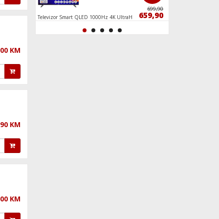
3,90
699,90
4,90
659,90
od 90°
Televizor Smart QLED 1000Hz 4K UltraHD
Smartphone 6.8", 5G
55", Google TV
RAM 12GB, 200Mpix
,00 KM
,90 KM
,00 KM