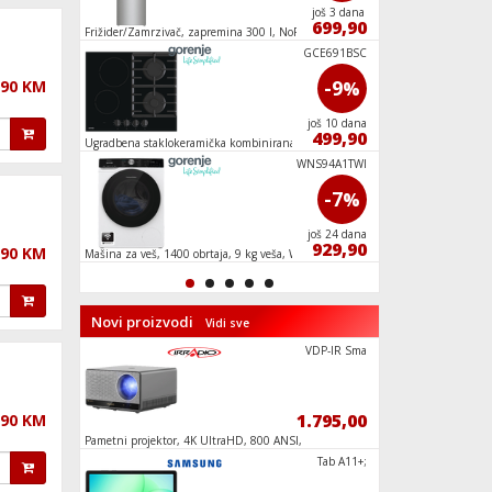
još 22 dana
još 3 dana
818,90
699,90
 kg
Frižider/Zamrzivač, zapremina 300 l, NoFrost
Mašina za veš, 1200 
Plus, E
VCEB01GAWW
GCE691BSC
-7
-9
,90 KM
%
%
još 25 dana
još 10 dana
269,00
499,90
00 W,
Ugradbena staklokeramička kombinirana ploča
Frižider/zamrzivač, b
za kuhanje,3000W
A+
W45 Enjoy,
WNS94A1TWI
-20
-7
%
%
još 0 dana
još 24 dana
39,90
929,90
,90 KM
Mašina za veš, 1400 obrtaja, 9 kg veša, WiFi, A
Ugradbena stakloker
7000W
Novi proizvodi
Vidi sve
RC3100HE
VDP-IR Sma
689,90
1.795,00
,90 KM
 315
Pametni projektor, 4K UltraHD, 800 ANSI,
Televizor Smart QL
WiFi, BT, Android
55", Google TV
RS2420HE
Tab A11+;