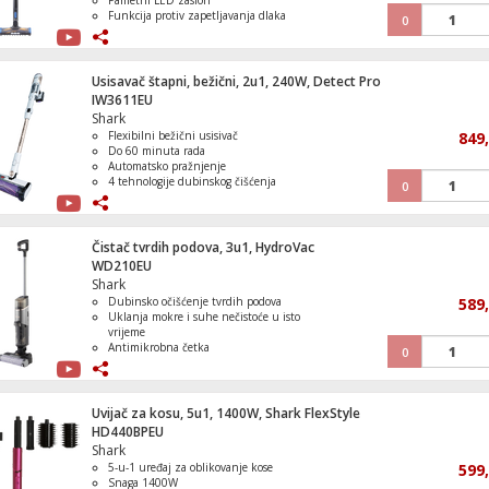
Pametni LED zaslon
Funkcija protiv zapetljavanja dlaka
0
Hermetički sustav protiv alergena
Usisavač štapni, bežični, 2u1, 240W, Detect Pro
IW3611EU
Shark
Flexibilni bežični usisivač
849
Do 60 minuta rada
Automatsko pražnjenje
4 tehnologije dubinskog čišćenja
0
Otkriva i reagira na svaki izazov
čišćenja
Čistač tvrdih podova, 3u1, HydroVac
WD210EU
Shark
Dubinsko očišćenje tvrdih podova
589
Uklanja mokre i suhe nečistoće u isto
vrijeme
Antimikrobna četka
0
Ultra brzo vrijeme sušenja
Lako se prazni i sam se čisti
Uvijač za kosu, 5u1, 1400W, Shark FlexStyle
HD440BPEU
Shark
5-u-1 uređaj za oblikovanje kose
599
Snaga 1400W