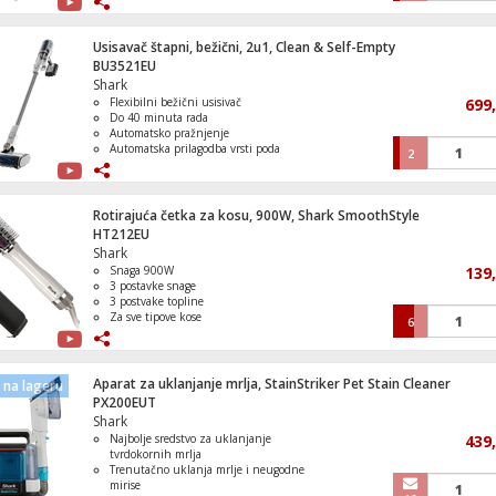
oblikovanje kovrča
Tri nivoa temperature i tri brzine
protoka zraka
Usisavač štapni, bežični, 2u1, Clean & Self-Empty
Brzo sušenje bez termičkih oštećenja
BU3521EU
Shark
Igra PlayStaion 4:Horizon - Forbidden We
Flexibilni bežični usisivač
699
Standard Edition
Do 40 minuta rada
Automatsko pražnjenje
Automatska prilagodba vrsti poda
2
Dizajniran za tihu i praktičnu
upotrebu
Igra PlayStation 4: The Quarry
Rotirajuća četka za kosu, 900W, Shark SmoothStyle
HT212EU
Shark
Snaga 900W
139
3 postavke snage
3 postvake topline
Mašina za veš /sušilica, 1400 obrtaja, 8/5
Za sve tipove kose
6
Serie 4
Jednostavan za korištenje
Aparat za uklanjanje mrlja, StainStriker Pet Stain Cleaner
na lageru
PX200EUT
Shark
Mikser sa posudom, 450W, 5 brzina, Erg
Najbolje sredstvo za uklanjanje
439
tvrdokornih mrlja
Trenutačno uklanja mrlje i neugodne
mirise