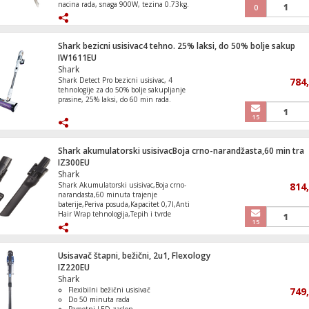
nacina rada, snaga 900W, tezina 0.73kg.
0
Shark bezicni usisivac4 tehno. 25% laksi, do 50% bolje sakup
IW1611EU
Shark
Shark Detect Pro bezicni usisivac, 4
784
tehnologije za do 50% bolje sakupljanje
prasine, 25% laksi, do 60 min rada.
15
Shark akumulatorski usisivacBoja crno-narandžasta,60 min tra
IZ300EU
Shark
Shark Akumulatorski usisivac,Boja crno-
814
narandasta,60 minuta trajenje
baterije,Periva posuda,Kapacitet 0,7l,Anti
Hair Wrap tehnologija,Tepih i tvrde
15
podloge,Teina 4,6kg
Usisavač štapni, bežični, 2u1, Flexology
IZ220EU
Shark
Flexibilni bežični usisivač
749
Do 50 minuta rada