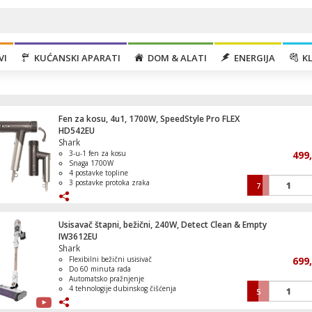
VI
KUĆANSKI APARATI
DOM & ALATI
ENERGIJA
KL
Fen za kosu, 4u1, 1700W, SpeedStyle Pro FLEX
HD542EU
Shark
3-u-1 fen za kosu
499
Snaga 1700W
4 postavke topline
3 postavke protoka zraka
7
Kuhinjska napa, ugradbena, 146 W,
Fleksibilan i sklopiv
aluminijum/staklo
Usisavač štapni, bežični, 240W, Detect Clean & Empty
IW3612EU
Shark
Flexibilni bežični usisivač
699
Bojler visokotlačni, 93.4 lit., 2000 W
Do 60 minuta rada
Automatsko pražnjenje
4 tehnologije dubinskog čišćenja
5
QuadClean podna mlaznica s oblogom
protiv dlačica