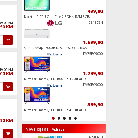
469,90
499,00
Tablet 11",CPU Octa Core 2.5GHz, RAM 6GB,
Televizor Smart QL
128GB, 7040mAh
65", Google TV
RH2901HE
EZ18CSN
99,00 KM
,90 KM
569,90
1.699,00
, E
Klima uređaj, 18000Btu, 5.0 kW, WiFi, R32,
Usisavač ručni, aku
Inverter, A++/A+
I5V5KMS
FM75EG9000
49,00 KM
579,00
1.299,90
,00 KM
ca 55
Televizor Smart QLED 1000Hz 4K UltraHD
Frižider/Zamrzivač n
75", Google TV
I6V5PMS
FM50EG9000
649,90
599,90
ca 66
Televizor Smart QLED 1000Hz 4K UltraHD
Auto antena za krov,
50", Google TV
,90 KM
Nove cijene
Vidi sve
Horizon -
CA6903/10