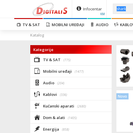
Infocentar
KM
TV & SAT
MOBILNI UREĐAJI
AUDIO
KABLO
Katalog
Kategorije
TV & SAT
(775)
Mobilni uređaji
(1477)
Audio
(204)
Kablovi
(336)
Novo
Kućanski aparati
(2680)
Dom & alati
(1405)
Energija
(858)