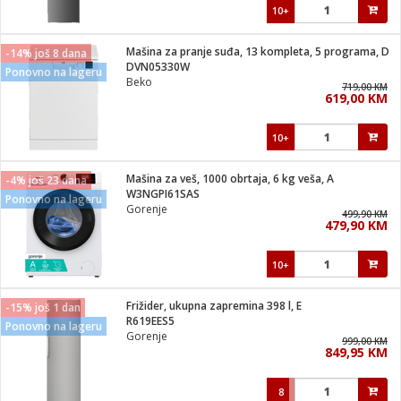
10+
Mašina za pranje suđa, 13 kompleta, 5 programa, D
-14% još 8 dana
DVN05330W
Ponovno na lageru
Beko
719,00 KM
619,00 KM
10+
Mašina za veš, 1000 obrtaja, 6 kg veša, A
-4% još 23 dana
W3NGPI61SAS
Ponovno na lageru
Gorenje
499,90 KM
479,90 KM
10+
Frižider, ukupna zapremina 398 l, E
-15% još 1 dan
R619EES5
Ponovno na lageru
Gorenje
999,00 KM
849,95 KM
8