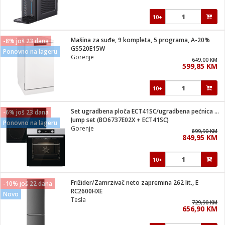
10+
Mašina za suđe, 9 kompleta, 5 programa, A-20%
-8% još 23 dana
GS520E15W
Ponovno na lageru
Gorenje
649,00 KM
599,85 KM
10+
Set ugradbena ploča ECT41SC/ugradbena pećnica BO6737E02X
-6% još 23 dana
Jump set (BO6737E02X + ECT41SC)
Ponovno na lageru
Gorenje
899,90 KM
849,95 KM
10+
Frižider/Zamrzivač neto zapremina 262 lit., E
-10% još 22 dana
RC2600HXE
Novo
Tesla
729,90 KM
656,90 KM