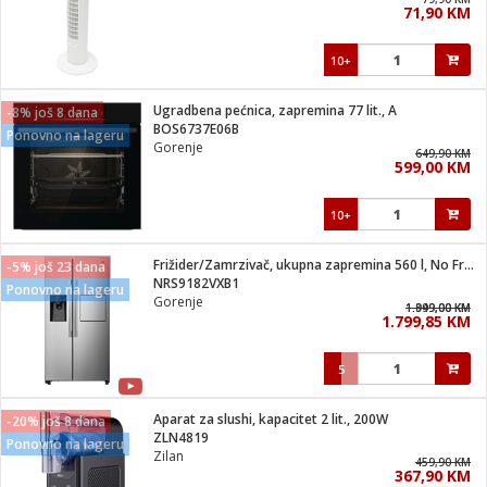
71,90 KM
i
10+
Ugradbena pećnica, zapremina 77 lit., A
-8% još 8 dana
BOS6737E06B
Ponovno na lageru
Gorenje
649,90 KM
599,00 KM
10+
Frižider/Zamrzivač, ukupna zapremina 560 l, No Frost Plus
-5% još 23 dana
NRS9182VXB1
Ponovno na lageru
Gorenje
1.949,00 KM
1.899,00 KM
1.799,85 KM
5
Aparat za slushi, kapacitet 2 lit., 200W
-20% još 8 dana
ZLN4819
Ponovno na lageru
Zilan
459,90 KM
367,90 KM