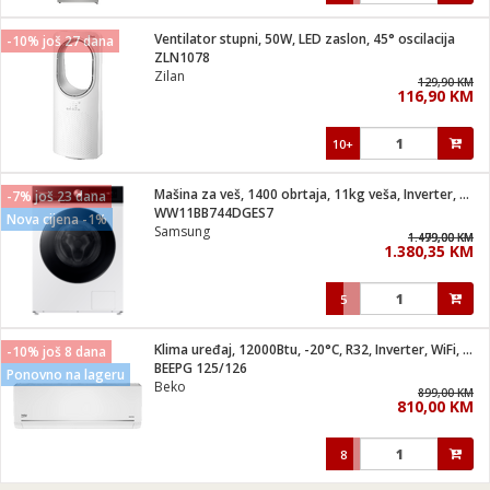
Ventilator stupni, 50W, LED zaslon, 45° oscilacija
-10% još 27 dana
ZLN1078
Zilan
129,90 KM
116,90 KM
10+
Mašina za veš, 1400 obrtaja, 11kg veša, Inverter, WiFi, A
-7% još 23 dana
WW11BB744DGES7
Nova cijena -1%
Samsung
1.499,00 KM
1.479,00 KM
1.380,35 KM
5
Klima uređaj, 12000Btu, -20°C, R32, Inverter, WiFi, A+++/A++
-10% još 8 dana
BEEPG 125/126
Ponovno na lageru
Beko
899,00 KM
810,00 KM
8