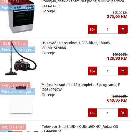
Štednjak, staklokeramička ploča, 9200W, pećnica 71 lit, A
-2% još 23 dana
 Smartphone
čvrsto gorivo
GEC6A41SC
Ponovno na lageru
iPhone
je
Gorenje
895,00 KM
875,05 KM
a
pretvaraći
če
pis
ice/ostalo
10+
i
dodaci
na metar
/čistače
i
hinjski pribor
Usisavač sa posudom, HEPA filter, 1800W
-35% još 1 dan
VC1801SFABKR
Ponovno na lageru
aći/pribor
Gorenje
199,90 KM
i
129,90 KM
mari i kutije
taći/pribor
10+
je
Zabava
ika
/osigurači
Mašina za suđe za 13 kompleta, 6 programa, E
-7% još 23 dana
GS642E90W
Ponovno na lageru
Gorenje
 noževe
699,00 KM
649,95 KM
a
e
Exterijer
witch
10+
itch 2
i/ Vitrine
Televizor Smart LED 4K UltraHD 43", Vidaa OS
-8% još 1 dan
43H665BUV