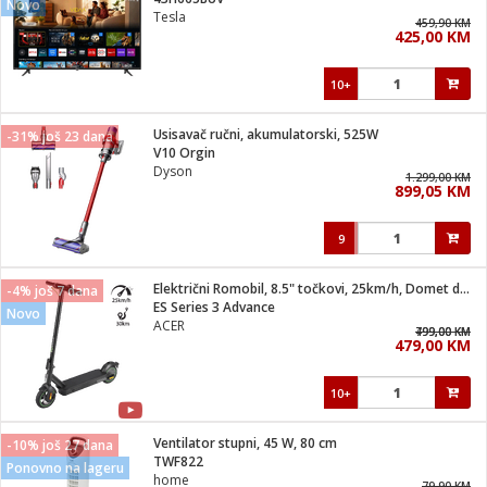
Novo
suđa
Tesla
459,90 KM
425,00 KM
e
10+
i
ja
Usisavač ručni, akumulatorski, 525W
-31% još 23 dana
V10 Orgin
Dyson
veša
1.299,00 KM
899,05 KM
plažu
 veša
eša/Sušilica
9
/kamp tuš
bil
Električni Romobil, 8.5" točkovi, 25km/h, Domet do 30 km
-4% još 7 dana
ES Series 3 Advance
Novo
ACER
799,00 KM
499,00 KM
ga / Zdravlje
479,00 KM
10+
i za kosu
za brijanje
Ventilator stupni, 45 W, 80 cm
-10% još 27 dana
TWF822
Ponovno na lageru
home
79,90 KM