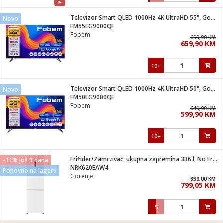
Televizor Smart QLED 1000Hz 4K UltraHD 55", Google TV
Novo
FM55EG9000QF
Fobem
699,90 KM
659,90 KM
10+
Televizor Smart QLED 1000Hz 4K UltraHD 50", Google TV
Novo
FM50EG9000QF
Fobem
649,90 KM
599,90 KM
10+
Frižider/Zamrzivač, ukupna zapremina 336 l, No Frost Plus, E
-11% još 9 dana
NRK620EAW4
Ponovno na lageru
Gorenje
959,00 KM
899,00 KM
799,05 KM
5