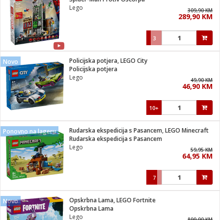
suđa
Lego
309,90 KM
289,90 KM
e
3
i
ja
Policijska potjera, LEGO City
Novo
Policijska potjera
Lego
veša
49,90 KM
46,90 KM
plažu
 veša
eša/Sušilica
10+
/kamp tuš
bil
Rudarska ekspedicija s Pasancem, LEGO Minecraft
Ponovno na lageru
Rudarska ekspedicija s Pasancem
Lego
59,95 KM
ga / Zdravlje
64,95 KM
7
i za kosu
za brijanje
Opskrbna Lama, LEGO Fortnite
Novo
Opskrbna Lama
Lego
899,90 KM