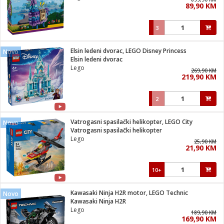
89,90 KM
i
3
Elsin ledeni dvorac, LEGO Disney Princess
Novo
Elsin ledeni dvorac
Lego
269,90 KM
219,90 KM
2
Vatrogasni spasilački helikopter, LEGO City
Novo
Vatrogasni spasilački helikopter
Lego
25,90 KM
21,90 KM
10+
Kawasaki Ninja H2R motor, LEGO Technic
Novo
Kawasaki Ninja H2R
Lego
189,90 KM
169,90 KM