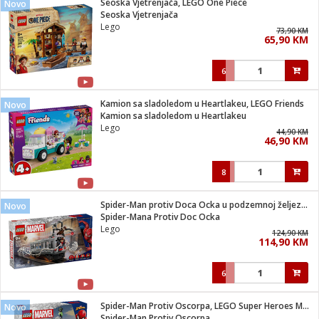
Seoska Vjetrenjača, LEGO One Piece
Novo
 Smartphone
čvrsto gorivo
Seoska Vjetrenjača
iPhone
je
Lego
73,90 KM
65,90 KM
a
pretvaraći
če
pis
ice/ostalo
6
i
dodaci
na metar
/čistače
i
hinjski pribor
Kamion sa sladoledom u Heartlakeu, LEGO Friends
Novo
Kamion sa sladoledom u Heartlakeu
aći/pribor
Lego
44,90 KM
i
46,90 KM
mari i kutije
taći/pribor
8
je
Zabava
ika
/osigurači
Spider-Man protiv Doca Ocka u podzemnoj željeznici
Novo
Spider-Mana Protiv Doc Ocka
Lego
 noževe
124,90 KM
114,90 KM
a
e
Exterijer
witch
6
itch 2
i/ Vitrine
Spider-Man Protiv Oscorpa, LEGO Super Heroes Marvel
Novo
Spider-Man Protiv Oscorpa