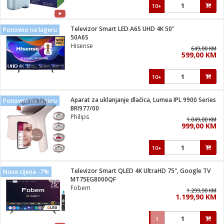
10+
Televizor Smart LED A6S UHD 4K 50"
Ponovno na lageru
50A6S
Hisense
649,00 KM
599,00 KM
10+
Aparat za uklanjanje dlačica, Lumea IPL 9900 Series
Ponovno na lageru
BRI977/00
Philips
1.049,00 KM
999,00 KM
10+
Televizor Smart QLED 4K UltraHD 75", Google TV
Nova cijena -7%
MT75EG8000QF
Fobem
1.299,90 KM
1.199,90 KM
1