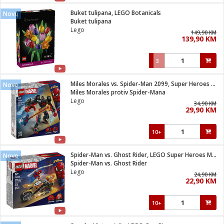
Buket tulipana, LEGO Botanicals
Novo
 hrane
t
Buket tulipana
i
 dom
Lego
149,90 KM
lušalice
ji i oprema
139,90 KM
ki aparati
i
 stanice
3
A-100
ik
 pohrana
aciju
je
Miles Morales vs. Spider-Man 2099, Super Heroes Marvel
Novo
e
Miles Morales protiv Spider-Mana
glodare
e namjene
eđaje
 oprema
električne brave
Lego
34,90 KM
ije
odaci
29,90 KM
te
erije
etar
rtphone
i
10+
je mesa
e
e
i program
Spider-Man vs. Ghost Rider, LEGO Super Heroes Marvel
hone
Novo
trošni materijal
i zraka
Spider-Man vs. Ghost Rider
anje
am
er
Lego
prema
24,90 KM
o kafu
let
ram
22,90 KM
l
oprema
spenzer
nderi
10+
 Čistači
čnice
ene
sat
kupatilo