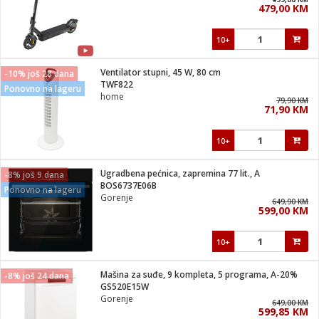
479,00 KM
i
10+
Ventilator stupni, 45 W, 80 cm
-10% još 28 dana
TWF822
Ponovno na lageru
home
79,90 KM
71,90 KM
10+
Ugradbena pećnica, zapremina 77 lit., A
-8% još 9 dana
BOS6737E06B
Ponovno na lageru
Gorenje
649,90 KM
599,00 KM
10+
Mašina za suđe, 9 kompleta, 5 programa, A-20%
-8% još 24 dana
GS520E15W
Gorenje
649,00 KM
599,85 KM