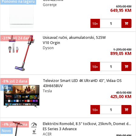
Ponovno na lageru
suđa
Gorenje
699,00 KM
649,95 KM
e
10+
i
ja
Usisavač ručni, akumulatorski, 525W
-31% još 24 dana
V10 Orgin
Dyson
veša
1.299,00 KM
899,05 KM
plažu
 veša
eša/Sušilica
10+
/kamp tuš
bil
Televizor Smart LED 4K UltraHD 43", Vidaa OS
-8% još 2 dana
43H665BUV
Novo
Tesla
459,90 KM
ga / Zdravlje
425,00 KM
10+
i za kosu
za brijanje
Električni Romobil, 8.5" točkovi, 25km/h, Domet do 30 km
-4% još 8 dana
ES Series 3 Advance
Novo
ACER
799,00 KM
499,00 KM