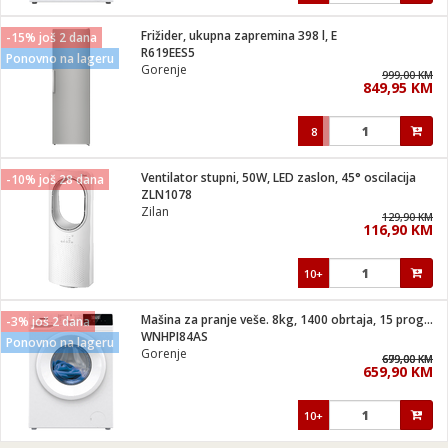
Frižider, ukupna zapremina 398 l, E
-15% još 2 dana
R619EES5
Ponovno na lageru
Gorenje
999,00 KM
849,95 KM
8
Ventilator stupni, 50W, LED zaslon, 45° oscilacija
-10% još 28 dana
ZLN1078
Zilan
129,90 KM
116,90 KM
10+
Mašina za pranje veše. 8kg, 1400 obrtaja, 15 programa
-3% još 2 dana
WNHPI84AS
Ponovno na lageru
Gorenje
699,00 KM
679,00 KM
659,90 KM
10+