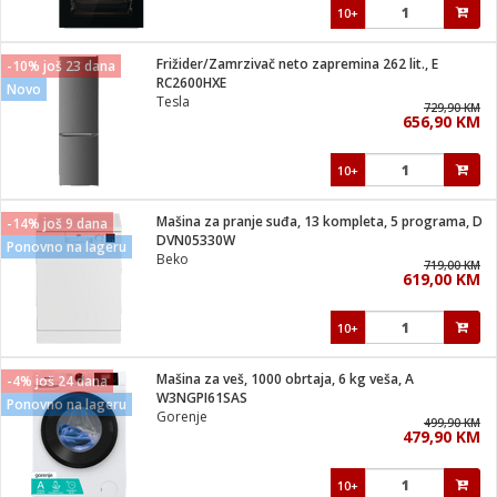
10+
Frižider/Zamrzivač neto zapremina 262 lit., E
-10% još 23 dana
RC2600HXE
Novo
Tesla
729,90 KM
656,90 KM
10+
Mašina za pranje suđa, 13 kompleta, 5 programa, D
-14% još 9 dana
DVN05330W
Ponovno na lageru
Beko
719,00 KM
619,00 KM
10+
Mašina za veš, 1000 obrtaja, 6 kg veša, A
-4% još 24 dana
W3NGPI61SAS
Ponovno na lageru
Gorenje
499,90 KM
479,90 KM
10+