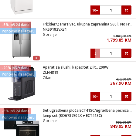
10+
Frižider/Zamrzivač, ukupna zapremina 560 l, No Frost Plus
-5% još 24 dana
NRS9182VXB1
Ponovno na lageru
Gorenje
1.949,00 KM
1.899,00 KM
1.799,85 KM
5
Aparat za slushi, kapacitet 2 lit., 200W
-20% još 9 dana
ZLN4819
Ponovno na lageru
Zilan
459,90 KM
367,90 KM
10+
Set ugradbena ploča ECT41SC/ugradbena pećnica BO6737E02X
-6% još 24 dana
Jump set (BO6737E02X + ECT41SC)
Ponovno na lageru
Gorenje
899,90 KM
849,95 KM