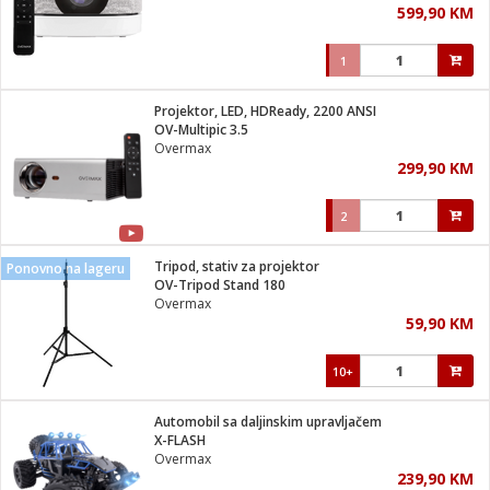
599,90 KM
i
1
Projektor, LED, HDReady, 2200 ANSI
OV-Multipic 3.5
Overmax
299,90 KM
2
Tripod, stativ za projektor
Ponovno na lageru
OV-Tripod Stand 180
Overmax
59,90 KM
10+
Automobil sa daljinskim upravljačem
X-FLASH
Overmax
239,90 KM