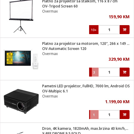
Platno za projektor sa stalkom, 116 x 87 cm
 Smartphone
čvrsto gorivo
OV-Tripod Screen 60
iPhone
je
Overmax
159,90 KM
a
pretvaraći
če
pis
ice/ostalo
10+
i
dodaci
na metar
/čistače
i
hinjski pribor
Platno za projektor sa motorom, 120", 266 x 149 cm
OV-Automatic Screen 120
aći/pribor
Overmax
i
329,90 KM
mari i kutije
taći/pribor
3
je
Zabava
ika
/osigurači
Pametni LED projektor, FullHD, 7000 lm, Android OS
OV-Multipic 6.1
Overmax
 noževe
1.199,00 KM
a
e
Exterijer
witch
1
itch 2
i/ Vitrine
Dron, 4K kamera, 1820mAh, max.brzina 40 km/h,WiFi, GPS
X-BEE DRONE 9.5 FOLD