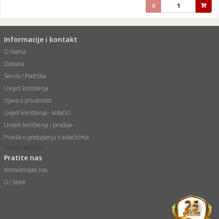
0
Informacije i kontakt
O Nama
Dostava
Servis / Podrška
Uvijeti korištenja
Izjava o privatnosti
Uvjeti korištenja - kolačići
Uvijeti korištenja i prodaje
Pravila o postupanju s kolačićima
Cookie settings
Pratite nas
Kontaktirajte nas
D|Store