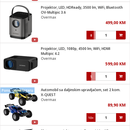
Projektor, LED, HDReady, 3500 lm, WiFi, Bluetooth
 hrane
t
OV-Multipic 3.6
i
 dom
Overmax
lušalice
ji i oprema
499,00 KM
ki aparati
i
 stanice
8
A-100
ik
 pohrana
aciju
je
Projektor, LED, 1080p, 4500 lm, WiFi, HDMI
e
Multipic 4.2
glodare
e namjene
eđaje
 oprema
električne brave
Overmax
ije
odaci
599,00 KM
te
erije
etar
rtphone
i
5
je mesa
e
e
i program
Automobil sa daljinskim upravljačem, set 2 kom.
hone
Ponovno na lageru
trošni materijal
i zraka
X-QUEST
anje
am
er
Overmax
prema
o kafu
let
ram
89,90 KM
l
oprema
spenzer
nderi
10+
 Čistači
čnice
ene
sat
kupatilo