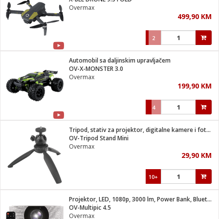
suđa
Overmax
499,90 KM
e
2
i
ja
Automobil sa daljinskim upravljačem
OV-X-MONSTER 3.0
Overmax
veša
199,90 KM
plažu
 veša
eša/Sušilica
4
/kamp tuš
bil
Tripod, stativ za projektor, digitalne kamere i foto aparate
OV-Tripod Stand Mini
Overmax
ga / Zdravlje
29,90 KM
10+
i za kosu
za brijanje
Projektor, LED, 1080p, 3000 lm, Power Bank, Bluetooth, WiFi
OV-Multipic 4.5
Overmax