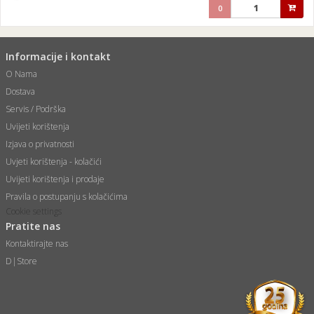
0
Informacije i kontakt
O Nama
Dostava
Servis / Podrška
Uvijeti korištenja
Izjava o privatnosti
Uvjeti korištenja - kolačići
Uvijeti korištenja i prodaje
Pravila o postupanju s kolačićima
Cookie settings
Pratite nas
Kontaktirajte nas
D|Store