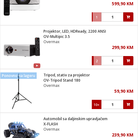
599,90 KM
i
1
Projektor, LED, HDReady, 2200 ANSI
OV-Multipic 3.5
Overmax
299,90 KM
2
Tripod, stativ za projektor
Ponovno na lageru
OV-Tripod Stand 180
Overmax
59,90 KM
10+
Automobil sa daljinskim upravljačem
X-FLASH
Overmax
239,90 KM