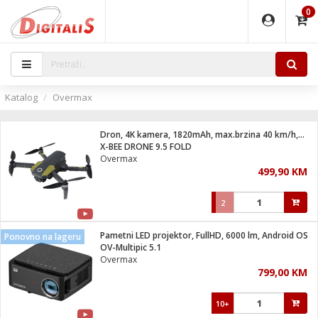
0
EĐAJI
PARATI
TI
IJA
i oprema
uređaji
ka
rane
i pribor
r - Analogija
Katalog
Overmax
 BULLET
čni)
i
G9 / G4
- DOME
Dron, 4K kamera, 1820mAh, max.brzina 40 km/h,WiFi, GPS
ževi
XVR
laptop
ijal
X-BEE DRONE 9.5 FOLD
lsku
tiljke
dzor
nari
Overmax
499,90 KM
a svjetla
r
deo
r - IP
je
essional
lati i pribor
2
ere
ači
x
a grla
čnici
Pametni LED projektor, FullHD, 6000 lm, Android OS
Ponovno na lageru
e
S2
jenje
OV-Multipic 5.1
Overmax
 C
ribor
li
799,00 KM
ndroid
blet ...
a IP kamere
e
zor- IP
10+
jeći