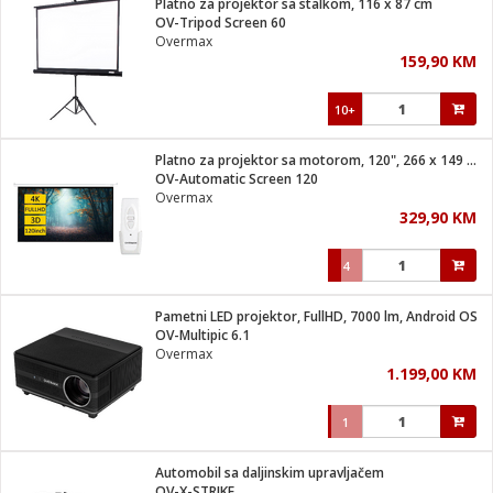
Platno za projektor sa stalkom, 116 x 87 cm
 Smartphone
čvrsto gorivo
OV-Tripod Screen 60
iPhone
je
Overmax
159,90 KM
a
pretvaraći
če
pis
ice/ostalo
10+
i
dodaci
na metar
/čistače
i
hinjski pribor
Platno za projektor sa motorom, 120", 266 x 149 cm
OV-Automatic Screen 120
aći/pribor
Overmax
i
329,90 KM
mari i kutije
taći/pribor
4
je
Zabava
ika
/osigurači
Pametni LED projektor, FullHD, 7000 lm, Android OS
OV-Multipic 6.1
Overmax
 noževe
1.199,00 KM
a
e
Exterijer
witch
1
itch 2
i/ Vitrine
Automobil sa daljinskim upravljačem
OV-X-STRIKE