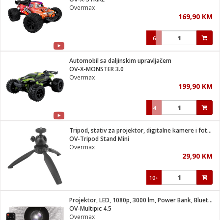
suđa
Overmax
169,90 KM
e
6
i
ja
Automobil sa daljinskim upravljačem
OV-X-MONSTER 3.0
Overmax
veša
199,90 KM
plažu
 veša
eša/Sušilica
4
/kamp tuš
bil
Tripod, stativ za projektor, digitalne kamere i foto aparate
OV-Tripod Stand Mini
Overmax
ga / Zdravlje
29,90 KM
10+
i za kosu
za brijanje
Projektor, LED, 1080p, 3000 lm, Power Bank, Bluetooth, WiFi
OV-Multipic 4.5
Overmax