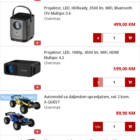
Projektor, LED, HDReady, 3500 lm, WiFi, Bluetooth
 hrane
t
OV-Multipic 3.6
i
 dom
Overmax
lušalice
ji i oprema
499,00 KM
ki aparati
i
 stanice
8
A-100
ik
 pohrana
aciju
je
Projektor, LED, 1080p, 4500 lm, WiFi, HDMI
e
Multipic 4.2
glodare
e namjene
eđaje
 oprema
električne brave
Overmax
ije
odaci
599,00 KM
te
erije
etar
rtphone
i
5
je mesa
e
e
i program
Automobil sa daljinskim upravljačem, set 2 kom.
hone
Ponovno na lageru
trošni materijal
i zraka
X-QUEST
anje
am
er
Overmax
prema
o kafu
let
ram
89,90 KM
l
oprema
spenzer
nderi
10+
 Čistači
čnice
ene
sat
kupatilo