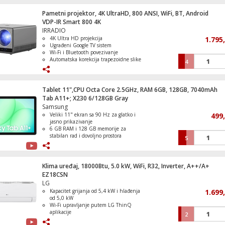
zaštitu od pregrijavanja i kratkog spoja
Kompaktno i izdržljivo kućište otporno
Pametni projektor, 4K UltraHD, 800 ANSI, WiFi, BT, Android
Mašina za pranje/sušenje veša, 1200 obrt
na visoke temperature
VDP-IR Smart 800 4K
7/4 kg., B
IRRADIO
4K Ultra HD projekcija
1.795
Ugrađeni Google TV sistem
Wi-Fi i Bluetooth povezivanje
Automatska korekcija trapezoidne slike
4
Sokovnik, snaga motora 800W, 2 brzine
Električno podešavanje fokusa
Tablet 11",CPU Octa Core 2.5GHz, RAM 6GB, 128GB, 7040mAh
Tab A11+; X230 6/128GB Gray
Samsung
Veliki 11" ekran sa 90 Hz za glatko i
499
Mašina za veš/sušilica, 1400 obrtaja, 8/5
jasno prikazivanje
veša, D
6 GB RAM i 128 GB memorije za
stabilan rad i dovoljno prostora
5
Proširenje memorije microSD karticom
do 2 TB
Dugotrajna baterija od 7040 mAh za
cjelodnevnu upotrebu
Klima uređaj, 18000Btu, 5.0 kW, WiFi, R32, Inverter, A++/A+
Tanak i lagan dizajn pogodan za
EZ18CSN
nošenje i svakodnevno korištenje
LG
Kapacitet grijanja od 5,4 kW i hlađenja
1.699
od 5,0 kW
Frižider, ukupna zapremina 242 l, E
Wi-Fi upravljanje putem LG ThinQ
aplikacije
2
Comfort Air i Active Energy Control za