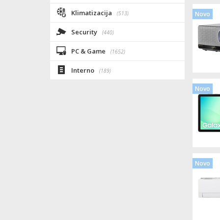
Klimatizacija
(513)
Novo
Security
(440)
PC & Game
(1652)
Interno
(189)
Novo
Novo