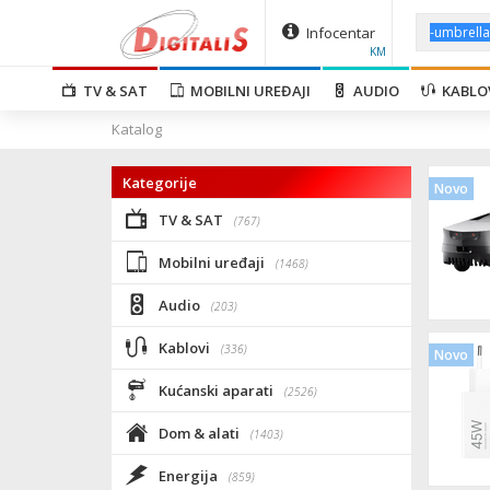
Infocentar
KM
TV & SAT
MOBILNI UREĐAJI
AUDIO
KABLO
Katalog
Kategorije
Novo
TV & SAT
(767)
Mobilni uređaji
(1468)
Audio
(203)
Kablovi
(336)
Novo
Kućanski aparati
(2526)
Dom & alati
(1403)
Energija
(859)