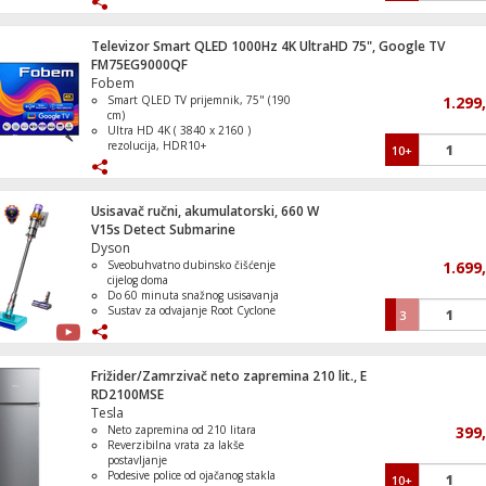
Refresh Rate 1000Hz
Operativni sistem Google TV
Televizor Smart QLED 1000Hz 4K UltraHD 75", Google TV
FM75EG9000QF
Fobem
Igra PlayStaion 4:Horizon - Forbidden We
Smart QLED TV prijemnik, 75" (190
1.299
Standard Edition
cm)
Ultra HD 4K ( 3840 x 2160 )
rezolucija, HDR10+
10+
DVB S/S2/C/T/T2 tuner, H265 HEVC
Refresh Rate 1000Hz
Operativni sistem Google TV
Igra PlayStation 4: The Quarry
Usisavač ručni, akumulatorski, 660 W
V15s Detect Submarine
Dyson
Sveobuhvatno dubinsko čišćenje
1.699
cijelog doma
Do 60 minuta snažnog usisavanja
Mašina za veš /sušilica, 1400 obrtaja, 8/5
Sustav za odvajanje Root Cyclone
3
Serie 4
LCD zaslon
Jednostavno skladištenje i higijensko
pražnjenje
Frižider/Zamrzivač neto zapremina 210 lit., E
RD2100MSE
Tesla
Mikser sa posudom, 450W, 5 brzina, Erg
Neto zapremina od 210 litara
399
Reverzibilna vrata za lakše
postavljanje
Podesive police od ojačanog stakla
10+