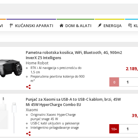
VI
KUĆANSKI APARATI
DOM & ALATI
ENERGIJA
KL
Pametna robotska kosilica, WiFi, Bluetooth, 4G, 900m2
InverX Z5 Intelligens
Home Robot
RTK i AI navigacija s preciznošću do
2.189
1,5 cm
Preporučena površina košenja do 900
m²
0
Televizor Smart LED 4K UltraHD 43", Vi
Do 4 sata rada s jednim punjenjem
Inteligentno prepoznavanje prepreka i
zaštita kućnih ljubimaca
Upravljanje putem mobilne aplikacije
Punjač za Xiaomi sa USB-A to USB-C kablom, brzi, 45W
uz Wi-Fi, Bluetooth i 4G povezivanje
Mi 45W HyperCharge Combo EU
Xiaomi
Originalni Xiaomi HyperCharge
39
Klima uređaj, 12000Btu, -20°C, R32, Inve
punjač snage 45 W
WiFi, A+++/A++
USB-C kabl uključen u pakovanje
Inteligentno prilagođavanje snage
10+
prema priključenom uređaju
Višestruki sigurnosni sistemi za