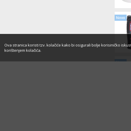
Novo
Ova stranica koristi tzv. kolačiće kako bi osigurali bolje korisiničko isk
korištenjem kolačića.
Novo
Novo