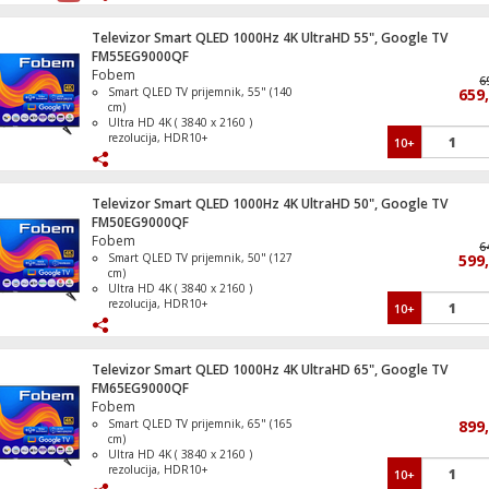
veću udobnost i uštedu energije
Energetski razred A++ pri hlađenju i
A+ pri grijanju
Televizor Smart QLED 1000Hz 4K UltraHD 55", Google TV
DUAL Inverter Compressor
FM55EG9000QF
Zamrzivač / Škrinja zapremina 287 litara
Fobem
6
Smart QLED TV prijemnik, 55" (140
659
cm)
Ultra HD 4K ( 3840 x 2160 )
rezolucija, HDR10+
10+
DVB S/S2/C/T/T2 tuner, H265 HEVC
Refresh Rate 1000Hz
Zamrzivač ladičar, zapremina 238 lit., N
Operativni sistem Google TV
Frost, E
Televizor Smart QLED 1000Hz 4K UltraHD 50", Google TV
FM50EG9000QF
Fobem
6
Smart QLED TV prijemnik, 50" (127
599
cm)
Zamrzivač / Škrinja zapremina 198 litara
Ultra HD 4K ( 3840 x 2160 )
rezolucija, HDR10+
10+
DVB S/S2/C/T/T2 tuner, H265 HEVC
Refresh Rate 1000Hz
Operativni sistem Google TV
Televizor Smart QLED 1000Hz 4K UltraHD 65", Google TV
FM65EG9000QF
Štednjak 4 staklokeramičke ringle, pećni
Fobem
lit., 50cm, A
Smart QLED TV prijemnik, 65" (165
899
cm)
Ultra HD 4K ( 3840 x 2160 )
rezolucija, HDR10+
10+
DVB S/S2/C/T/T2 tuner, H265 HEVC