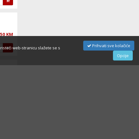
,50 KM
Prihvati sve kolačiće
oristeći web-stranicu slažete se s
Opcije
,90 KM
,90 KM