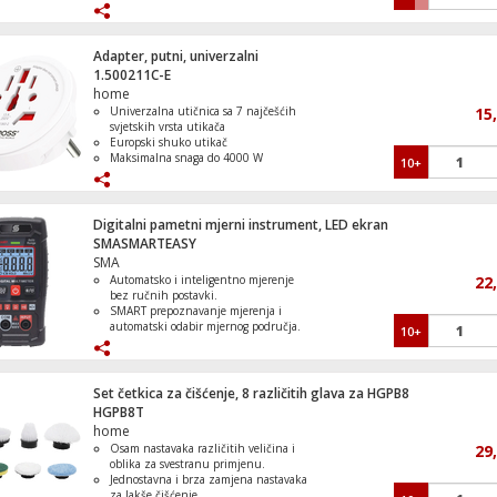
Jednostavno digitalno upravljanje i
LED ekran
Praktični automatski programi i
Strujni razdjeljnik, 2 x Shuko utičnica p
odmrzavanje
Adapter, putni, univerzalni
Sigurnosna dječija zaštita
1.500211C-E
home
Univerzalna utičnica sa 7 najčešćih
15
svjetskih vrsta utikača
Europski shuko utikač
Maksimalna snaga do 4000 W
10+
Podržava uzemljene i neuzemljene
utikače
Kompaktan, lagan i praktičan dizajn
Digitalni pametni mjerni instrument, LED ekran
SMASMARTEASY
SMA
Automatsko i inteligentno mjerenje
22
bez ručnih postavki.
SMART prepoznavanje mjerenja i
automatski odabir mjernog područja.
10+
TRUE RMS tehnologija za precizne
rezultate.
Beskontaktno ispitivanje napona uz
zvučnu i svjetlosnu signalizaciju.
Set četkica za čišćenje, 8 različitih glava za HGPB8
Osvijetljeni zaslon i ugrađena LED
HGPB8T
rasvjeta.
home
Osam nastavaka različitih veličina i
29
oblika za svestranu primjenu.
Jednostavna i brza zamjena nastavaka
za lakše čišćenje.