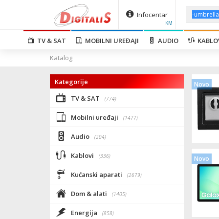
Infocentar
KM
TV & SAT
MOBILNI UREĐAJI
AUDIO
KABLO
Katalog
Kategorije
Novo
TV & SAT
(774)
Mobilni uređaji
(1477)
Audio
(204)
Kablovi
(336)
Novo
Kućanski aparati
(2679)
Dom & alati
(1405)
Energija
(858)