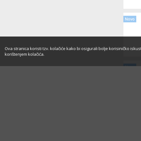
Novo
Ova stranica koristi tzv. kolačiće kako bi osigurali bolje korisiničko isk
korištenjem kolačića.
Novo
Novo