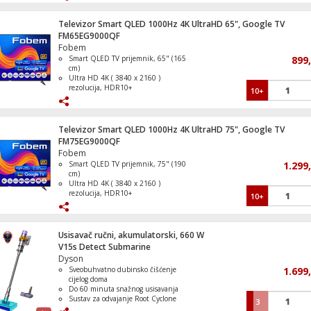
Refresh Rate 1000Hz
Operativni sistem Google TV
Televizor Smart QLED 1000Hz 4K UltraHD 65", Google TV
FM65EG9000QF
Zamrzivač / Škrinja zapremina 198 litara
Fobem
Smart QLED TV prijemnik, 65" (165
899
cm)
Ultra HD 4K ( 3840 x 2160 )
rezolucija, HDR10+
10+
DVB S/S2/C/T/T2 tuner, H265 HEVC
Refresh Rate 1000Hz
Štednjak 4 staklokeramičke ringle, pećni
Operativni sistem Google TV
lit., 50cm, A
Televizor Smart QLED 1000Hz 4K UltraHD 75", Google TV
FM75EG9000QF
Fobem
Smart QLED TV prijemnik, 75" (190
1.299
cm)
Štednjak 4 staklokeramičke ringle, pećni
Ultra HD 4K ( 3840 x 2160 )
lit., 60cm, A
rezolucija, HDR10+
10+
DVB S/S2/C/T/T2 tuner, H265 HEVC
Refresh Rate 1000Hz
Operativni sistem Google TV
Usisavač ručni, akumulatorski, 660 W
V15s Detect Submarine
Frižider/Zamrzivač neto zapremina 262 li
Dyson
Sveobuhvatno dubinsko čišćenje
1.699
cijelog doma
Do 60 minuta snažnog usisavanja
Sustav za odvajanje Root Cyclone
3
LCD zaslon