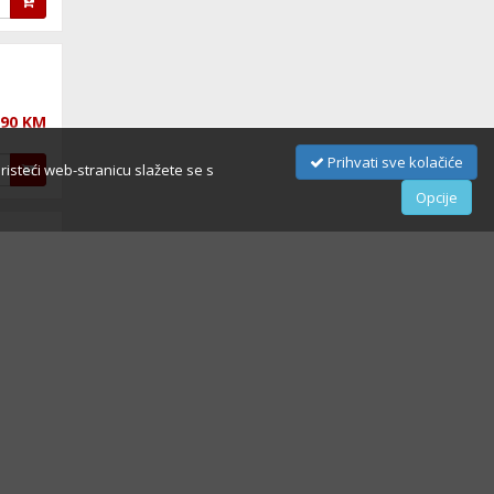
,90 KM
Prihvati sve kolačiće
oristeći web-stranicu slažete se s
Opcije
,90 KM
,90 KM