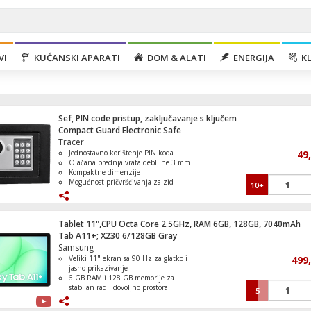
VI
KUĆANSKI APARATI
DOM & ALATI
ENERGIJA
KL
Sef, PIN code pristup, zaključavanje s ključem
Compact Guard Electronic Safe
Tracer
Jednostavno korištenje PIN koda
49
Ojačana prednja vrata debljine 3 mm
Kompaktne dimenzije
Mogućnost pričvršćivanja za zid
10+
Usisavač sa posudom, HEPA filter, 2000W
ogodan za čuvanje gotovine, nakita,
dokumenata ...
Tablet 11",CPU Octa Core 2.5GHz, RAM 6GB, 128GB, 7040mAh
Tab A11+; X230 6/128GB Gray
Samsung
Veliki 11" ekran sa 90 Hz za glatko i
499
Ventilator sa raspršivačem vode, centrifug
jasno prikazivanje
300 W
6 GB RAM i 128 GB memorije za
stabilan rad i dovoljno prostora
5
Proširenje memorije microSD karticom
do 2 TB