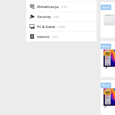
Klimatizacija
(516)
Novo
Security
(440)
PC & Game
(1656)
Interno
(191)
Novo
Novo