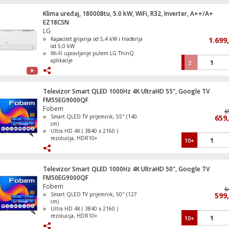
Dugotrajna baterija od 7040 mAh za
cjelodnevnu upotrebu
Klima uređaj, 18000Btu, 5.0 kW, WiFi, R32, Inverter, A++/A+
Zamrzivač / Škrinja, zapremina 372 litar
Tanak i lagan dizajn pogodan za
EZ18CSN
nošenje i svakodnevno korištenje
LG
Kapacitet grijanja od 5,4 kW i hlađenja
1.699
od 5,0 kW
Wi-Fi upravljanje putem LG ThinQ
aplikacije
2
Slušalice sa mikrofonom za gaming, INZ
Comfort Air i Active Energy Control za
H3
veću udobnost i uštedu energije
Energetski razred A++ pri hlađenju i
A+ pri grijanju
Televizor Smart QLED 1000Hz 4K UltraHD 55", Google TV
DUAL Inverter Compressor
FM55EG9000QF
Fobem
6
Smart QLED TV prijemnik, 55" (140
659
Mašina za pranje suđa, 10 kompleta, 5
cm)
programa, E
Ultra HD 4K ( 3840 x 2160 )
rezolucija, HDR10+
10+
DVB S/S2/C/T/T2 tuner, H265 HEVC
Refresh Rate 1000Hz
Operativni sistem Google TV
Televizor Smart QLED 1000Hz 4K UltraHD 50", Google TV
FM50EG9000QF
Fobem
6
Smart QLED TV prijemnik, 50" (127
599
cm)
Zamrzivač ladičar, zapremina 238 lit., N
Ultra HD 4K ( 3840 x 2160 )
Frost, E
rezolucija, HDR10+
10+
DVB S/S2/C/T/T2 tuner, H265 HEVC