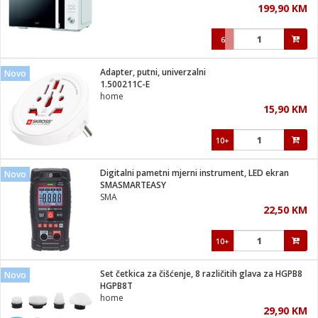
199,90 KM
i
6
Adapter, putni, univerzalni
Novo
1.500211C-E
home
15,90 KM
10+
Digitalni pametni mjerni instrument, LED ekran
Novo
SMASMARTEASY
SMA
22,50 KM
10+
Set četkica za čišćenje, 8 različitih glava za HGPB8
Novo
HGPB8T
home
29,90 KM