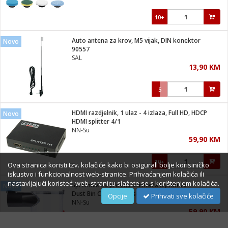
10+
Auto antena za krov, M5 vijak, DIN konektor
Novo
90557
SAL
13,90 KM
5
HDMI razdjelnik, 1 ulaz - 4 izlaza, Full HD, HDCP
Novo
HDMI splitter 4/1
NN-Su
59,90 KM
10+
Ova stranica koristi tzv. kolačiće kako bi osigurali bolje korisiničko
iskustvo i funkcionalnost web-stranice. Prihvaćanjem kolačića ili
nastavljajući koristeći web-stranicu slažete se s korištenjem kolačića.
Spremnik za prašinu usisivača Dyson V6
Novo
Dust Bin Collector Dyson V6
Opcije
Prihvati sve kolačiće
NN-Su
59,90 KM