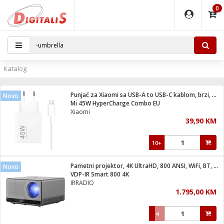
0
EĐAJI
PARATI
TI
IJA
i oprema
uređaji
ka
rane
i pribor
r - Analogija
Katalog
 BULLET
čni)
i
G9 / G4
- DOME
Punjač za Xiaomi sa USB-A to USB-C kablom, brzi, 45W
Novo
ževi
XVR
laptop
ijal
Mi 45W HyperCharge Combo EU
lsku
tiljke
dzor
nari
Xiaomi
39,90 KM
a svjetla
r
deo
r - IP
je
essional
lati i pribor
10+
ere
ači
x
a grla
čnici
Pametni projektor, 4K UltraHD, 800 ANSI, WiFi, BT, Android
Novo
e
S2
jenje
VDP-IR Smart 800 4K
IRRADIO
 C
ribor
li
1.795,00 KM
ndroid
blet ...
a IP kamere
e
zor- IP
4
jeći