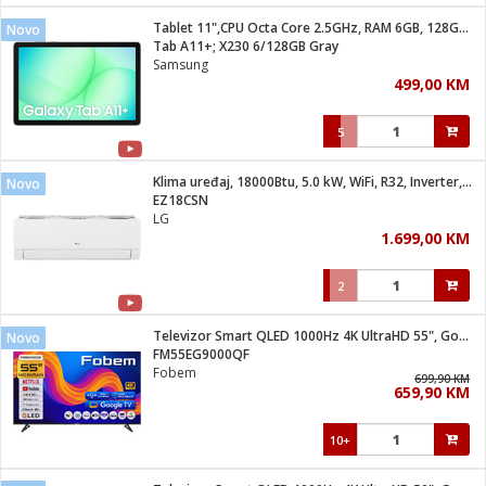
Tablet 11",CPU Octa Core 2.5GHz, RAM 6GB, 128GB, 7040mAh
Novo
 hrane
t
Tab A11+; X230 6/128GB Gray
i
 dom
Samsung
lušalice
ji i oprema
499,00 KM
ki aparati
i
 stanice
5
A-100
ik
 pohrana
aciju
je
Klima uređaj, 18000Btu, 5.0 kW, WiFi, R32, Inverter, A++/A+
Novo
e
EZ18CSN
glodare
e namjene
eđaje
 oprema
električne brave
LG
ije
odaci
1.699,00 KM
te
erije
etar
rtphone
i
2
je mesa
e
e
i program
Televizor Smart QLED 1000Hz 4K UltraHD 55", Google TV
hone
Novo
trošni materijal
i zraka
FM55EG9000QF
anje
am
er
Fobem
prema
699,90 KM
o kafu
let
ram
659,90 KM
l
oprema
spenzer
nderi
10+
 Čistači
čnice
ene
sat
kupatilo