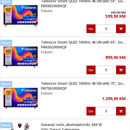
Televizor Smart QLED 1000Hz 4K UltraHD 50", Google TV
Novo
 Smartphone
čvrsto gorivo
FM50EG9000QF
iPhone
je
Fobem
649,90 KM
599,90 KM
a
pretvaraći
če
pis
ice/ostalo
10+
i
dodaci
na metar
/čistače
i
hinjski pribor
Televizor Smart QLED 1000Hz 4K UltraHD 65", Google TV
Novo
FM65EG9000QF
aći/pribor
Fobem
i
899,90 KM
mari i kutije
taći/pribor
10+
je
Zabava
ika
/osigurači
Televizor Smart QLED 1000Hz 4K UltraHD 75", Google TV
Novo
FM75EG9000QF
Fobem
 noževe
1.299,90 KM
a
e
Exterijer
witch
10+
itch 2
i/ Vitrine
Usisavač ručni, akumulatorski, 660 W
Novo
V15s Detect Submarine