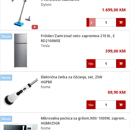
suđa
Dyson
1.699,00 KM
e
3
i
ja
Frižider/Zamrzivač neto zapremina 210 lit., E
Novo
RD2100MSE
Tesla
veša
399,00 KM
plažu
 veša
eša/Sušilica
10+
/kamp tuš
bil
Električna četka za čišćenje, set, 25W
Novo
HGPB8
home
ga / Zdravlje
69,90 KM
10+
i za kosu
za brijanje
Mikrovalna pećnica sa grilom,900/ 1000W, zapremina 25 lit.
Novo
HGMH25GR
home