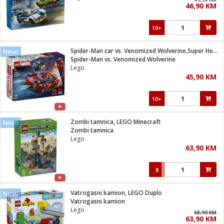
46,90 KM
i
10+
Spider-Man car vs. Venomized Wolverine,Super Heroes Marvel
Novo
Spider-Man vs. Venomized Wolverine
Lego
45,90 KM
10+
Zombi tamnica, LEGO Minecraft
Novo
Zombi tamnica
Lego
63,90 KM
8
Vatrogasni kamion, LEGO Duplo
Novo
Vatrogasni kamion
Lego
68,90 KM
63,90 KM