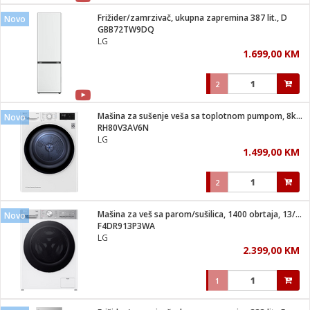
Frižider/zamrzivač, ukupna zapremina 387 lit., D
Novo
 hrane
t
GBB72TW9DQ
i
 dom
LG
lušalice
ji i oprema
1.699,00 KM
ki aparati
i
 stanice
2
A-100
ik
 pohrana
aciju
je
Mašina za sušenje veša sa toplotnom pumpom, 8kg, D
Novo
e
RH80V3AV6N
glodare
e namjene
eđaje
 oprema
električne brave
LG
ije
odaci
1.499,00 KM
te
erije
etar
rtphone
i
2
je mesa
e
e
i program
Mašina za veš sa parom/sušilica, 1400 obrtaja, 13/7 kg, D
hone
Novo
trošni materijal
i zraka
F4DR913P3WA
anje
am
er
LG
prema
o kafu
let
ram
2.399,00 KM
l
oprema
spenzer
nderi
1
 Čistači
čnice
ene
sat
kupatilo