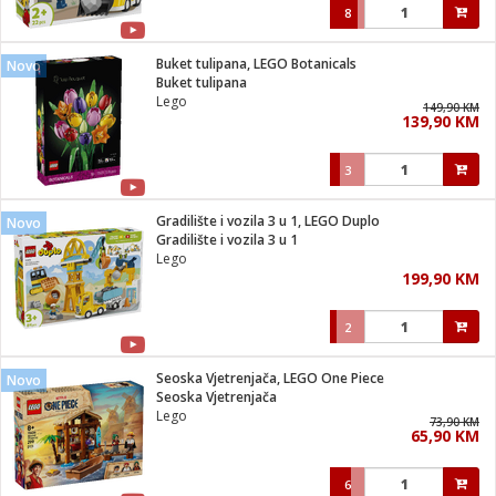
8
Buket tulipana, LEGO Botanicals
Novo
Buket tulipana
Lego
149,90 KM
139,90 KM
3
Gradilište i vozila 3 u 1, LEGO Duplo
Novo
Gradilište i vozila 3 u 1
Lego
199,90 KM
2
Seoska Vjetrenjača, LEGO One Piece
Novo
Seoska Vjetrenjača
Lego
73,90 KM
65,90 KM
6