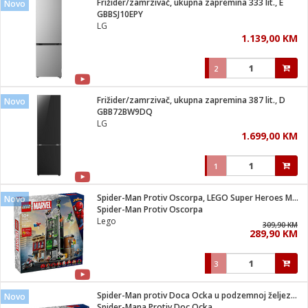
Frižider/zamrzivač, ukupna zapremina 333 lit., E
Novo
 Smartphone
čvrsto gorivo
GBBSJ10EPY
iPhone
je
LG
1.139,00 KM
a
pretvaraći
če
pis
ice/ostalo
2
i
dodaci
na metar
/čistače
i
hinjski pribor
Frižider/zamrzivač, ukupna zapremina 387 lit., D
Novo
GBB72BW9DQ
aći/pribor
LG
i
1.699,00 KM
mari i kutije
taći/pribor
1
je
Zabava
ika
/osigurači
Spider-Man Protiv Oscorpa, LEGO Super Heroes Marvel
Novo
Spider-Man Protiv Oscorpa
Lego
 noževe
309,90 KM
289,90 KM
a
e
Exterijer
witch
3
itch 2
i/ Vitrine
Spider-Man protiv Doca Ocka u podzemnoj željeznici
Novo
Spider-Mana Protiv Doc Ocka