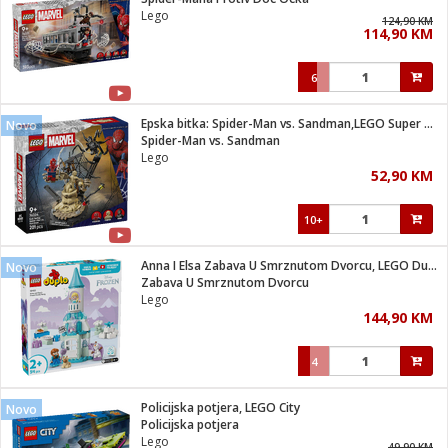
suđa
Lego
124,90 KM
114,90 KM
e
6
i
ja
Epska bitka: Spider-Man vs. Sandman,LEGO Super Heroes Marvel
Novo
Spider-Man vs. Sandman
Lego
veša
52,90 KM
plažu
 veša
eša/Sušilica
10+
/kamp tuš
bil
Anna I Elsa Zabava U Smrznutom Dvorcu, LEGO Duplo
Novo
Zabava U Smrznutom Dvorcu
Lego
ga / Zdravlje
144,90 KM
4
i za kosu
za brijanje
Policijska potjera, LEGO City
Novo
Policijska potjera
Lego
49,90 KM