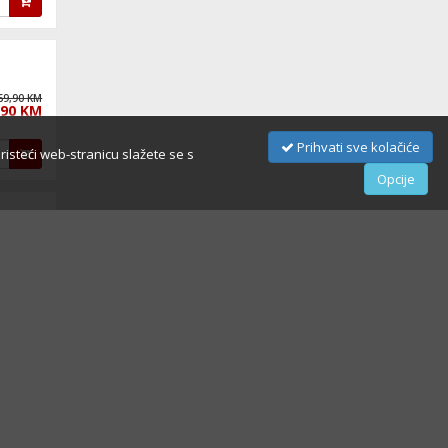
69,90 KM
,90 KM
Prihvati sve kolačiće
oristeći web-stranicu slažete se s
Opcije
57,90 KM
,90 KM
49,90 KM
,90 KM