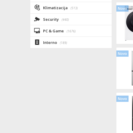
Klimatizacija
(513)
Novo
Security
(440)
PC & Game
(1676)
Interno
(189)
Novo
Novo