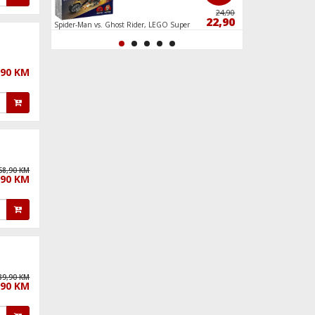
226,90
24,90
209,90
22,90
Spider-Man vs. Ghost Rider, LEGO Super
Policijska potjera, L
Heroes Marvel
,90 KM
68,90 KM
,90 KM
89,90 KM
,90 KM