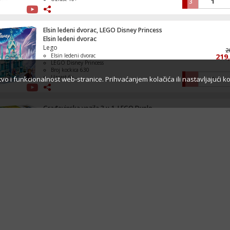
3
Elsin ledeni dvorac, LEGO Disney Princess
Elsin ledeni dvorac
Lego
2
Elsin ledeni dvorac
219
LEGO Disney Princess
Broj kockica 630
Uzrast 6+
ustvo i funkcionalnost web-stranice. Prihvaćanjem kolačića ili nastavljajući k
2
Građevinska vozila 3 u 1, LEGO Duplo
Građevinska vozila 3 u 1
Lego
Građevinska vozila 3 u 1
53
LEGO Duplo
Broj kockica 22
Uzrast 2+
8
Buket tulipana, LEGO Botanicals
Buket tulipana
Lego
1
Buket tulipana
139
LEGO Botanicals
Broj kockica 576