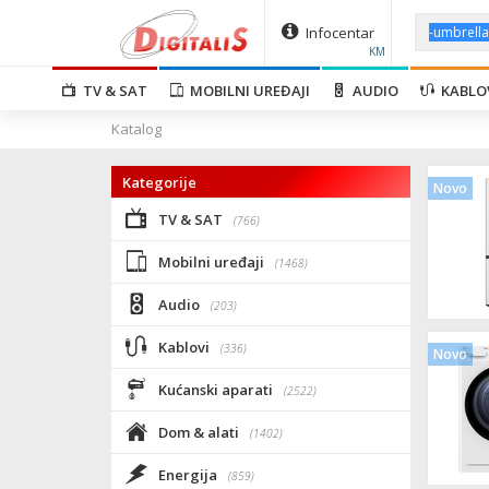
Infocentar
KM
TV & SAT
MOBILNI UREĐAJI
AUDIO
KABLO
Katalog
Kategorije
Novo
TV & SAT
(766)
Mobilni uređaji
(1468)
Audio
(203)
Kablovi
(336)
Novo
Kućanski aparati
(2522)
Dom & alati
(1402)
Energija
(859)