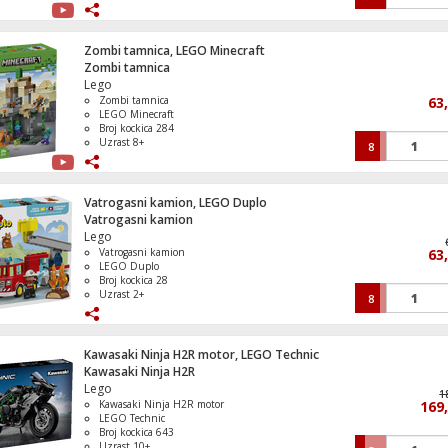
Uzrast 7+
Miš bežični, Bluetooth , 6 tipki, 8000 dpi
Zombi tamnica, LEGO Minecraft
Zombi tamnica
Lego
Zombi tamnica
63
LEGO Minecraft
Broj kockica 284
Uzrast 8+
8
Vatrogasni kamion, LEGO Duplo
Vatrogasni kamion
Lego
Vatrogasni kamion
63
LEGO Duplo
Broj kockica 28
Uzrast 2+
8
Kawasaki Ninja H2R motor, LEGO Technic
Kawasaki Ninja H2R
Lego
1
Kawasaki Ninja H2R motor
169
LEGO Technic
Broj kockica 643
Uzrast 10+