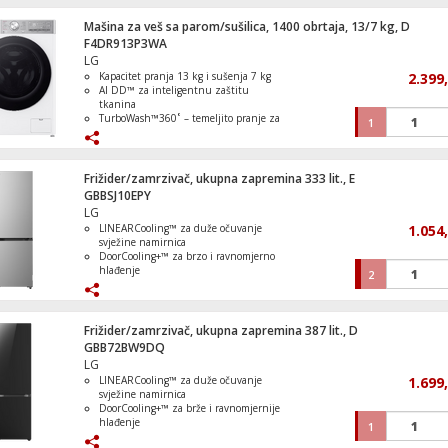
upravljanje
Automatski odabir programa
Mašina za veš sa parom/sušilica, 1400 obrtaja, 13/7 kg, D
Dron, 1600mAh, do 15 minuta, 3 baterij
F4DR913P3WA
LG
Kapacitet pranja 13 kg i sušenja 7 kg
2.399
AI DD™ za inteligentnu zaštitu
tkanina
TurboWash™360˚ – temeljito pranje za
1
Usisavač sa posudom, 1900 W, G.FORCEA
39 minuta
COMPACT
Steam™ tehnologija koja uklanja do
99,9% alergena
ezDispense™ automatsko doziranje
Frižider/zamrzivač, ukupna zapremina 333 lit., E
deterdženta i omekšivača
GBBSJ10EPY
LG
LINEARCooling™ za duže očuvanje
1.054
Ventilator stupni, 45 W, 80 cm
svježine namirnica
DoorCooling+™ za brzo i ravnomjerno
hlađenje
2
Total No Frost bez potrebe za
odmrzavanjem
Smart Inverter kompresor za tih i
ekonomičan rad
Frižider/zamrzivač, ukupna zapremina 387 lit., D
ThinQ™ Wi-Fi upravljanje i Smart
GBB72BW9DQ
Diagnosis™
LG
LINEARCooling™ za duže očuvanje
1.699
svježine namirnica
Traktor i štand na pijaci, LEGO Duplo
DoorCooling+™ za brže i ravnomjernije
hlađenje
1
Total No Frost bez potrebe za