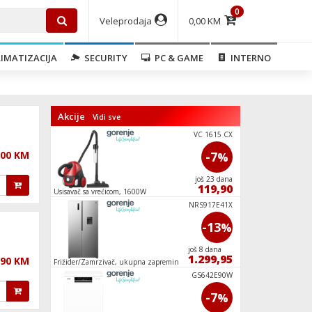
0
Veleprodaja
0,00 KM
IMATIZACIJA
SECURITY
PC & GAME
INTERNO
Akcije
Vidi sve
VCC 6324 W
VC 1615 CX
,00 KM
-2
-7
%
%
još 23 dana
još 23 dana
215,00
119,90
Usisavač sa vrećicom, 1600W
Cigareta elektronska
Berry,20mg
TGR30NG
NRS917E41X
-7
-13
%
%
još 23 dana
još 8 dana
249,00
1.299,95
,90 KM
Frižider/Zamrzivač, ukupna zapremina 541 l,
Ventilator sa rasprši
Side-by-side, E
300 W
Smart Life
GS642E90W
-15
-7
%
%