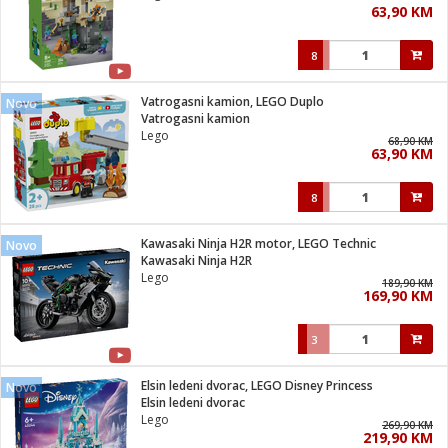
63,90 KM
i
8
Vatrogasni kamion, LEGO Duplo
Novo
Vatrogasni kamion
Lego
68,90 KM
63,90 KM
8
Kawasaki Ninja H2R motor, LEGO Technic
Novo
Kawasaki Ninja H2R
Lego
189,90 KM
169,90 KM
3
Elsin ledeni dvorac, LEGO Disney Princess
Novo
Elsin ledeni dvorac
Lego
269,90 KM
219,90 KM