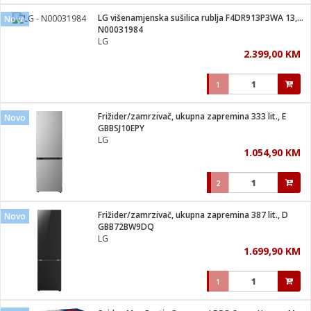
LG višenamjenska sušilica rublja F4DR913P3WA 13,7 kg
Novo
 hrane
t
N00031984
i
 dom
LG
lušalice
ji i oprema
2.399,00 KM
ki aparati
i
 stanice
1
A-100
ik
 pohrana
aciju
je
Frižider/zamrzivač, ukupna zapremina 333 lit., E
Novo
e
GBBSJ10EPY
glodare
e namjene
eđaje
 oprema
električne brave
LG
ije
odaci
1.054,90 KM
te
erije
etar
rtphone
i
2
je mesa
e
e
i program
Frižider/zamrzivač, ukupna zapremina 387 lit., D
hone
Novo
trošni materijal
i zraka
GBB72BW9DQ
anje
am
er
LG
prema
o kafu
let
ram
1.699,90 KM
l
oprema
spenzer
nderi
1
 Čistači
čnice
ene
sat
kupatilo