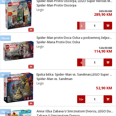
Spider-Man Protiv Oscorpa, LEGO Super Heroes Marvel
Novo
 Smartphone
čvrsto gorivo
Spider-Man Protiv Oscorpa
iPhone
je
Lego
309,90 KM
289,90 KM
a
pretvaraći
če
pis
ice/ostalo
3
i
dodaci
na metar
/čistače
i
hinjski pribor
Spider-Man protiv Doca Ocka u podzemnoj željeznici
Novo
Spider-Mana Protiv Doc Ocka
aći/pribor
Lego
124,90 KM
i
114,90 KM
mari i kutije
taći/pribor
6
je
Zabava
ika
/osigurači
Epska bitka: Spider-Man vs. Sandman,LEGO Super Heroes Marvel
Novo
Spider-Man vs. Sandman
Lego
 noževe
52,90 KM
a
e
Exterijer
witch
10+
itch 2
i/ Vitrine
Anna I Elsa Zabava U Smrznutom Dvorcu, LEGO Duplo
Novo
Zabava U Smrznutom Dvorcu