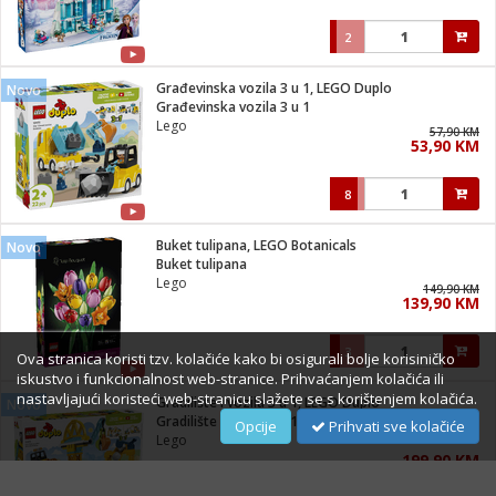
2
Građevinska vozila 3 u 1, LEGO Duplo
Novo
Građevinska vozila 3 u 1
Lego
57,90 KM
53,90 KM
8
Buket tulipana, LEGO Botanicals
Novo
Buket tulipana
Lego
149,90 KM
139,90 KM
3
Ova stranica koristi tzv. kolačiće kako bi osigurali bolje korisiničko
iskustvo i funkcionalnost web-stranice. Prihvaćanjem kolačića ili
nastavljajući koristeći web-stranicu slažete se s korištenjem kolačića.
Gradilište i vozila 3 u 1, LEGO Duplo
Novo
Gradilište i vozila 3 u 1
Opcije
Prihvati sve kolačiće
Lego
199,90 KM