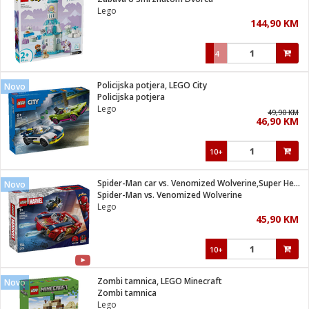
suđa
Lego
144,90 KM
e
4
i
ja
Policijska potjera, LEGO City
Novo
Policijska potjera
Lego
veša
49,90 KM
46,90 KM
plažu
 veša
eša/Sušilica
10+
/kamp tuš
bil
Spider-Man car vs. Venomized Wolverine,Super Heroes Marvel
Novo
Spider-Man vs. Venomized Wolverine
Lego
ga / Zdravlje
45,90 KM
10+
i za kosu
za brijanje
Zombi tamnica, LEGO Minecraft
Novo
Zombi tamnica
Lego