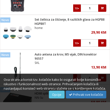
10+
Set četkica za čišćenje, 8 različitih glava za HGPB8
Novo
HGPB8T
home
29,90 KM
10+
Auto antena za krov, M5 vijak, DIN konektor
Novo
90557
SAL
13,90 KM
5
Ova stranica koristi tzv. kolačiće kako bi osigurali bolje korisiničko
iskustvo i funkcionalnost web-stranice. Prihvaćanjem kolačića ili
nastavljajući koristeći web-stranicu slažete se s korištenjem kolačića.
HDMI razdjelnik, 1 ulaz - 4 izlaza, Full HD, HDCP
Novo
HDMI splitter 4/1
Opcije
Prihvati sve kolačiće
NN-Su
59,90 KM