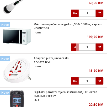
69,90 KM
i
10+
Mikrovalna pećnica sa grilom,900/ 1000W, zapremina 25 lit.
Novo
HGMH25GR
home
199,90 KM
6
Adapter, putni, univerzalni
Novo
1.500211C-E
home
15,90 KM
10+
Digitalni pametni mjerni instrument, LED ekran
Novo
SMASMARTEASY
SMA
22,50 KM