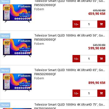
Televizor Smart QLED 1000Hz 4K UltraHD 55", Google TV
Novo
 Smartphone
čvrsto gorivo
FM55EG9000QF
iPhone
je
Fobem
699,90 KM
659,90 KM
a
pretvaraći
če
pis
ice/ostalo
10+
i
dodaci
na metar
/čistače
i
hinjski pribor
Televizor Smart QLED 1000Hz 4K UltraHD 50", Google TV
Novo
FM50EG9000QF
aći/pribor
Fobem
649,90 KM
i
599,90 KM
mari i kutije
taći/pribor
10+
je
Zabava
ika
/osigurači
Televizor Smart QLED 1000Hz 4K UltraHD 65", Google TV
Novo
FM65EG9000QF
Fobem
 noževe
899,90 KM
a
e
Exterijer
witch
10+
itch 2
i/ Vitrine
Televizor Smart QLED 1000Hz 4K UltraHD 75", Google TV
Novo
FM75EG9000QF