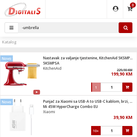
0
EĐAJI
PARATI
TI
IJA
i oprema
uređaji
ka
rane
i pribor
r - Analogija
Katalog
 BULLET
čni)
i
G9 / G4
- DOME
Nastavak za valjanje tjestenine, KitchenAid 5KSMPSA
Novo
ževi
XVR
laptop
ijal
5KSMPSA
lsku
tiljke
dzor
nari
KitchenAid
229,90 KM
199,90 KM
a svjetla
r
deo
r - IP
je
essional
lati i pribor
1
ere
ači
x
a grla
čnici
Punjač za Xiaomi sa USB-A to USB-C kablom, brzi, 45W
Novo
e
S2
jenje
Mi 45W HyperCharge Combo EU
Xiaomi
 C
ribor
li
39,90 KM
ndroid
blet ...
a IP kamere
e
zor- IP
10+
jeći