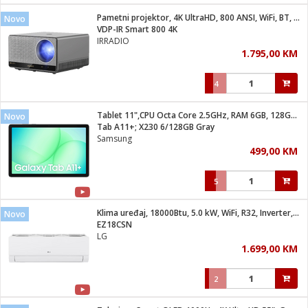
Pametni projektor, 4K UltraHD, 800 ANSI, WiFi, BT, Android
Novo
 hrane
t
VDP-IR Smart 800 4K
i
 dom
IRRADIO
lušalice
ji i oprema
1.795,00 KM
ki aparati
i
 stanice
4
A-100
ik
 pohrana
aciju
je
Tablet 11",CPU Octa Core 2.5GHz, RAM 6GB, 128GB, 7040mAh
Novo
e
Tab A11+; X230 6/128GB Gray
glodare
e namjene
eđaje
 oprema
električne brave
Samsung
ije
odaci
499,00 KM
te
erije
etar
rtphone
i
5
je mesa
e
e
i program
Klima uređaj, 18000Btu, 5.0 kW, WiFi, R32, Inverter, A++/A+
hone
Novo
trošni materijal
i zraka
EZ18CSN
anje
am
er
LG
prema
o kafu
let
ram
1.699,00 KM
l
oprema
spenzer
nderi
2
 Čistači
čnice
ene
sat
kupatilo