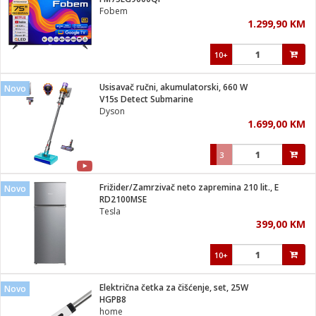
suđa
Fobem
1.299,90 KM
e
10+
i
ja
Usisavač ručni, akumulatorski, 660 W
Novo
V15s Detect Submarine
Dyson
veša
1.699,00 KM
plažu
 veša
eša/Sušilica
3
/kamp tuš
bil
Frižider/Zamrzivač neto zapremina 210 lit., E
Novo
RD2100MSE
Tesla
ga / Zdravlje
399,00 KM
10+
i za kosu
za brijanje
Električna četka za čišćenje, set, 25W
Novo
HGPB8
home