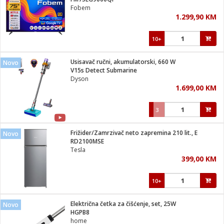
suđa
Fobem
1.299,90 KM
e
10+
i
ja
Usisavač ručni, akumulatorski, 660 W
Novo
V15s Detect Submarine
Dyson
veša
1.699,00 KM
plažu
 veša
eša/Sušilica
3
/kamp tuš
bil
Frižider/Zamrzivač neto zapremina 210 lit., E
Novo
RD2100MSE
Tesla
ga / Zdravlje
399,00 KM
10+
i za kosu
za brijanje
Električna četka za čišćenje, set, 25W
Novo
HGPB8
home