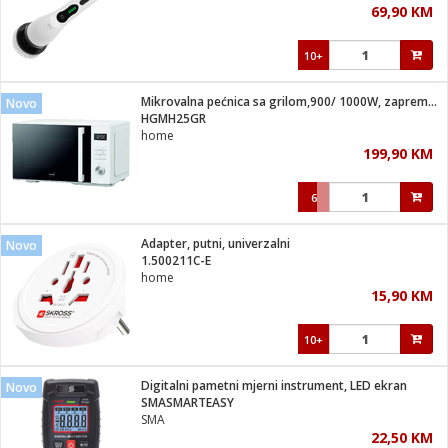
69,90 KM
i
10+
Mikrovalna pećnica sa grilom,900/ 1000W, zapremina 25 lit.
Novo
HGMH25GR
home
199,90 KM
6
Adapter, putni, univerzalni
Novo
1.500211C-E
home
15,90 KM
10+
Digitalni pametni mjerni instrument, LED ekran
Novo
SMASMARTEASY
SMA
22,50 KM