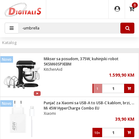
0
EĐAJI
PARATI
TI
IJA
i oprema
uređaji
ka
rane
i pribor
r - Analogija
Katalog
 BULLET
čni)
i
G9 / G4
- DOME
Mikser sa posudom, 375W, kuhinjski robot
Novo
ževi
XVR
laptop
ijal
5KSM60SPXEBM
lsku
tiljke
dzor
nari
KitchenAid
1.599,90 KM
a svjetla
r
deo
r - IP
je
essional
lati i pribor
1
ere
ači
x
a grla
čnici
Punjač za Xiaomi sa USB-A to USB-C kablom, brzi, 45W
Novo
e
S2
jenje
Mi 45W HyperCharge Combo EU
Xiaomi
 C
ribor
li
39,90 KM
ndroid
blet ...
a IP kamere
e
zor- IP
10+
jeći