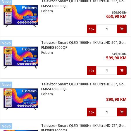
Televizor Smart QLED 1000Hz 4K UltraHD 55", Google TV
Novo
 Smartphone
čvrsto gorivo
FM55EG9000QF
iPhone
je
Fobem
699,90 KM
659,90 KM
a
pretvaraći
če
pis
ice/ostalo
10+
i
dodaci
na metar
/čistače
i
hinjski pribor
Televizor Smart QLED 1000Hz 4K UltraHD 50", Google TV
Novo
FM50EG9000QF
aći/pribor
Fobem
649,90 KM
i
599,90 KM
mari i kutije
taći/pribor
10+
je
Zabava
ika
/osigurači
Televizor Smart QLED 1000Hz 4K UltraHD 65", Google TV
Novo
FM65EG9000QF
Fobem
 noževe
899,90 KM
a
e
Exterijer
witch
10+
itch 2
i/ Vitrine
Televizor Smart QLED 1000Hz 4K UltraHD 75", Google TV
Novo
FM75EG9000QF