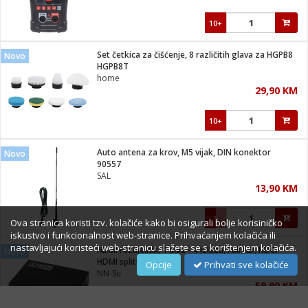
10+
Set četkica za čišćenje, 8 različitih glava za HGPB8
Novo
HGPB8T
home
29,90 KM
10+
Auto antena za krov, M5 vijak, DIN konektor
Novo
90557
SAL
13,90 KM
5
Ova stranica koristi tzv. kolačiće kako bi osigurali bolje korisiničko
iskustvo i funkcionalnost web-stranice. Prihvaćanjem kolačića ili
nastavljajući koristeći web-stranicu slažete se s korištenjem kolačića.
HDMI razdjelnik, 1 ulaz - 4 izlaza, Full HD, HDCP
Novo
HDMI splitter 4/1
Opcije
Prihvati sve kolačiće
NN-Su
59,90 KM