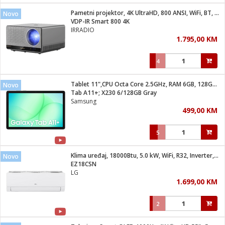
Pametni projektor, 4K UltraHD, 800 ANSI, WiFi, BT, Android
Novo
 hrane
t
VDP-IR Smart 800 4K
i
 dom
IRRADIO
lušalice
ji i oprema
1.795,00 KM
ki aparati
i
 stanice
4
A-100
ik
 pohrana
aciju
je
Tablet 11",CPU Octa Core 2.5GHz, RAM 6GB, 128GB, 7040mAh
Novo
e
Tab A11+; X230 6/128GB Gray
glodare
e namjene
eđaje
 oprema
električne brave
Samsung
ije
odaci
499,00 KM
te
erije
etar
rtphone
i
5
je mesa
e
e
i program
Klima uređaj, 18000Btu, 5.0 kW, WiFi, R32, Inverter, A++/A+
hone
Novo
trošni materijal
i zraka
EZ18CSN
anje
am
er
LG
prema
o kafu
let
ram
1.699,00 KM
l
oprema
spenzer
nderi
2
 Čistači
čnice
ene
sat
kupatilo