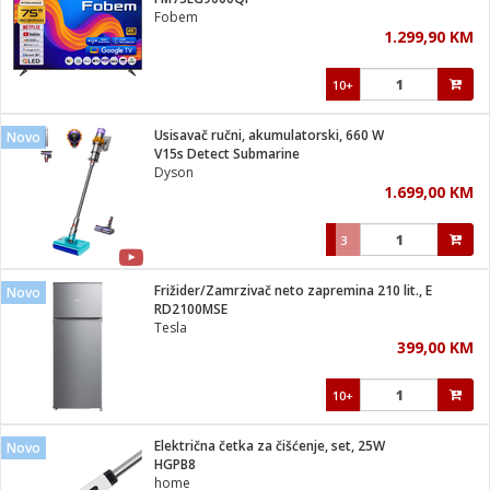
suđa
Fobem
1.299,90 KM
e
10+
i
ja
Usisavač ručni, akumulatorski, 660 W
Novo
V15s Detect Submarine
Dyson
veša
1.699,00 KM
plažu
 veša
eša/Sušilica
3
/kamp tuš
bil
Frižider/Zamrzivač neto zapremina 210 lit., E
Novo
RD2100MSE
Tesla
ga / Zdravlje
399,00 KM
10+
i za kosu
za brijanje
Električna četka za čišćenje, set, 25W
Novo
HGPB8
home