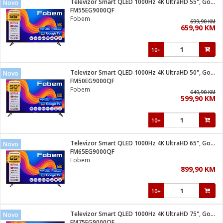
Televizor Smart QLED 1000Hz 4K UltraHD 55", Google TV
Novo
 Smartphone
čvrsto gorivo
FM55EG9000QF
iPhone
je
Fobem
699,90 KM
659,90 KM
a
pretvaraći
če
pis
ice/ostalo
10+
i
dodaci
na metar
/čistače
i
hinjski pribor
Televizor Smart QLED 1000Hz 4K UltraHD 50", Google TV
Novo
FM50EG9000QF
aći/pribor
Fobem
649,90 KM
i
599,90 KM
mari i kutije
taći/pribor
10+
je
Zabava
ika
/osigurači
Televizor Smart QLED 1000Hz 4K UltraHD 65", Google TV
Novo
FM65EG9000QF
Fobem
 noževe
899,90 KM
a
e
Exterijer
witch
10+
itch 2
i/ Vitrine
Televizor Smart QLED 1000Hz 4K UltraHD 75", Google TV
Novo
FM75EG9000QF