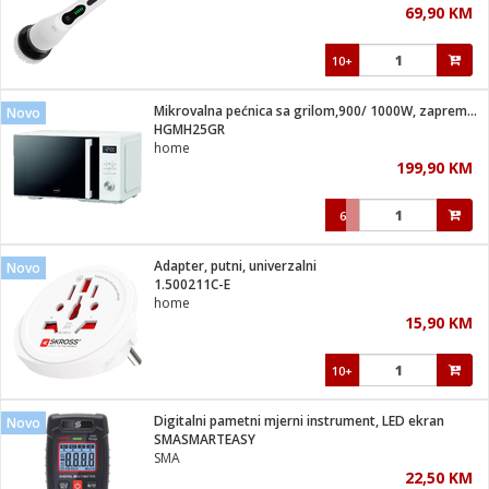
69,90 KM
i
10+
Mikrovalna pećnica sa grilom,900/ 1000W, zapremina 25 lit.
Novo
HGMH25GR
home
199,90 KM
6
Adapter, putni, univerzalni
Novo
1.500211C-E
home
15,90 KM
10+
Digitalni pametni mjerni instrument, LED ekran
Novo
SMASMARTEASY
SMA
22,50 KM