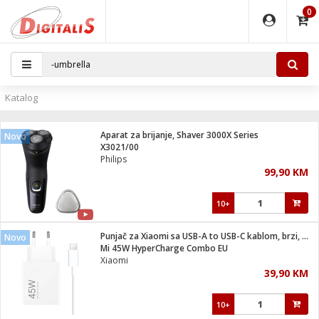
0
EĐAJI
PARATI
TI
IJA
i oprema
uređaji
ka
rane
i pribor
r - Analogija
Katalog
 BULLET
čni)
i
G9 / G4
- DOME
Aparat za brijanje, Shaver 3000X Series
Novo
ževi
XVR
laptop
ijal
X3021/00
lsku
tiljke
dzor
nari
Philips
99,90 KM
a svjetla
r
deo
r - IP
je
essional
lati i pribor
10+
ere
ači
x
a grla
čnici
Punjač za Xiaomi sa USB-A to USB-C kablom, brzi, 45W
Novo
e
S2
jenje
Mi 45W HyperCharge Combo EU
Xiaomi
 C
ribor
li
39,90 KM
ndroid
blet ...
a IP kamere
e
zor- IP
10+
jeći