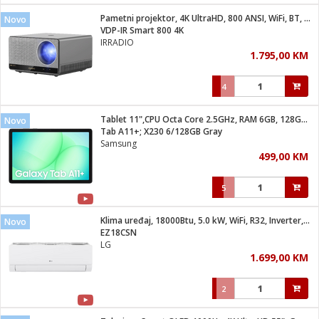
Pametni projektor, 4K UltraHD, 800 ANSI, WiFi, BT, Android
Novo
 hrane
t
VDP-IR Smart 800 4K
i
 dom
IRRADIO
lušalice
ji i oprema
1.795,00 KM
ki aparati
i
 stanice
4
A-100
ik
 pohrana
aciju
je
Tablet 11",CPU Octa Core 2.5GHz, RAM 6GB, 128GB, 7040mAh
Novo
e
Tab A11+; X230 6/128GB Gray
glodare
e namjene
eđaje
 oprema
električne brave
Samsung
ije
odaci
499,00 KM
te
erije
etar
rtphone
i
5
je mesa
e
e
i program
Klima uređaj, 18000Btu, 5.0 kW, WiFi, R32, Inverter, A++/A+
hone
Novo
trošni materijal
i zraka
EZ18CSN
anje
am
er
LG
prema
o kafu
let
ram
1.699,00 KM
l
oprema
spenzer
nderi
2
 Čistači
čnice
ene
sat
kupatilo