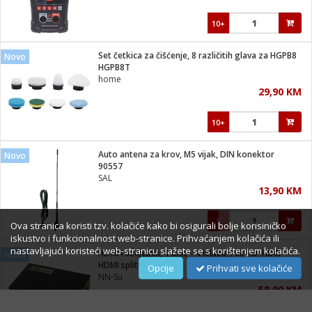
10+
Set četkica za čišćenje, 8 različitih glava za HGPB8
Novo
HGPB8T
home
29,90 KM
10+
Auto antena za krov, M5 vijak, DIN konektor
Novo
90557
SAL
13,90 KM
5
Ova stranica koristi tzv. kolačiće kako bi osigurali bolje korisiničko
iskustvo i funkcionalnost web-stranice. Prihvaćanjem kolačića ili
nastavljajući koristeći web-stranicu slažete se s korištenjem kolačića.
HDMI razdjelnik, 1 ulaz - 4 izlaza, Full HD, HDCP
Novo
HDMI splitter 4/1
Opcije
Prihvati sve kolačiće
NN-Su
59,90 KM