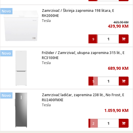
Zamrzivač / Škrinja zapremina 198 litara, E
Novo
RH2000HE
Tesla
469,90 KM
439,90 KM
9
Frižider / Zamrzivač, ukupna zapremina 315 lit., E
Novo
RC3100HE
Tesla
689,90 KM
5
Zamrzivač ladičar, zapremina 238 lit., No Frost, E
Novo
RU2400FMXE
Tesla
1.059,90 KM
2