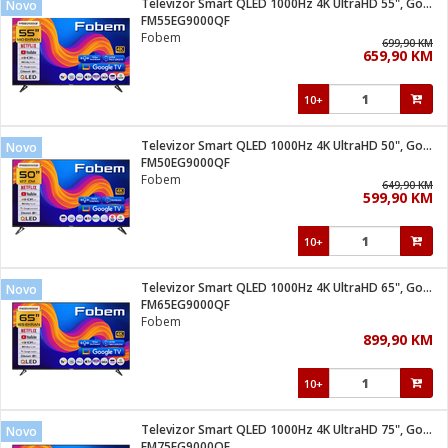
Televizor Smart QLED 1000Hz 4K UltraHD 55", Google TV
Novo
 Smartphone
čvrsto gorivo
FM55EG9000QF
iPhone
je
Fobem
699,90 KM
659,90 KM
a
pretvaraći
če
pis
ice/ostalo
10+
i
dodaci
na metar
/čistače
i
hinjski pribor
Televizor Smart QLED 1000Hz 4K UltraHD 50", Google TV
Novo
FM50EG9000QF
aći/pribor
Fobem
649,90 KM
i
599,90 KM
mari i kutije
taći/pribor
10+
je
Zabava
ika
/osigurači
Televizor Smart QLED 1000Hz 4K UltraHD 65", Google TV
Novo
FM65EG9000QF
Fobem
 noževe
899,90 KM
a
e
Exterijer
witch
10+
itch 2
i/ Vitrine
Televizor Smart QLED 1000Hz 4K UltraHD 75", Google TV
Novo
FM75EG9000QF