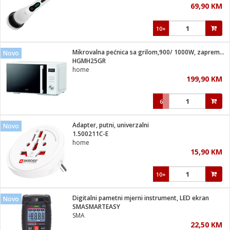
69,90 KM
i
10+
Mikrovalna pećnica sa grilom,900/ 1000W, zapremina 25 lit.
Novo
HGMH25GR
home
199,90 KM
6
Adapter, putni, univerzalni
Novo
1.500211C-E
home
15,90 KM
10+
Digitalni pametni mjerni instrument, LED ekran
Novo
SMASMARTEASY
SMA
22,50 KM