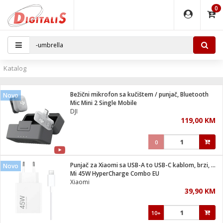
0
EĐAJI
PARATI
TI
IJA
i oprema
uređaji
ka
rane
i pribor
r - Analogija
Katalog
 BULLET
čni)
i
G9 / G4
- DOME
Bežični mikrofon sa kučištem / punjač, Bluetooth
Novo
ževi
XVR
laptop
ijal
Mic Mini 2 Single Mobile
lsku
tiljke
dzor
nari
DJI
119,00 KM
a svjetla
r
deo
r - IP
je
essional
lati i pribor
0
ere
ači
x
a grla
čnici
Punjač za Xiaomi sa USB-A to USB-C kablom, brzi, 45W
Novo
e
S2
jenje
Mi 45W HyperCharge Combo EU
Xiaomi
 C
ribor
li
39,90 KM
ndroid
blet ...
a IP kamere
e
zor- IP
10+
jeći