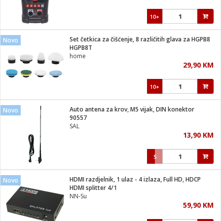
10+
Set četkica za čišćenje, 8 različitih glava za HGPB8
Novo
HGPB8T
home
29,90 KM
10+
Auto antena za krov, M5 vijak, DIN konektor
Novo
90557
SAL
13,90 KM
5
HDMI razdjelnik, 1 ulaz - 4 izlaza, Full HD, HDCP
Novo
HDMI splitter 4/1
NN-Su
59,90 KM