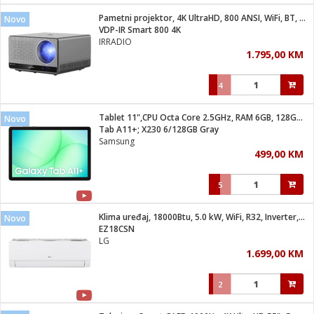
Pametni projektor, 4K UltraHD, 800 ANSI, WiFi, BT, Android
Novo
 hrane
t
VDP-IR Smart 800 4K
i
 dom
IRRADIO
lušalice
ji i oprema
1.795,00 KM
ki aparati
i
 stanice
4
A-100
ik
 pohrana
aciju
je
Tablet 11",CPU Octa Core 2.5GHz, RAM 6GB, 128GB, 7040mAh
Novo
e
Tab A11+; X230 6/128GB Gray
glodare
e namjene
eđaje
 oprema
električne brave
Samsung
ije
odaci
499,00 KM
te
erije
etar
rtphone
i
5
je mesa
e
e
i program
Klima uređaj, 18000Btu, 5.0 kW, WiFi, R32, Inverter, A++/A+
hone
Novo
trošni materijal
i zraka
EZ18CSN
anje
am
er
LG
prema
o kafu
let
ram
1.699,00 KM
l
oprema
spenzer
nderi
2
 Čistači
čnice
ene
sat
kupatilo