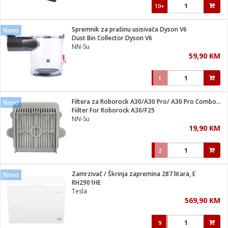
10+
Spremnik za prašinu usisivača Dyson V6
Novo
Dust Bin Collector Dyson V6
NN-Su
59,90 KM
1
Filtera za Roborock A30/A30 Pro/ A30 Pro Combo/ F25/F25 ACE
Novo
Fiilter For Roborock A30/F25
NN-Su
19,90 KM
2
Zamrzivač / Škrinja zapremina 287 litara, E
Novo
RH2901HE
Tesla
569,90 KM
9