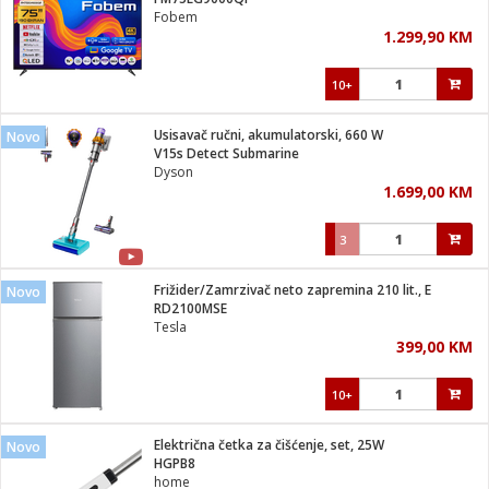
suđa
Fobem
1.299,90 KM
e
10+
i
ja
Usisavač ručni, akumulatorski, 660 W
Novo
V15s Detect Submarine
Dyson
veša
1.699,00 KM
plažu
 veša
eša/Sušilica
3
/kamp tuš
bil
Frižider/Zamrzivač neto zapremina 210 lit., E
Novo
RD2100MSE
Tesla
ga / Zdravlje
399,00 KM
10+
i za kosu
za brijanje
Električna četka za čišćenje, set, 25W
Novo
HGPB8
home