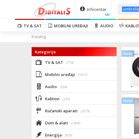
Infocentar
KM
TV & SAT
MOBILNI UREĐAJI
AUDIO
KABLO
Katalog
Kategorije
Novo
TV & SAT
(774)
Mobilni uređaji
(1477)
Audio
(204)
Kablovi
(336)
Novo
Kućanski aparati
(2679)
Dom & alati
(1404)
Energija
(859)