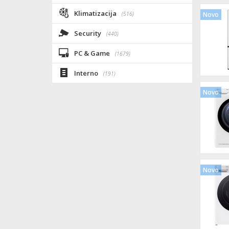
Klimatizacija
(516)
Novo
Security
(440)
PC & Game
(1679)
Interno
(191)
Novo
Novo