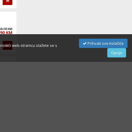
68,90 KM
,90 KM
Prihvati sve kolačiće
oristeći web-stranicu slažete se s
Opcije
89,90 KM
,90 KM
69,90 KM
,90 KM