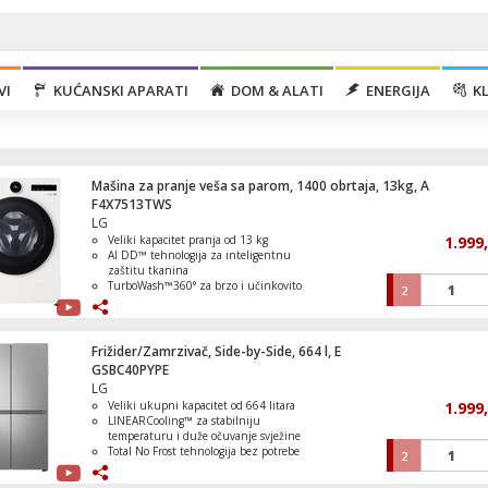
VI
KUĆANSKI APARATI
DOM & ALATI
ENERGIJA
KL
Mašina za pranje veša sa parom, 1400 obrtaja, 13kg, A
F4X7513TWS
LG
Veliki kapacitet pranja od 13 kg
1.999
AI DD™ tehnologija za inteligentnu
zaštitu tkanina
TurboWash™360° za brzo i učinkovito
2
Usisavač sa posudom, vertikalni, 2u1, 8
pranje
Steam™ funkcija za uklanjanje
alergena i higijenski čist veš
Wi-Fi upravljanje putem mobilne
Frižider/Zamrzivač, Side-by-Side, 664 l, E
aplikacije
GSBC40PYPE
LG
Veliki ukupni kapacitet od 664 litara
1.999
Usisavač sa posudom, HEPA filter, 1800W
LINEARCooling™ za stabilniju
temperaturu i duže očuvanje svježine
Total No Frost tehnologija bez potrebe
2
za ručnim odmrzavanjem
Smart Inverter kompresor za tih i