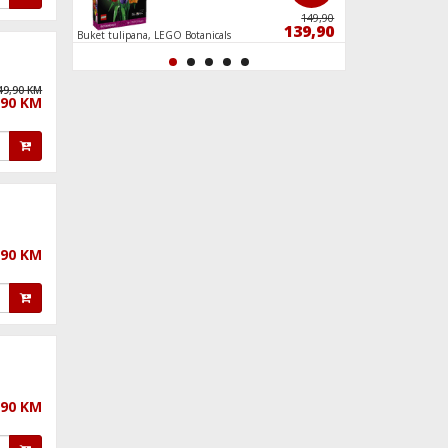
649,90
149,90
599,90
139,90
HD
Buket tulipana, LEGO Botanicals
Spider-Man protiv D
željeznici
49,90 KM
,90 KM
,90 KM
,90 KM