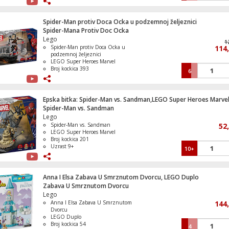
Spider-Man protiv Doca Ocka u podzemnoj željeznici
Spider-Mana Protiv Doc Ocka
Lego
Televizor Smart LED A6S UHD 4K 50"
1
Spider-Man protiv Doca Ocka u
114
podzemnoj željeznici
LEGO Super Heroes Marvel
Broj kockica 393
6
Uzrast 9+
Aparat za uklanjanje dlačica, Lumea IPL 
Epska bitka: Spider-Man vs. Sandman,LEGO Super Heroes Marve
Series
Spider-Man vs. Sandman
Lego
Spider-Man vs. Sandman
52
LEGO Super Heroes Marvel
Broj kockica 201
Televizor Smart QLED 4K UltraHD 75", G
Uzrast 9+
10+
TV
Anna I Elsa Zabava U Smrznutom Dvorcu, LEGO Duplo
Zabava U Smrznutom Dvorcu
Lego
Televizor Smart QLED 1000Hz 4K Ultra
Anna I Elsa Zabava U Smrznutom
55", Google TV
144
Dvorcu
LEGO Duplo
Broj kockica 54
4