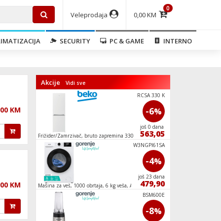
0
Veleprodaja
0,00 KM
IMATIZACIJA
SECURITY
PC & GAME
INTERNO
Akcije
Vidi sve
GM-7581
RCSA 330 K
,00 KM
-20
-6
%
%
još 2 dana
još 0 dana
79,90
563,05
00W
Frižider/Zamrzivač, bruto zapremina 330 l, A+
Kuhalo za vodu, zapr
VC1801SFAB
W3NGPI61SA
-35
-4
%
%
još 1 dana
još 23 dana
129,90
479,90
,00 KM
Mašina za veš, 1000 obrtaja, 6 kg veša, A
Mašina za veš/sušilic
veša, A
NRK619EEW4
BSM600E
-10
-8
%
%