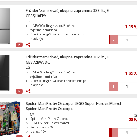
Steam™ tehnologija koja uklanja do
99,9% alergena
ezDispense™ automatsko doziranje
Frižider/zamrzivač, ukupna zapremina 333 lit., E
deterdženta i omekšivača
GBBSJ10EPY
Vatrogasni kamion, LEGO Duplo
LG
LINEARCooling™ za duže očuvanje
1.139
svježine namirnica
DoorCooling+™ za brzo i ravnomjerno
hlađenje
2
Total No Frost bez potrebe za
odmrzavanjem
Traktor i štand na pijaci, LEGO Duplo
Smart Inverter kompresor za tih i
ekonomičan rad
Frižider/zamrzivač, ukupna zapremina 387 lit., D
ThinQ™ Wi-Fi upravljanje i Smart
GBB72BW9DQ
Diagnosis™
LG
LINEARCooling™ za duže očuvanje
1.699
svježine namirnica
Spider-Man protiv Doca Ocka u podzemn
DoorCooling+™ za brže i ravnomjernije
željeznici
hlađenje
1
Total No Frost bez potrebe za
odmrzavanjem
Smart Inverter kompresor za tihi i
ekonomičan rad
Spider-Man Protiv Oscorpa, LEGO Super Heroes Marvel
FRESHBalancer™ i FRESHConverter™
Spider-Man Protiv Oscorpa
Epska bitka: Spider-Man vs. Sandman,L
za optimalno čuvanje
Lego
Super Heroes Marvel
3
Spider-Man Protiv Oscorpa
289
LEGO Super Heroes Marvel
Broj kockica 808
Uzrast 10+
3