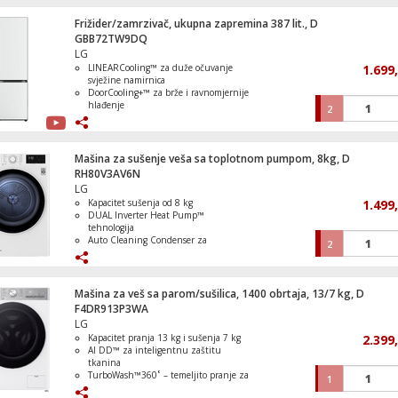
učinkovit rad
Multi Air Flow i Express Cool/Express
Frižider/zamrzivač, ukupna zapremina 387 lit., D
Frižider/Zamrzivač, ukupna zapremina 3
Freeze funkcije
GBB72TW9DQ
No Frost Plus, E
LG
LINEARCooling™ za duže očuvanje
1.699
svježine namirnica
DoorCooling+™ za brže i ravnomjernije
hlađenje
2
Friteza na vrući zrak sa grilom, 1700W,
Total No Frost bez potrebe za
zapremina 12 lit.
odmrzavanjem
Smart Inverter kompresor za tihi i
ekonomičan rad
Mašina za sušenje veša sa toplotnom pumpom, 8kg, D
FRESHBalancer™ i FRESHConverter™
RH80V3AV6N
za optimalno čuvanje
LG
Kapacitet sušenja od 8 kg
1.499
Klima uređaj, 12000Btu, -15°C, R32, Inve
DUAL Inverter Heat Pump™
WiFi, A++/A+
tehnologija
Auto Cleaning Condenser za
2
automatsko čišćenje kondenzatora
ThinQ™ i Smart Pairing za pametno
upravljanje
Automatski odabir programa
Mašina za veš sa parom/sušilica, 1400 obrtaja, 13/7 kg, D
F4DR913P3WA
LG
Kapacitet pranja 13 kg i sušenja 7 kg
2.399
AI DD™ za inteligentnu zaštitu
Seoska Vjetrenjača, LEGO One Piece
tkanina
TurboWash™360˚ – temeljito pranje za
1
39 minuta