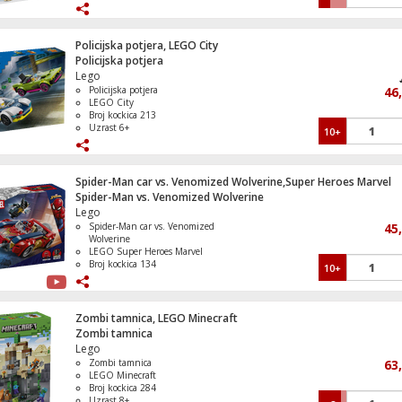
Uzrast 2+
Televizor Smart QLED 1000Hz 4K Ultra
Policijska potjera, LEGO City
50", Google TV
Policijska potjera
Lego
Policijska potjera
46
LEGO City
Broj kockica 213
Uzrast 6+
10+
Spider-Man car vs. Venomized Wolverine,Super Heroes Marvel
Spider-Man vs. Venomized Wolverine
Lego
Spider-Man car vs. Venomized
45
Wolverine
LEGO Super Heroes Marvel
Broj kockica 134
10+
Uzrast 7+
Zombi tamnica, LEGO Minecraft
Zombi tamnica
Lego
Zombi tamnica
63
LEGO Minecraft
Broj kockica 284
Uzrast 8+