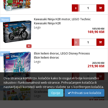
8
Kawasaki Ninja H2R motor, LEGO Technic
Novo
Kawasaki Ninja H2R
Lego
189,90 KM
169,90 KM
3
Elsin ledeni dvorac, LEGO Disney Princess
Novo
Elsin ledeni dvorac
Lego
269,90 KM
219,90 KM
2
Ova stranica koristi tzv. kolačiće kako bi osigurali bolje korisiničko
iskustvo i funkcionalnost web-stranice. Prihvaćanjem kolačića ili
nastavljajući koristeći web-stranicu slažete se s korištenjem kolačića.
Građevinska vozila 3 u 1, LEGO Duplo
Novo
Građevinska vozila 3 u 1
Opcije
Prihvati sve kolačiće
Lego
57,90 KM
53,90 KM