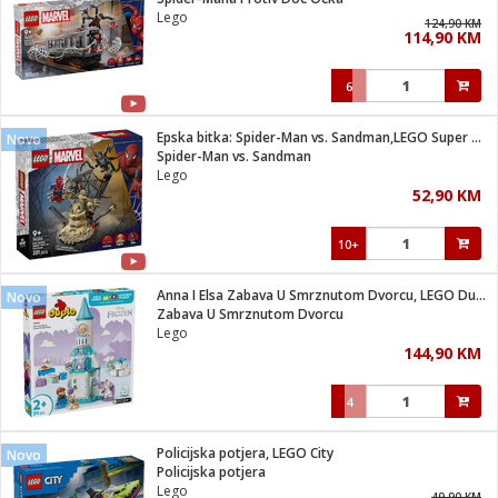
suđa
Lego
124,90 KM
114,90 KM
e
6
i
ja
Epska bitka: Spider-Man vs. Sandman,LEGO Super Heroes Marvel
Novo
Spider-Man vs. Sandman
Lego
veša
52,90 KM
plažu
 veša
eša/Sušilica
10+
/kamp tuš
bil
Anna I Elsa Zabava U Smrznutom Dvorcu, LEGO Duplo
Novo
Zabava U Smrznutom Dvorcu
Lego
ga / Zdravlje
144,90 KM
4
i za kosu
za brijanje
Policijska potjera, LEGO City
Novo
Policijska potjera
Lego
49,90 KM