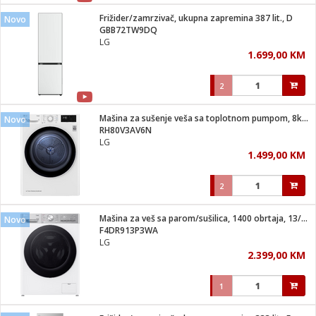
Frižider/zamrzivač, ukupna zapremina 387 lit., D
Novo
 hrane
t
GBB72TW9DQ
i
 dom
LG
lušalice
ji i oprema
1.699,00 KM
ki aparati
i
 stanice
2
A-100
ik
 pohrana
aciju
je
Mašina za sušenje veša sa toplotnom pumpom, 8kg, D
Novo
e
RH80V3AV6N
glodare
e namjene
eđaje
 oprema
električne brave
LG
ije
odaci
1.499,00 KM
te
erije
etar
rtphone
i
2
je mesa
e
e
i program
Mašina za veš sa parom/sušilica, 1400 obrtaja, 13/7 kg, D
hone
Novo
trošni materijal
i zraka
F4DR913P3WA
anje
am
er
LG
prema
o kafu
let
ram
2.399,00 KM
l
oprema
spenzer
nderi
1
 Čistači
čnice
ene
sat
kupatilo