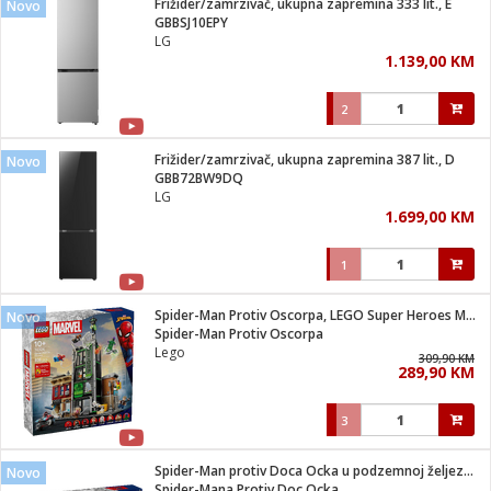
Frižider/zamrzivač, ukupna zapremina 333 lit., E
Novo
 Smartphone
čvrsto gorivo
GBBSJ10EPY
iPhone
je
LG
1.139,00 KM
a
pretvaraći
če
pis
ice/ostalo
2
i
dodaci
na metar
/čistače
i
hinjski pribor
Frižider/zamrzivač, ukupna zapremina 387 lit., D
Novo
GBB72BW9DQ
aći/pribor
LG
i
1.699,00 KM
mari i kutije
taći/pribor
1
je
Zabava
ika
/osigurači
Spider-Man Protiv Oscorpa, LEGO Super Heroes Marvel
Novo
Spider-Man Protiv Oscorpa
Lego
 noževe
309,90 KM
289,90 KM
a
e
Exterijer
witch
3
itch 2
i/ Vitrine
Spider-Man protiv Doca Ocka u podzemnoj željeznici
Novo
Spider-Mana Protiv Doc Ocka