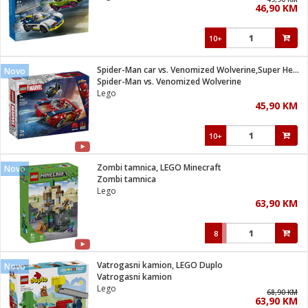
46,90 KM
i
10+
Spider-Man car vs. Venomized Wolverine,Super Heroes Marvel
Novo
Spider-Man vs. Venomized Wolverine
Lego
45,90 KM
10+
Zombi tamnica, LEGO Minecraft
Novo
Zombi tamnica
Lego
63,90 KM
8
Vatrogasni kamion, LEGO Duplo
Novo
Vatrogasni kamion
Lego
68,90 KM
63,90 KM