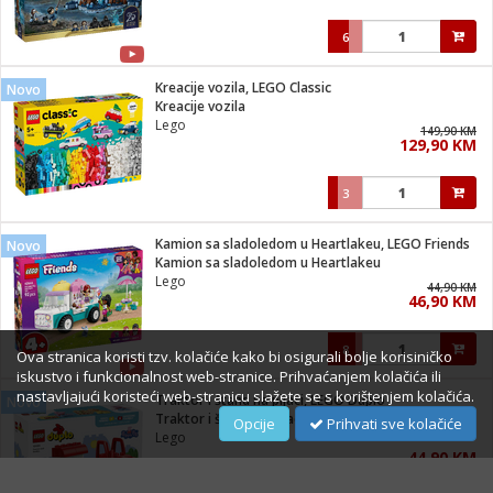
6
Kreacije vozila, LEGO Classic
Novo
Kreacije vozila
Lego
149,90 KM
129,90 KM
3
Kamion sa sladoledom u Heartlakeu, LEGO Friends
Novo
Kamion sa sladoledom u Heartlakeu
Lego
44,90 KM
46,90 KM
8
Ova stranica koristi tzv. kolačiće kako bi osigurali bolje korisiničko
iskustvo i funkcionalnost web-stranice. Prihvaćanjem kolačića ili
nastavljajući koristeći web-stranicu slažete se s korištenjem kolačića.
Traktor i štand na pijaci, LEGO Duplo
Novo
Traktor i štand na pijaci
Opcije
Prihvati sve kolačiće
Lego
44,90 KM