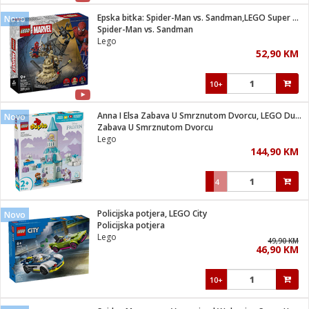
Epska bitka: Spider-Man vs. Sandman,LEGO Super Heroes Marvel
Novo
 hrane
t
Spider-Man vs. Sandman
i
 dom
Lego
lušalice
ji i oprema
52,90 KM
ki aparati
i
 stanice
10+
A-100
ik
 pohrana
aciju
je
Anna I Elsa Zabava U Smrznutom Dvorcu, LEGO Duplo
Novo
e
Zabava U Smrznutom Dvorcu
glodare
e namjene
eđaje
 oprema
električne brave
Lego
ije
odaci
144,90 KM
te
erije
etar
rtphone
i
4
je mesa
e
e
i program
Policijska potjera, LEGO City
hone
Novo
trošni materijal
i zraka
Policijska potjera
anje
am
er
Lego
prema
49,90 KM
o kafu
let
ram
46,90 KM
l
oprema
spenzer
nderi
10+
 Čistači
čnice
ene
sat
kupatilo