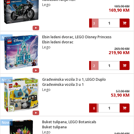
suđa
Lego
189,90 KM
169,90 KM
e
3
i
ja
Elsin ledeni dvorac, LEGO Disney Princess
Novo
Elsin ledeni dvorac
Lego
veša
269,90 KM
219,90 KM
plažu
 veša
eša/Sušilica
2
/kamp tuš
bil
Građevinska vozila 3 u 1, LEGO Duplo
Novo
Građevinska vozila 3 u 1
Lego
57,90 KM
ga / Zdravlje
53,90 KM
8
i za kosu
za brijanje
Buket tulipana, LEGO Botanicals
Novo
Buket tulipana
Lego
149,90 KM