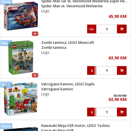
Spider-Man car vs. Venomized Wolverine,Super Heroes Marvel
Novo
 Smartphone
čvrsto gorivo
Spider-Man vs. Venomized Wolverine
iPhone
je
Lego
45,90 KM
a
pretvaraći
če
pis
ice/ostalo
10+
i
dodaci
na metar
/čistače
i
hinjski pribor
Zombi tamnica, LEGO Minecraft
Novo
Zombi tamnica
aći/pribor
Lego
i
63,90 KM
mari i kutije
taći/pribor
8
je
Zabava
ika
/osigurači
Vatrogasni kamion, LEGO Duplo
Novo
Vatrogasni kamion
Lego
 noževe
68,90 KM
63,90 KM
a
e
Exterijer
witch
8
itch 2
i/ Vitrine
Kawasaki Ninja H2R motor, LEGO Technic
Novo
Kawasaki Ninja H2R