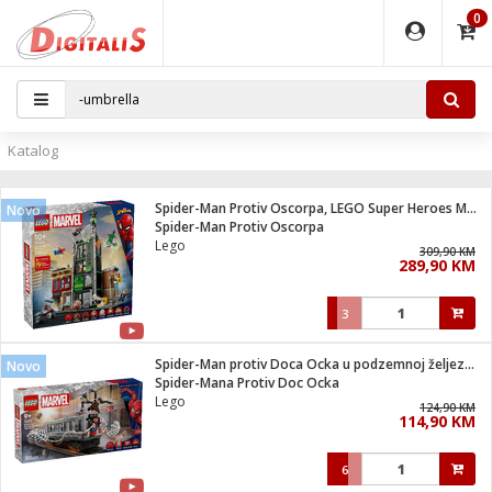
0
EĐAJI
PARATI
TI
IJA
i oprema
uređaji
ka
rane
i pribor
r - Analogija
Katalog
 BULLET
čni)
i
G9 / G4
- DOME
Spider-Man Protiv Oscorpa, LEGO Super Heroes Marvel
Novo
ževi
XVR
laptop
ijal
Spider-Man Protiv Oscorpa
lsku
tiljke
dzor
nari
Lego
309,90 KM
289,90 KM
a svjetla
r
deo
r - IP
je
essional
lati i pribor
3
ere
ači
x
a grla
čnici
Spider-Man protiv Doca Ocka u podzemnoj željeznici
Novo
e
S2
jenje
Spider-Mana Protiv Doc Ocka
Lego
 C
ribor
li
124,90 KM
114,90 KM
ndroid
blet ...
a IP kamere
e
zor- IP
6
jeći