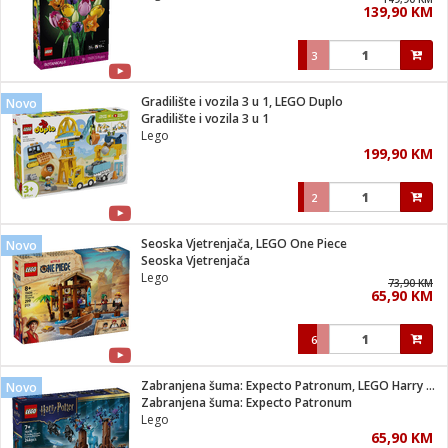
139,90 KM
i
3
Gradilište i vozila 3 u 1, LEGO Duplo
Novo
Gradilište i vozila 3 u 1
Lego
199,90 KM
2
Seoska Vjetrenjača, LEGO One Piece
Novo
Seoska Vjetrenjača
Lego
73,90 KM
65,90 KM
6
Zabranjena šuma: Expecto Patronum, LEGO Harry Potter
Novo
Zabranjena šuma: Expecto Patronum
Lego
65,90 KM