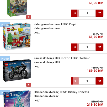
63,90 KM
i
8
Vatrogasni kamion, LEGO Duplo
Novo
Vatrogasni kamion
Lego
68,90 KM
63,90 KM
8
Kawasaki Ninja H2R motor, LEGO Technic
Novo
Kawasaki Ninja H2R
Lego
189,90 KM
169,90 KM
3
Elsin ledeni dvorac, LEGO Disney Princess
Novo
Elsin ledeni dvorac
Lego
269,90 KM
219,90 KM