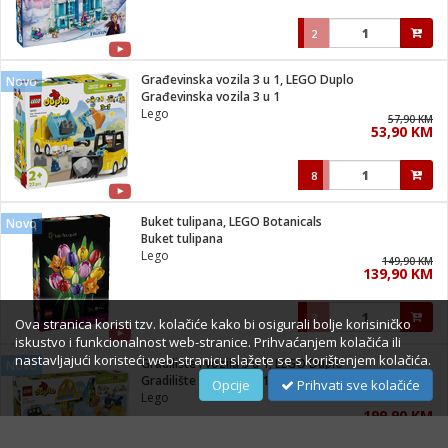
2
Građevinska vozila 3 u 1, LEGO Duplo
Novo
Građevinska vozila 3 u 1
Lego
57,90 KM
53,90 KM
8
Buket tulipana, LEGO Botanicals
Novo
Buket tulipana
Lego
149,90 KM
139,90 KM
3
Ova stranica koristi tzv. kolačiće kako bi osigurali bolje korisiničko
iskustvo i funkcionalnost web-stranice. Prihvaćanjem kolačića ili
nastavljajući koristeći web-stranicu slažete se s korištenjem kolačića.
Gradilište i vozila 3 u 1, LEGO Duplo
Novo
Gradilište i vozila 3 u 1
Opcije
Prihvati sve kolačiće
Lego
199,90 KM