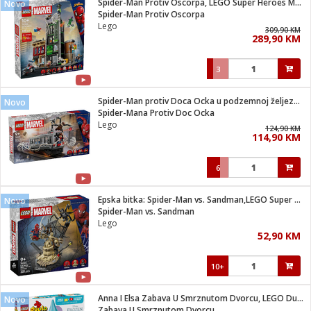
Spider-Man Protiv Oscorpa, LEGO Super Heroes Marvel
Novo
 Smartphone
čvrsto gorivo
Spider-Man Protiv Oscorpa
iPhone
je
Lego
309,90 KM
289,90 KM
a
pretvaraći
če
pis
ice/ostalo
3
i
dodaci
na metar
/čistače
i
hinjski pribor
Spider-Man protiv Doca Ocka u podzemnoj željeznici
Novo
Spider-Mana Protiv Doc Ocka
aći/pribor
Lego
124,90 KM
i
114,90 KM
mari i kutije
taći/pribor
6
je
Zabava
ika
/osigurači
Epska bitka: Spider-Man vs. Sandman,LEGO Super Heroes Marvel
Novo
Spider-Man vs. Sandman
Lego
 noževe
52,90 KM
a
e
Exterijer
witch
10+
itch 2
i/ Vitrine
Anna I Elsa Zabava U Smrznutom Dvorcu, LEGO Duplo
Novo
Zabava U Smrznutom Dvorcu