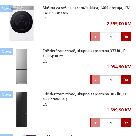
Mašina za veš sa parom/sušilica, 1400 obrtaja, 13/7 kg, D
Novo
 hrane
t
F4DR913P3WA
i
 dom
LG
lušalice
ji i oprema
2.399,00 KM
ki aparati
i
 stanice
1
A-100
ik
 pohrana
aciju
je
Frižider/zamrzivač, ukupna zapremina 333 lit., E
Novo
e
GBBSJ10EPY
glodare
e namjene
eđaje
 oprema
električne brave
LG
ije
odaci
1.054,90 KM
te
erije
etar
rtphone
i
2
je mesa
e
e
i program
Frižider/zamrzivač, ukupna zapremina 387 lit., D
hone
Novo
trošni materijal
i zraka
GBB72BW9DQ
anje
am
er
LG
prema
o kafu
let
ram
1.699,90 KM
l
oprema
spenzer
nderi
1
 Čistači
čnice
ene
sat
kupatilo