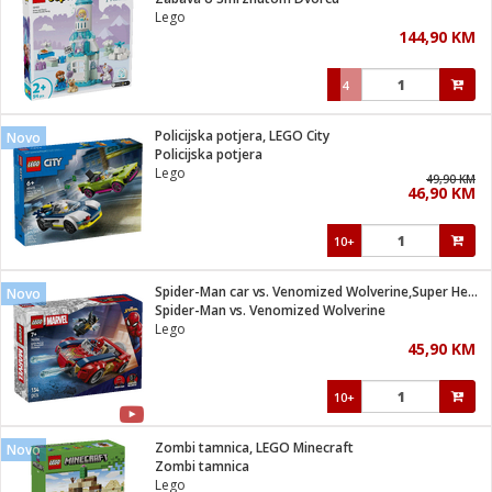
suđa
Lego
144,90 KM
e
4
i
ja
Policijska potjera, LEGO City
Novo
Policijska potjera
Lego
veša
49,90 KM
46,90 KM
plažu
 veša
eša/Sušilica
10+
/kamp tuš
bil
Spider-Man car vs. Venomized Wolverine,Super Heroes Marvel
Novo
Spider-Man vs. Venomized Wolverine
Lego
ga / Zdravlje
45,90 KM
10+
i za kosu
za brijanje
Zombi tamnica, LEGO Minecraft
Novo
Zombi tamnica
Lego