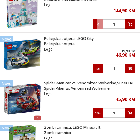
suđa
Lego
144,90 KM
e
4
i
ja
Policijska potjera, LEGO City
Novo
Policijska potjera
Lego
veša
49,90 KM
46,90 KM
plažu
 veša
eša/Sušilica
10+
/kamp tuš
bil
Spider-Man car vs. Venomized Wolverine,Super Heroes Marvel
Novo
Spider-Man vs. Venomized Wolverine
Lego
ga / Zdravlje
45,90 KM
10+
i za kosu
za brijanje
Zombi tamnica, LEGO Minecraft
Novo
Zombi tamnica
Lego