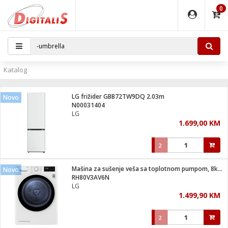
0
EĐAJI
PARATI
TI
IJA
i oprema
uređaji
ka
rane
i pribor
r - Analogija
Katalog
 BULLET
čni)
i
G9 / G4
- DOME
LG frižider GBB72TW9DQ 2.03m
Novo
ževi
XVR
laptop
ijal
N00031404
lsku
tiljke
dzor
nari
LG
1.699,00 KM
a svjetla
r
deo
r - IP
je
essional
lati i pribor
2
ere
ači
x
a grla
čnici
Mašina za sušenje veša sa toplotnom pumpom, 8kg, D
Novo
e
S2
jenje
RH80V3AV6N
LG
 C
ribor
li
1.499,90 KM
ndroid
blet ...
a IP kamere
e
zor- IP
2
jeći