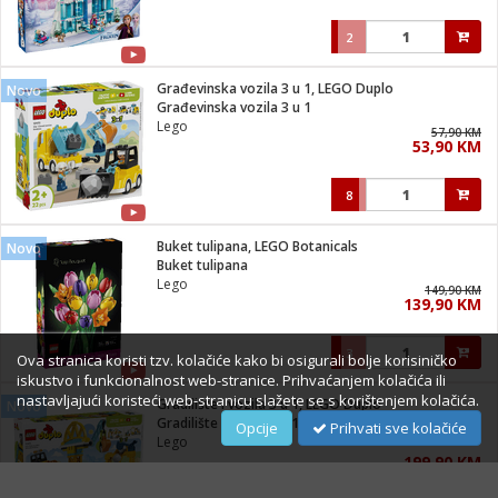
2
Građevinska vozila 3 u 1, LEGO Duplo
Novo
Građevinska vozila 3 u 1
Lego
57,90 KM
53,90 KM
8
Buket tulipana, LEGO Botanicals
Novo
Buket tulipana
Lego
149,90 KM
139,90 KM
3
Ova stranica koristi tzv. kolačiće kako bi osigurali bolje korisiničko
iskustvo i funkcionalnost web-stranice. Prihvaćanjem kolačića ili
nastavljajući koristeći web-stranicu slažete se s korištenjem kolačića.
Gradilište i vozila 3 u 1, LEGO Duplo
Novo
Gradilište i vozila 3 u 1
Opcije
Prihvati sve kolačiće
Lego
199,90 KM