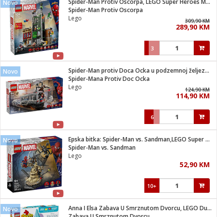
Spider-Man Protiv Oscorpa, LEGO Super Heroes Marvel
Novo
 Smartphone
čvrsto gorivo
Spider-Man Protiv Oscorpa
iPhone
je
Lego
309,90 KM
289,90 KM
a
pretvaraći
če
pis
ice/ostalo
3
i
dodaci
na metar
/čistače
i
hinjski pribor
Spider-Man protiv Doca Ocka u podzemnoj željeznici
Novo
Spider-Mana Protiv Doc Ocka
aći/pribor
Lego
124,90 KM
i
114,90 KM
mari i kutije
taći/pribor
6
je
Zabava
ika
/osigurači
Epska bitka: Spider-Man vs. Sandman,LEGO Super Heroes Marvel
Novo
Spider-Man vs. Sandman
Lego
 noževe
52,90 KM
a
e
Exterijer
witch
10+
itch 2
i/ Vitrine
Anna I Elsa Zabava U Smrznutom Dvorcu, LEGO Duplo
Novo
Zabava U Smrznutom Dvorcu