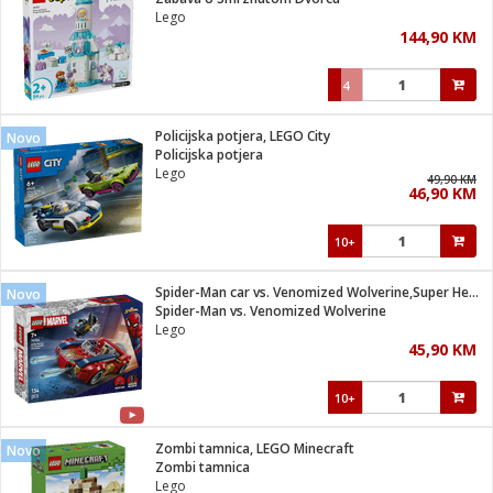
suđa
Lego
144,90 KM
e
4
i
ja
Policijska potjera, LEGO City
Novo
Policijska potjera
Lego
veša
49,90 KM
46,90 KM
plažu
 veša
eša/Sušilica
10+
/kamp tuš
bil
Spider-Man car vs. Venomized Wolverine,Super Heroes Marvel
Novo
Spider-Man vs. Venomized Wolverine
Lego
ga / Zdravlje
45,90 KM
10+
i za kosu
za brijanje
Zombi tamnica, LEGO Minecraft
Novo
Zombi tamnica
Lego