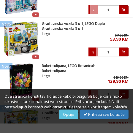
2
Građevinska vozila 3 u 1, LEGO Duplo
Novo
Građevinska vozila 3 u 1
Lego
57,90 KM
53,90 KM
8
Buket tulipana, LEGO Botanicals
Novo
Buket tulipana
Lego
149,90 KM
139,90 KM
3
Ova stranica koristi tzv. kolačiće kako bi osigurali bolje korisiničko
iskustvo i funkcionalnost web-stranice. Prihvaćanjem kolačića ili
nastavljajući koristeći web-stranicu slažete se s korištenjem kolačića.
Gradilište i vozila 3 u 1, LEGO Duplo
Novo
Gradilište i vozila 3 u 1
Opcije
Prihvati sve kolačiće
Lego
199,90 KM