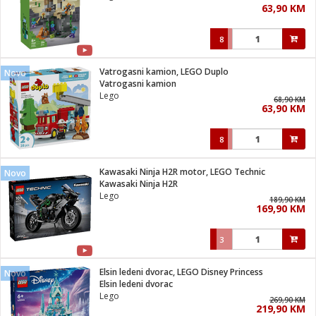
63,90 KM
i
8
Vatrogasni kamion, LEGO Duplo
Novo
Vatrogasni kamion
Lego
68,90 KM
63,90 KM
8
Kawasaki Ninja H2R motor, LEGO Technic
Novo
Kawasaki Ninja H2R
Lego
189,90 KM
169,90 KM
3
Elsin ledeni dvorac, LEGO Disney Princess
Novo
Elsin ledeni dvorac
Lego
269,90 KM
219,90 KM