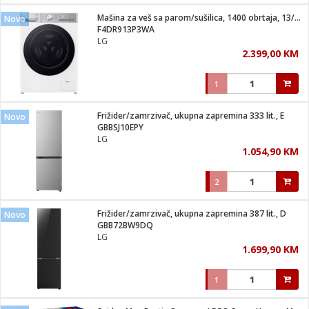
Mašina za veš sa parom/sušilica, 1400 obrtaja, 13/7 kg, D
Novo
 hrane
t
F4DR913P3WA
i
 dom
LG
lušalice
ji i oprema
2.399,00 KM
ki aparati
i
 stanice
1
A-100
ik
 pohrana
aciju
je
Frižider/zamrzivač, ukupna zapremina 333 lit., E
Novo
e
GBBSJ10EPY
glodare
e namjene
eđaje
 oprema
električne brave
LG
ije
odaci
1.054,90 KM
te
erije
etar
rtphone
i
2
je mesa
e
e
i program
Frižider/zamrzivač, ukupna zapremina 387 lit., D
hone
Novo
trošni materijal
i zraka
GBB72BW9DQ
anje
am
er
LG
prema
o kafu
let
ram
1.699,90 KM
l
oprema
spenzer
nderi
1
 Čistači
čnice
ene
sat
kupatilo