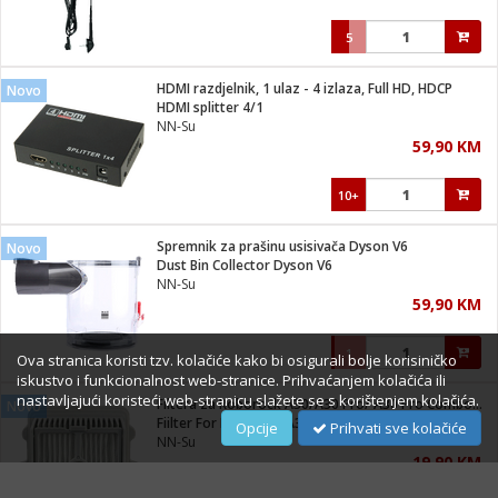
5
HDMI razdjelnik, 1 ulaz - 4 izlaza, Full HD, HDCP
Novo
HDMI splitter 4/1
NN-Su
59,90 KM
10+
Spremnik za prašinu usisivača Dyson V6
Novo
Dust Bin Collector Dyson V6
NN-Su
59,90 KM
1
Ova stranica koristi tzv. kolačiće kako bi osigurali bolje korisiničko
iskustvo i funkcionalnost web-stranice. Prihvaćanjem kolačića ili
nastavljajući koristeći web-stranicu slažete se s korištenjem kolačića.
Filtera za Roborock A30/A30 Pro/ A30 Pro Combo/ F25/F25 ACE
Novo
Fiilter For Roborock A30/F25
Opcije
Prihvati sve kolačiće
NN-Su
19,90 KM