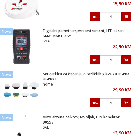
15,90 KM
i
10+
Digitalni pametni mjerni instrument, LED ekran
Novo
SMASMARTEASY
SMA
22,50 KM
10+
Set četkica za čišćenje, 8 različitih glava za HGPB8
Novo
HGPB8T
home
29,90 KM
10+
Auto antena za krov, M5 vijak, DIN konektor
Novo
90557
SAL
13,90 KM