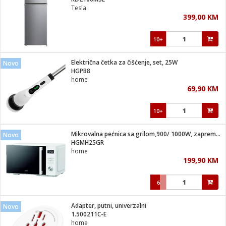
suđa
Tesla
399,00 KM
e
10+
i
ja
Električna četka za čišćenje, set, 25W
Novo
HGPB8
home
veša
69,90 KM
plažu
 veša
eša/Sušilica
10+
/kamp tuš
bil
Mikrovalna pećnica sa grilom,900/ 1000W, zapremina 25 lit.
Novo
HGMH25GR
home
ga / Zdravlje
199,90 KM
6
i za kosu
za brijanje
Adapter, putni, univerzalni
Novo
1.500211C-E
home