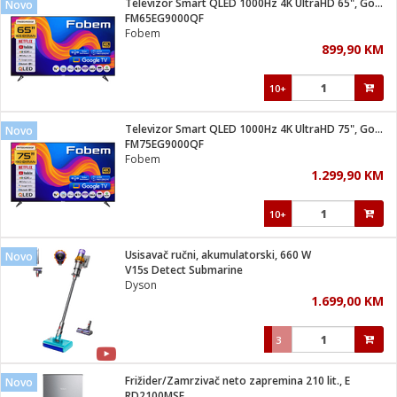
Televizor Smart QLED 1000Hz 4K UltraHD 65", Google TV
Novo
 Smartphone
čvrsto gorivo
FM65EG9000QF
iPhone
je
Fobem
899,90 KM
a
pretvaraći
če
pis
ice/ostalo
10+
i
dodaci
na metar
/čistače
i
hinjski pribor
Televizor Smart QLED 1000Hz 4K UltraHD 75", Google TV
Novo
FM75EG9000QF
aći/pribor
Fobem
i
1.299,90 KM
mari i kutije
taći/pribor
10+
je
Zabava
ika
/osigurači
Usisavač ručni, akumulatorski, 660 W
Novo
V15s Detect Submarine
Dyson
 noževe
1.699,00 KM
a
e
Exterijer
witch
3
itch 2
i/ Vitrine
Frižider/Zamrzivač neto zapremina 210 lit., E
Novo
RD2100MSE