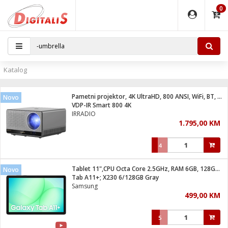
0
EĐAJI
PARATI
TI
IJA
i oprema
uređaji
ka
rane
i pribor
r - Analogija
Katalog
 BULLET
čni)
i
G9 / G4
- DOME
Pametni projektor, 4K UltraHD, 800 ANSI, WiFi, BT, Android
Novo
ževi
XVR
laptop
ijal
VDP-IR Smart 800 4K
lsku
tiljke
dzor
nari
IRRADIO
1.795,00 KM
a svjetla
r
deo
r - IP
je
essional
lati i pribor
4
ere
ači
x
a grla
čnici
Tablet 11",CPU Octa Core 2.5GHz, RAM 6GB, 128GB, 7040mAh
Novo
e
S2
jenje
Tab A11+; X230 6/128GB Gray
Samsung
 C
ribor
li
499,00 KM
ndroid
blet ...
a IP kamere
e
zor- IP
5
jeći