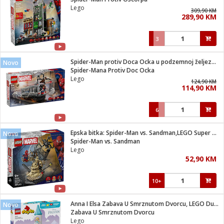
suđa
Lego
309,90 KM
289,90 KM
e
3
i
ja
Spider-Man protiv Doca Ocka u podzemnoj željeznici
Novo
Spider-Mana Protiv Doc Ocka
Lego
veša
124,90 KM
114,90 KM
plažu
 veša
eša/Sušilica
6
/kamp tuš
bil
Epska bitka: Spider-Man vs. Sandman,LEGO Super Heroes Marvel
Novo
Spider-Man vs. Sandman
Lego
ga / Zdravlje
52,90 KM
10+
i za kosu
za brijanje
Anna I Elsa Zabava U Smrznutom Dvorcu, LEGO Duplo
Novo
Zabava U Smrznutom Dvorcu
Lego