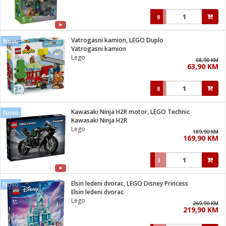
8
Vatrogasni kamion, LEGO Duplo
Novo
Vatrogasni kamion
Lego
68,90 KM
63,90 KM
8
Kawasaki Ninja H2R motor, LEGO Technic
Novo
Kawasaki Ninja H2R
Lego
189,90 KM
169,90 KM
3
Elsin ledeni dvorac, LEGO Disney Princess
Novo
Elsin ledeni dvorac
Lego
269,90 KM
219,90 KM