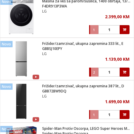
Mašina za veš sa parom/sušilica, 1400 obrtaja, 13/7 kg, D
Novo
 Smartphone
čvrsto gorivo
F4DR913P3WA
iPhone
je
LG
2.399,00 KM
a
pretvaraći
če
pis
ice/ostalo
1
i
dodaci
na metar
/čistače
i
hinjski pribor
Frižider/zamrzivač, ukupna zapremina 333 lit., E
Novo
GBBSJ10EPY
aći/pribor
LG
i
1.139,00 KM
mari i kutije
taći/pribor
2
je
Zabava
ika
/osigurači
Frižider/zamrzivač, ukupna zapremina 387 lit., D
Novo
GBB72BW9DQ
LG
 noževe
1.699,00 KM
a
e
Exterijer
witch
1
itch 2
i/ Vitrine
Spider-Man Protiv Oscorpa, LEGO Super Heroes Marvel
Novo
Spider-Man Protiv Oscorpa