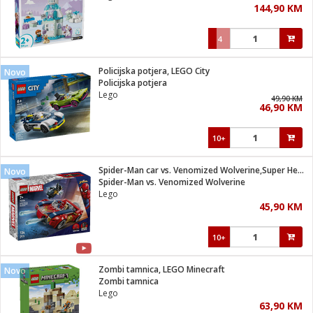
144,90 KM
i
4
Policijska potjera, LEGO City
Novo
Policijska potjera
Lego
49,90 KM
46,90 KM
10+
Spider-Man car vs. Venomized Wolverine,Super Heroes Marvel
Novo
Spider-Man vs. Venomized Wolverine
Lego
45,90 KM
10+
Zombi tamnica, LEGO Minecraft
Novo
Zombi tamnica
Lego
63,90 KM