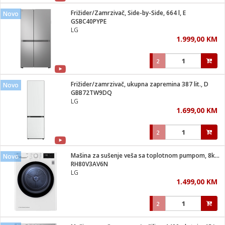
Frižider/Zamrzivač, Side-by-Side, 664 l, E
Novo
 hrane
t
GSBC40PYPE
i
 dom
LG
lušalice
ji i oprema
1.999,00 KM
ki aparati
i
 stanice
2
A-100
ik
 pohrana
aciju
je
Frižider/zamrzivač, ukupna zapremina 387 lit., D
Novo
e
GBB72TW9DQ
glodare
e namjene
eđaje
 oprema
električne brave
LG
ije
odaci
1.699,00 KM
te
erije
etar
rtphone
i
2
je mesa
e
e
i program
Mašina za sušenje veša sa toplotnom pumpom, 8kg, D
hone
Novo
trošni materijal
i zraka
RH80V3AV6N
anje
am
er
LG
prema
o kafu
let
ram
1.499,00 KM
l
oprema
spenzer
nderi
2
 Čistači
čnice
ene
sat
kupatilo