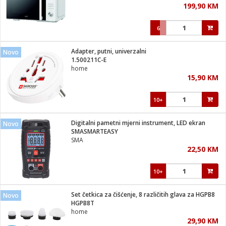
199,90 KM
i
6
Adapter, putni, univerzalni
Novo
1.500211C-E
home
15,90 KM
10+
Digitalni pametni mjerni instrument, LED ekran
Novo
SMASMARTEASY
SMA
22,50 KM
10+
Set četkica za čišćenje, 8 različitih glava za HGPB8
Novo
HGPB8T
home
29,90 KM