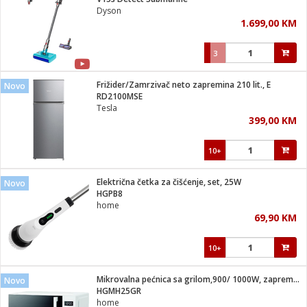
suđa
Dyson
1.699,00 KM
e
3
i
ja
Frižider/Zamrzivač neto zapremina 210 lit., E
Novo
RD2100MSE
Tesla
veša
399,00 KM
plažu
 veša
eša/Sušilica
10+
/kamp tuš
bil
Električna četka za čišćenje, set, 25W
Novo
HGPB8
home
ga / Zdravlje
69,90 KM
10+
i za kosu
za brijanje
Mikrovalna pećnica sa grilom,900/ 1000W, zapremina 25 lit.
Novo
HGMH25GR
home