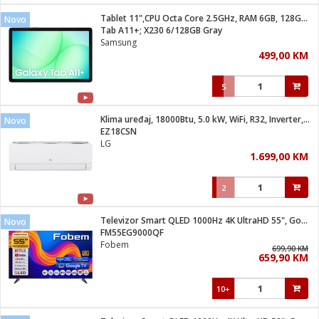
Tablet 11",CPU Octa Core 2.5GHz, RAM 6GB, 128GB, 7040mAh
Novo
 hrane
t
Tab A11+; X230 6/128GB Gray
i
 dom
Samsung
lušalice
ji i oprema
499,00 KM
ki aparati
i
 stanice
5
A-100
ik
 pohrana
aciju
je
Klima uređaj, 18000Btu, 5.0 kW, WiFi, R32, Inverter, A++/A+
Novo
e
EZ18CSN
glodare
e namjene
eđaje
 oprema
električne brave
LG
ije
odaci
1.699,00 KM
te
erije
etar
rtphone
i
2
je mesa
e
e
i program
Televizor Smart QLED 1000Hz 4K UltraHD 55", Google TV
hone
Novo
trošni materijal
i zraka
FM55EG9000QF
anje
am
er
Fobem
prema
699,90 KM
o kafu
let
ram
659,90 KM
l
oprema
spenzer
nderi
10+
 Čistači
čnice
ene
sat
kupatilo