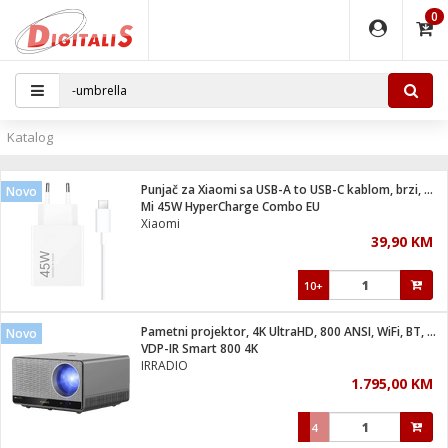
0
EĐAJI
PARATI
TI
IJA
i oprema
uređaji
ka
rane
i pribor
r - Analogija
Katalog
 BULLET
čni)
i
G9 / G4
- DOME
Punjač za Xiaomi sa USB-A to USB-C kablom, brzi, 45W
Novo
ževi
XVR
laptop
ijal
Mi 45W HyperCharge Combo EU
lsku
tiljke
dzor
nari
Xiaomi
39,90 KM
a svjetla
r
deo
r - IP
je
essional
lati i pribor
10+
ere
ači
x
a grla
čnici
Pametni projektor, 4K UltraHD, 800 ANSI, WiFi, BT, Android
Novo
e
S2
jenje
VDP-IR Smart 800 4K
IRRADIO
 C
ribor
li
1.795,00 KM
ndroid
blet ...
a IP kamere
e
zor- IP
4
jeći