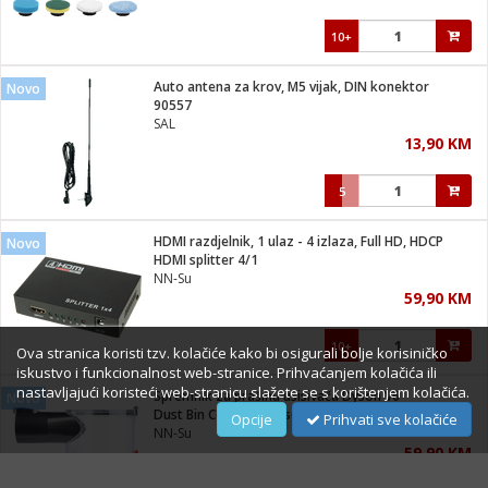
10+
Auto antena za krov, M5 vijak, DIN konektor
Novo
90557
SAL
13,90 KM
5
HDMI razdjelnik, 1 ulaz - 4 izlaza, Full HD, HDCP
Novo
HDMI splitter 4/1
NN-Su
59,90 KM
10+
Ova stranica koristi tzv. kolačiće kako bi osigurali bolje korisiničko
iskustvo i funkcionalnost web-stranice. Prihvaćanjem kolačića ili
nastavljajući koristeći web-stranicu slažete se s korištenjem kolačića.
Spremnik za prašinu usisivača Dyson V6
Novo
Dust Bin Collector Dyson V6
Opcije
Prihvati sve kolačiće
NN-Su
59,90 KM