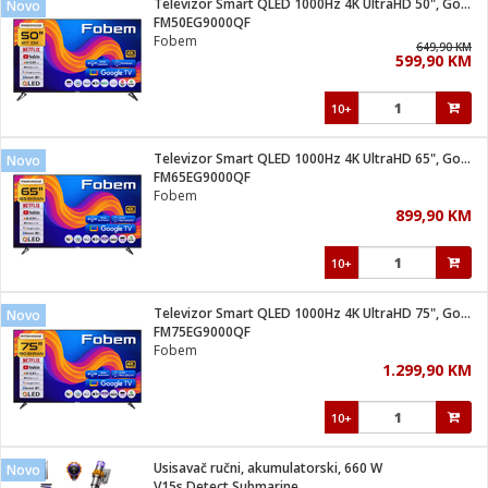
Televizor Smart QLED 1000Hz 4K UltraHD 50", Google TV
Novo
 Smartphone
čvrsto gorivo
FM50EG9000QF
iPhone
je
Fobem
649,90 KM
599,90 KM
a
pretvaraći
če
pis
ice/ostalo
10+
i
dodaci
na metar
/čistače
i
hinjski pribor
Televizor Smart QLED 1000Hz 4K UltraHD 65", Google TV
Novo
FM65EG9000QF
aći/pribor
Fobem
i
899,90 KM
mari i kutije
taći/pribor
10+
je
Zabava
ika
/osigurači
Televizor Smart QLED 1000Hz 4K UltraHD 75", Google TV
Novo
FM75EG9000QF
Fobem
 noževe
1.299,90 KM
a
e
Exterijer
witch
10+
itch 2
i/ Vitrine
Usisavač ručni, akumulatorski, 660 W
Novo
V15s Detect Submarine