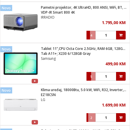
Pametni projektor, 4K UltraHD, 800 ANSI, WiFi, BT, Android
Novo
 hrane
t
VDP-IR Smart 800 4K
i
 dom
IRRADIO
lušalice
ji i oprema
1.795,00 KM
ki aparati
i
 stanice
4
A-100
ik
 pohrana
aciju
je
Tablet 11",CPU Octa Core 2.5GHz, RAM 6GB, 128GB, 7040mAh
Novo
e
Tab A11+; X230 6/128GB Gray
glodare
e namjene
eđaje
 oprema
električne brave
Samsung
ije
odaci
499,00 KM
te
erije
etar
rtphone
i
5
je mesa
e
e
i program
Klima uređaj, 18000Btu, 5.0 kW, WiFi, R32, Inverter, A++/A+
hone
Novo
trošni materijal
i zraka
EZ18CSN
anje
am
er
LG
prema
o kafu
let
ram
1.699,00 KM
l
oprema
spenzer
nderi
2
 Čistači
čnice
ene
sat
kupatilo