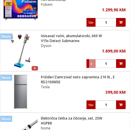
suđa
Fobem
1.299,90 KM
e
10+
i
ja
Usisavač ručni, akumulatorski, 660 W
Novo
V15s Detect Submarine
Dyson
veša
1.699,00 KM
plažu
 veša
eša/Sušilica
3
/kamp tuš
bil
Frižider/Zamrzivač neto zapremina 210 lit., E
Novo
RD2100MSE
Tesla
ga / Zdravlje
399,00 KM
10+
i za kosu
za brijanje
Električna četka za čišćenje, set, 25W
Novo
HGPB8
home