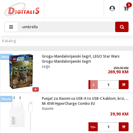
0
EĐAJI
PARATI
TI
IJA
i oprema
uređaji
ka
rane
i pribor
r - Analogija
Katalog
 BULLET
čni)
i
G9 / G4
- DOME
Grogu-Mandalorijanski šegrt, LEGO Star Wars
Novo
ževi
XVR
laptop
ijal
Grogu-Mandalorijanski šegrt
lsku
tiljke
dzor
nari
Lego
299,90 KM
269,90 KM
a svjetla
r
deo
r - IP
je
essional
lati i pribor
2
ere
ači
x
a grla
čnici
Punjač za Xiaomi sa USB-A to USB-C kablom, brzi, 45W
Novo
e
S2
jenje
Mi 45W HyperCharge Combo EU
Xiaomi
 C
ribor
li
39,90 KM
ndroid
blet ...
a IP kamere
e
zor- IP
10+
jeći