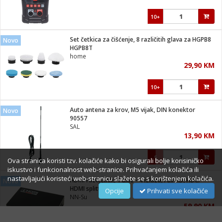
10+
Set četkica za čišćenje, 8 različitih glava za HGPB8
Novo
HGPB8T
home
29,90 KM
10+
Auto antena za krov, M5 vijak, DIN konektor
Novo
90557
SAL
13,90 KM
5
Ova stranica koristi tzv. kolačiće kako bi osigurali bolje korisiničko
iskustvo i funkcionalnost web-stranice. Prihvaćanjem kolačića ili
nastavljajući koristeći web-stranicu slažete se s korištenjem kolačića.
HDMI razdjelnik, 1 ulaz - 4 izlaza, Full HD, HDCP
Novo
HDMI splitter 4/1
Opcije
Prihvati sve kolačiće
NN-Su
59,90 KM