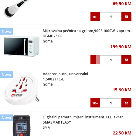
69,90 KM
i
10+
Mikrovalna pećnica sa grilom,900/ 1000W, zapremina 25 lit.
Novo
HGMH25GR
home
199,90 KM
6
Adapter, putni, univerzalni
Novo
1.500211C-E
home
15,90 KM
10+
Digitalni pametni mjerni instrument, LED ekran
Novo
SMASMARTEASY
SMA
22,50 KM