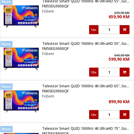
Televizor Smart QLED 1000Hz 4K UltraHD 55", Google TV
Novo
 Smartphone
čvrsto gorivo
FM55EG9000QF
iPhone
je
Fobem
699,90 KM
659,90 KM
a
pretvaraći
če
pis
ice/ostalo
10+
i
dodaci
na metar
/čistače
i
hinjski pribor
Televizor Smart QLED 1000Hz 4K UltraHD 50", Google TV
Novo
FM50EG9000QF
aći/pribor
Fobem
649,90 KM
i
599,90 KM
mari i kutije
taći/pribor
10+
je
Zabava
ika
/osigurači
Televizor Smart QLED 1000Hz 4K UltraHD 65", Google TV
Novo
FM65EG9000QF
Fobem
 noževe
899,90 KM
a
e
Exterijer
witch
10+
itch 2
i/ Vitrine
Televizor Smart QLED 1000Hz 4K UltraHD 75", Google TV
Novo
FM75EG9000QF