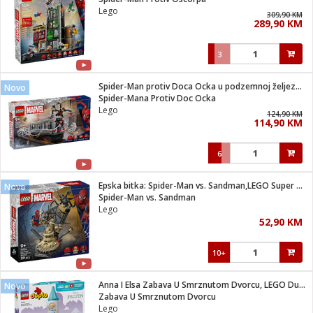
suđa
Lego
309,90 KM
289,90 KM
e
3
i
ja
Spider-Man protiv Doca Ocka u podzemnoj željeznici
Novo
Spider-Mana Protiv Doc Ocka
Lego
veša
124,90 KM
114,90 KM
plažu
 veša
eša/Sušilica
6
/kamp tuš
bil
Epska bitka: Spider-Man vs. Sandman,LEGO Super Heroes Marvel
Novo
Spider-Man vs. Sandman
Lego
ga / Zdravlje
52,90 KM
10+
i za kosu
za brijanje
Anna I Elsa Zabava U Smrznutom Dvorcu, LEGO Duplo
Novo
Zabava U Smrznutom Dvorcu
Lego