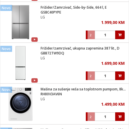
Frižider/Zamrzivač, Side-by-Side, 664 l, E
Novo
 hrane
t
GSBC40PYPE
i
 dom
LG
lušalice
ji i oprema
1.999,00 KM
ki aparati
i
 stanice
2
A-100
ik
 pohrana
aciju
je
Frižider/zamrzivač, ukupna zapremina 387 lit., D
Novo
e
GBB72TW9DQ
glodare
e namjene
eđaje
 oprema
električne brave
LG
ije
odaci
1.699,00 KM
te
erije
etar
rtphone
i
2
je mesa
e
e
i program
Mašina za sušenje veša sa toplotnom pumpom, 8kg, D
hone
Novo
trošni materijal
i zraka
RH80V3AV6N
anje
am
er
LG
prema
o kafu
let
ram
1.499,00 KM
l
oprema
spenzer
nderi
2
 Čistači
čnice
ene
sat
kupatilo