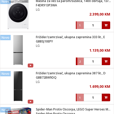
Mašina za veš sa parom/sušilica, 1400 obrtaja, 13/7 kg, D
Novo
 Smartphone
čvrsto gorivo
F4DR913P3WA
iPhone
je
LG
2.399,00 KM
a
pretvaraći
če
pis
ice/ostalo
1
i
dodaci
na metar
/čistače
i
hinjski pribor
Frižider/zamrzivač, ukupna zapremina 333 lit., E
Novo
GBBSJ10EPY
aći/pribor
LG
i
1.139,00 KM
mari i kutije
taći/pribor
2
je
Zabava
ika
/osigurači
Frižider/zamrzivač, ukupna zapremina 387 lit., D
Novo
GBB72BW9DQ
LG
 noževe
1.699,00 KM
a
e
Exterijer
witch
1
itch 2
i/ Vitrine
Spider-Man Protiv Oscorpa, LEGO Super Heroes Marvel
Novo
Spider-Man Protiv Oscorpa