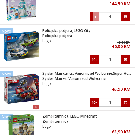
144,90 KM
i
4
Policijska potjera, LEGO City
Novo
Policijska potjera
Lego
49,90 KM
46,90 KM
10+
Spider-Man car vs. Venomized Wolverine,Super Heroes Marvel
Novo
Spider-Man vs. Venomized Wolverine
Lego
45,90 KM
10+
Zombi tamnica, LEGO Minecraft
Novo
Zombi tamnica
Lego
63,90 KM