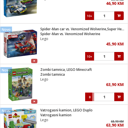
46,90 KM
i
10+
Spider-Man car vs. Venomized Wolverine,Super Heroes Marvel
Novo
Spider-Man vs. Venomized Wolverine
Lego
45,90 KM
10+
Zombi tamnica, LEGO Minecraft
Novo
Zombi tamnica
Lego
63,90 KM
8
Vatrogasni kamion, LEGO Duplo
Novo
Vatrogasni kamion
Lego
68,90 KM
63,90 KM