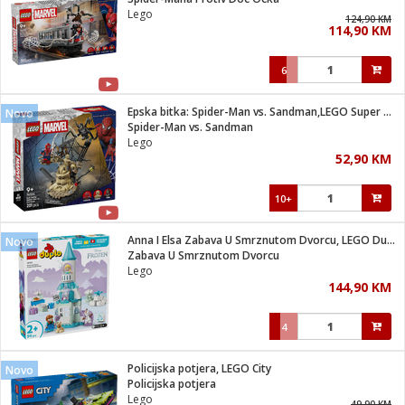
suđa
Lego
124,90 KM
114,90 KM
e
6
i
ja
Epska bitka: Spider-Man vs. Sandman,LEGO Super Heroes Marvel
Novo
Spider-Man vs. Sandman
Lego
veša
52,90 KM
plažu
 veša
eša/Sušilica
10+
/kamp tuš
bil
Anna I Elsa Zabava U Smrznutom Dvorcu, LEGO Duplo
Novo
Zabava U Smrznutom Dvorcu
Lego
ga / Zdravlje
144,90 KM
4
i za kosu
za brijanje
Policijska potjera, LEGO City
Novo
Policijska potjera
Lego
49,90 KM