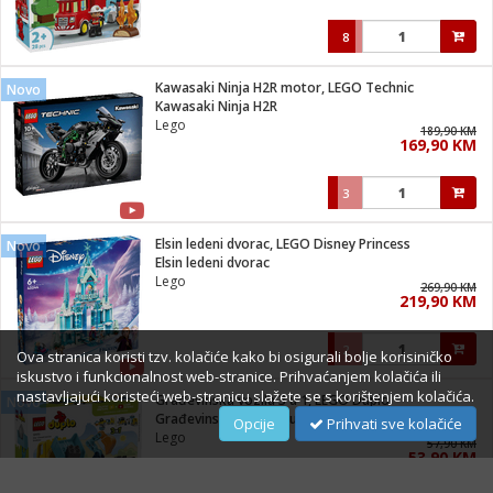
8
Kawasaki Ninja H2R motor, LEGO Technic
Novo
Kawasaki Ninja H2R
Lego
189,90 KM
169,90 KM
3
Elsin ledeni dvorac, LEGO Disney Princess
Novo
Elsin ledeni dvorac
Lego
269,90 KM
219,90 KM
2
Ova stranica koristi tzv. kolačiće kako bi osigurali bolje korisiničko
iskustvo i funkcionalnost web-stranice. Prihvaćanjem kolačića ili
nastavljajući koristeći web-stranicu slažete se s korištenjem kolačića.
Građevinska vozila 3 u 1, LEGO Duplo
Novo
Građevinska vozila 3 u 1
Opcije
Prihvati sve kolačiće
Lego
57,90 KM
53,90 KM