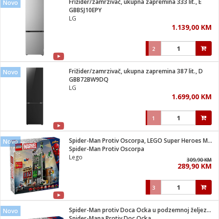
Frižider/zamrzivač, ukupna zapremina 333 lit., E
Novo
 Smartphone
čvrsto gorivo
GBBSJ10EPY
iPhone
je
LG
1.139,00 KM
a
pretvaraći
če
pis
ice/ostalo
2
i
dodaci
na metar
/čistače
i
hinjski pribor
Frižider/zamrzivač, ukupna zapremina 387 lit., D
Novo
GBB72BW9DQ
aći/pribor
LG
i
1.699,00 KM
mari i kutije
taći/pribor
1
je
Zabava
ika
/osigurači
Spider-Man Protiv Oscorpa, LEGO Super Heroes Marvel
Novo
Spider-Man Protiv Oscorpa
Lego
 noževe
309,90 KM
289,90 KM
a
e
Exterijer
witch
3
itch 2
i/ Vitrine
Spider-Man protiv Doca Ocka u podzemnoj željeznici
Novo
Spider-Mana Protiv Doc Ocka