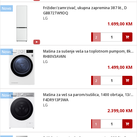
Frižider/zamrzivač, ukupna zapremina 387 lit., D
Novo
 hrane
t
GBB72TW9DQ
i
 dom
LG
lušalice
ji i oprema
1.699,00 KM
ki aparati
i
 stanice
2
A-100
ik
 pohrana
aciju
je
Mašina za sušenje veša sa toplotnom pumpom, 8kg, D
Novo
e
RH80V3AV6N
glodare
e namjene
eđaje
 oprema
električne brave
LG
ije
odaci
1.499,00 KM
te
erije
etar
rtphone
i
2
je mesa
e
e
i program
Mašina za veš sa parom/sušilica, 1400 obrtaja, 13/7 kg, D
hone
Novo
trošni materijal
i zraka
F4DR913P3WA
anje
am
er
LG
prema
o kafu
let
ram
2.399,00 KM
l
oprema
spenzer
nderi
1
 Čistači
čnice
ene
sat
kupatilo