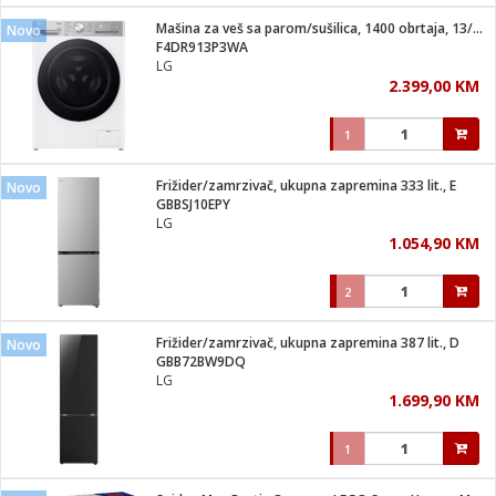
Mašina za veš sa parom/sušilica, 1400 obrtaja, 13/7 kg, D
Novo
 hrane
t
F4DR913P3WA
i
 dom
LG
lušalice
ji i oprema
2.399,00 KM
ki aparati
i
 stanice
1
A-100
ik
 pohrana
aciju
je
Frižider/zamrzivač, ukupna zapremina 333 lit., E
Novo
e
GBBSJ10EPY
glodare
e namjene
eđaje
 oprema
električne brave
LG
ije
odaci
1.054,90 KM
te
erije
etar
rtphone
i
2
je mesa
e
e
i program
Frižider/zamrzivač, ukupna zapremina 387 lit., D
hone
Novo
trošni materijal
i zraka
GBB72BW9DQ
anje
am
er
LG
prema
o kafu
let
ram
1.699,90 KM
l
oprema
spenzer
nderi
1
 Čistači
čnice
ene
sat
kupatilo