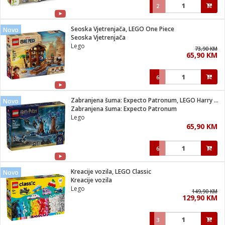
2
Seoska Vjetrenjača, LEGO One Piece
Novo
Seoska Vjetrenjača
Lego
73,90 KM
65,90 KM
6
Zabranjena šuma: Expecto Patronum, LEGO Harry Potter
Novo
Zabranjena šuma: Expecto Patronum
Lego
65,90 KM
6
Kreacije vozila, LEGO Classic
Novo
Kreacije vozila
Lego
149,90 KM
129,90 KM
3