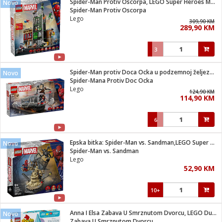
Spider-Man Protiv Oscorpa, LEGO Super Heroes Marvel
Novo
 Smartphone
čvrsto gorivo
Spider-Man Protiv Oscorpa
iPhone
je
Lego
309,90 KM
289,90 KM
a
pretvaraći
če
pis
ice/ostalo
3
i
dodaci
na metar
/čistače
i
hinjski pribor
Spider-Man protiv Doca Ocka u podzemnoj željeznici
Novo
Spider-Mana Protiv Doc Ocka
aći/pribor
Lego
124,90 KM
i
114,90 KM
mari i kutije
taći/pribor
6
je
Zabava
ika
/osigurači
Epska bitka: Spider-Man vs. Sandman,LEGO Super Heroes Marvel
Novo
Spider-Man vs. Sandman
Lego
 noževe
52,90 KM
a
e
Exterijer
witch
10+
itch 2
i/ Vitrine
Anna I Elsa Zabava U Smrznutom Dvorcu, LEGO Duplo
Novo
Zabava U Smrznutom Dvorcu