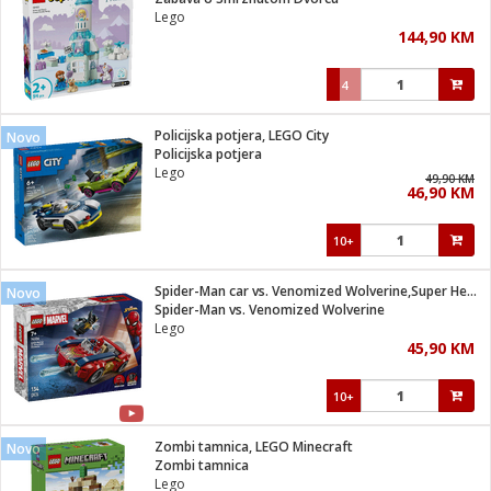
suđa
Lego
144,90 KM
e
4
i
ja
Policijska potjera, LEGO City
Novo
Policijska potjera
Lego
veša
49,90 KM
46,90 KM
plažu
 veša
eša/Sušilica
10+
/kamp tuš
bil
Spider-Man car vs. Venomized Wolverine,Super Heroes Marvel
Novo
Spider-Man vs. Venomized Wolverine
Lego
ga / Zdravlje
45,90 KM
10+
i za kosu
za brijanje
Zombi tamnica, LEGO Minecraft
Novo
Zombi tamnica
Lego