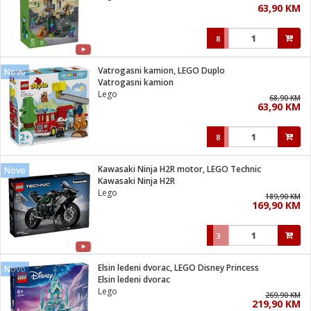
63,90 KM
i
8
Vatrogasni kamion, LEGO Duplo
Novo
Vatrogasni kamion
Lego
68,90 KM
63,90 KM
8
Kawasaki Ninja H2R motor, LEGO Technic
Novo
Kawasaki Ninja H2R
Lego
189,90 KM
169,90 KM
3
Elsin ledeni dvorac, LEGO Disney Princess
Novo
Elsin ledeni dvorac
Lego
269,90 KM
219,90 KM