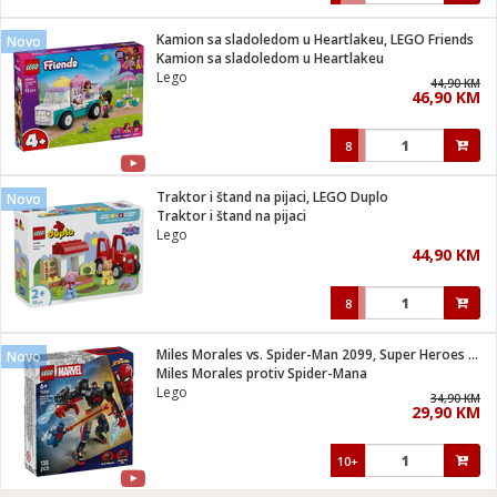
Kamion sa sladoledom u Heartlakeu, LEGO Friends
Novo
Kamion sa sladoledom u Heartlakeu
Lego
44,90 KM
46,90 KM
8
Traktor i štand na pijaci, LEGO Duplo
Novo
Traktor i štand na pijaci
Lego
44,90 KM
8
Miles Morales vs. Spider-Man 2099, Super Heroes Marvel
Novo
Miles Morales protiv Spider-Mana
Lego
34,90 KM
29,90 KM
10+