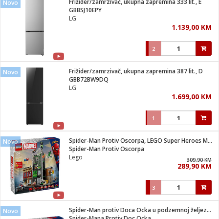
Frižider/zamrzivač, ukupna zapremina 333 lit., E
Novo
 Smartphone
čvrsto gorivo
GBBSJ10EPY
iPhone
je
LG
1.139,00 KM
a
pretvaraći
če
pis
ice/ostalo
2
i
dodaci
na metar
/čistače
i
hinjski pribor
Frižider/zamrzivač, ukupna zapremina 387 lit., D
Novo
GBB72BW9DQ
aći/pribor
LG
i
1.699,00 KM
mari i kutije
taći/pribor
1
je
Zabava
ika
/osigurači
Spider-Man Protiv Oscorpa, LEGO Super Heroes Marvel
Novo
Spider-Man Protiv Oscorpa
Lego
 noževe
309,90 KM
289,90 KM
a
e
Exterijer
witch
3
itch 2
i/ Vitrine
Spider-Man protiv Doca Ocka u podzemnoj željeznici
Novo
Spider-Mana Protiv Doc Ocka