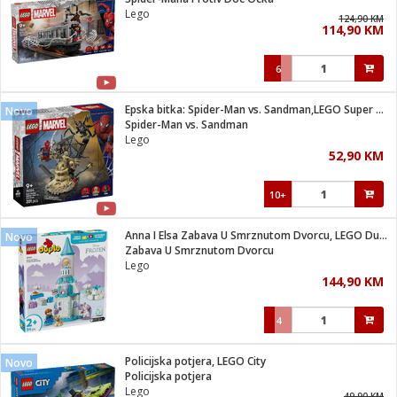
suđa
Lego
124,90 KM
114,90 KM
e
6
i
ja
Epska bitka: Spider-Man vs. Sandman,LEGO Super Heroes Marvel
Novo
Spider-Man vs. Sandman
Lego
veša
52,90 KM
plažu
 veša
eša/Sušilica
10+
/kamp tuš
bil
Anna I Elsa Zabava U Smrznutom Dvorcu, LEGO Duplo
Novo
Zabava U Smrznutom Dvorcu
Lego
ga / Zdravlje
144,90 KM
4
i za kosu
za brijanje
Policijska potjera, LEGO City
Novo
Policijska potjera
Lego
49,90 KM