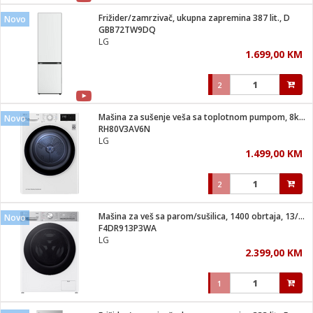
Frižider/zamrzivač, ukupna zapremina 387 lit., D
Novo
 hrane
t
GBB72TW9DQ
i
 dom
LG
lušalice
ji i oprema
1.699,00 KM
ki aparati
i
 stanice
2
A-100
ik
 pohrana
aciju
je
Mašina za sušenje veša sa toplotnom pumpom, 8kg, D
Novo
e
RH80V3AV6N
glodare
e namjene
eđaje
 oprema
električne brave
LG
ije
odaci
1.499,00 KM
te
erije
etar
rtphone
i
2
je mesa
e
e
i program
Mašina za veš sa parom/sušilica, 1400 obrtaja, 13/7 kg, D
hone
Novo
trošni materijal
i zraka
F4DR913P3WA
anje
am
er
LG
prema
o kafu
let
ram
2.399,00 KM
l
oprema
spenzer
nderi
1
 Čistači
čnice
ene
sat
kupatilo