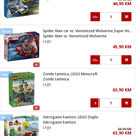
46,90 KM
i
10+
Spider-Man car vs. Venomized Wolverine,Super Heroes Marvel
Novo
Spider-Man vs. Venomized Wolverine
Lego
45,90 KM
10+
Zombi tamnica, LEGO Minecraft
Novo
Zombi tamnica
Lego
63,90 KM
8
Vatrogasni kamion, LEGO Duplo
Novo
Vatrogasni kamion
Lego
68,90 KM
63,90 KM