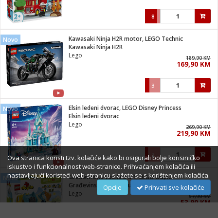
8
Kawasaki Ninja H2R motor, LEGO Technic
Novo
Kawasaki Ninja H2R
Lego
189,90 KM
169,90 KM
3
Elsin ledeni dvorac, LEGO Disney Princess
Novo
Elsin ledeni dvorac
Lego
269,90 KM
219,90 KM
2
Ova stranica koristi tzv. kolačiće kako bi osigurali bolje korisiničko
iskustvo i funkcionalnost web-stranice. Prihvaćanjem kolačića ili
nastavljajući koristeći web-stranicu slažete se s korištenjem kolačića.
Građevinska vozila 3 u 1, LEGO Duplo
Novo
Građevinska vozila 3 u 1
Opcije
Prihvati sve kolačiće
Lego
57,90 KM
53,90 KM