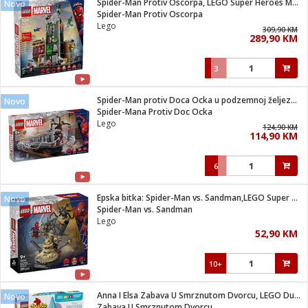
Spider-Man Protiv Oscorpa, LEGO Super Heroes Marvel
Novo
 Smartphone
čvrsto gorivo
Spider-Man Protiv Oscorpa
iPhone
je
Lego
309,90 KM
289,90 KM
a
pretvaraći
če
pis
ice/ostalo
3
i
dodaci
na metar
/čistače
i
hinjski pribor
Spider-Man protiv Doca Ocka u podzemnoj željeznici
Novo
Spider-Mana Protiv Doc Ocka
aći/pribor
Lego
124,90 KM
i
114,90 KM
mari i kutije
taći/pribor
6
je
Zabava
ika
/osigurači
Epska bitka: Spider-Man vs. Sandman,LEGO Super Heroes Marvel
Novo
Spider-Man vs. Sandman
Lego
 noževe
52,90 KM
a
e
Exterijer
witch
10+
itch 2
i/ Vitrine
Anna I Elsa Zabava U Smrznutom Dvorcu, LEGO Duplo
Novo
Zabava U Smrznutom Dvorcu