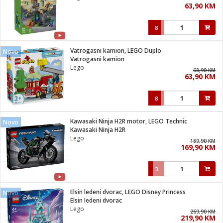
63,90 KM
i
8
Vatrogasni kamion, LEGO Duplo
Novo
Vatrogasni kamion
Lego
68,90 KM
63,90 KM
8
Kawasaki Ninja H2R motor, LEGO Technic
Novo
Kawasaki Ninja H2R
Lego
189,90 KM
169,90 KM
3
Elsin ledeni dvorac, LEGO Disney Princess
Novo
Elsin ledeni dvorac
Lego
269,90 KM
219,90 KM