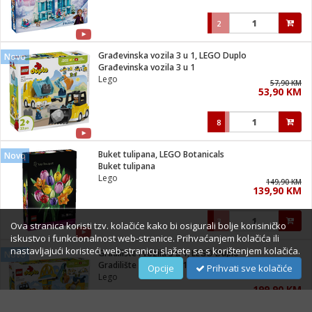
2
Građevinska vozila 3 u 1, LEGO Duplo
Novo
Građevinska vozila 3 u 1
Lego
57,90 KM
53,90 KM
8
Buket tulipana, LEGO Botanicals
Novo
Buket tulipana
Lego
149,90 KM
139,90 KM
3
Ova stranica koristi tzv. kolačiće kako bi osigurali bolje korisiničko
iskustvo i funkcionalnost web-stranice. Prihvaćanjem kolačića ili
nastavljajući koristeći web-stranicu slažete se s korištenjem kolačića.
Gradilište i vozila 3 u 1, LEGO Duplo
Novo
Gradilište i vozila 3 u 1
Opcije
Prihvati sve kolačiće
Lego
199,90 KM