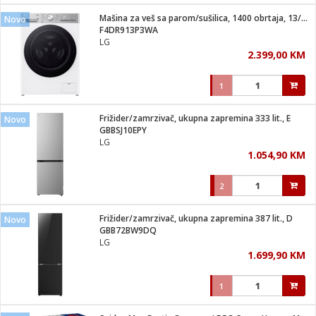
Mašina za veš sa parom/sušilica, 1400 obrtaja, 13/7 kg, D
Novo
 hrane
t
F4DR913P3WA
i
 dom
LG
lušalice
ji i oprema
2.399,00 KM
ki aparati
i
 stanice
1
A-100
ik
 pohrana
aciju
je
Frižider/zamrzivač, ukupna zapremina 333 lit., E
Novo
e
GBBSJ10EPY
glodare
e namjene
eđaje
 oprema
električne brave
LG
ije
odaci
1.054,90 KM
te
erije
etar
rtphone
i
2
je mesa
e
e
i program
Frižider/zamrzivač, ukupna zapremina 387 lit., D
hone
Novo
trošni materijal
i zraka
GBB72BW9DQ
anje
am
er
LG
prema
o kafu
let
ram
1.699,90 KM
l
oprema
spenzer
nderi
1
 Čistači
čnice
ene
sat
kupatilo