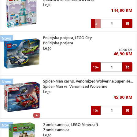
suđa
Lego
144,90 KM
e
4
i
ja
Policijska potjera, LEGO City
Novo
Policijska potjera
Lego
veša
49,90 KM
46,90 KM
plažu
 veša
eša/Sušilica
10+
/kamp tuš
bil
Spider-Man car vs. Venomized Wolverine,Super Heroes Marvel
Novo
Spider-Man vs. Venomized Wolverine
Lego
ga / Zdravlje
45,90 KM
10+
i za kosu
za brijanje
Zombi tamnica, LEGO Minecraft
Novo
Zombi tamnica
Lego