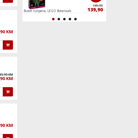
649,90
149,90
599,90
139,90
HD
Buket tulipana, LEGO Botanicals
Spider-Man protiv D
željeznici
,90 KM
49,90 KM
,90 KM
,90 KM