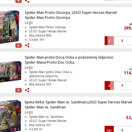
odmrzavanjem
Smart Inverter kompresor za tihi i
ekonomičan rad
Spider-Man Protiv Oscorpa, LEGO Super Heroes Marvel
FRESHBalancer™ i FRESHConverter™
Spider-Man Protiv Oscorpa
za optimalno čuvanje
Lego
Televizor Smart LED A6S UHD 4K 50"
3
Spider-Man Protiv Oscorpa
289
LEGO Super Heroes Marvel
Broj kockica 808
Uzrast 10+
3
Aparat za uklanjanje dlačica, Lumea IPL 
Spider-Man protiv Doca Ocka u podzemnoj željeznici
Series
Spider-Mana Protiv Doc Ocka
Lego
1
Spider-Man protiv Doca Ocka u
114
podzemnoj željeznici
LEGO Super Heroes Marvel
Televizor Smart QLED 4K UltraHD 75", G
Broj kockica 393
6
TV
Uzrast 9+
Epska bitka: Spider-Man vs. Sandman,LEGO Super Heroes Marve
Spider-Man vs. Sandman
Lego
Televizor Smart QLED 1000Hz 4K Ultra
Spider-Man vs. Sandman
55", Google TV
52
LEGO Super Heroes Marvel
Broj kockica 201
Uzrast 9+
10+