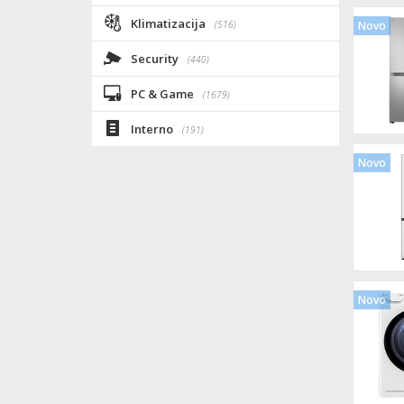
Klimatizacija
(516)
Novo
Security
(440)
PC & Game
(1679)
Interno
(191)
Novo
Novo