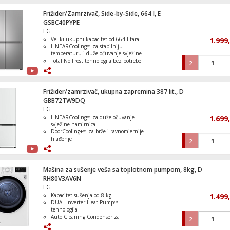
alergena i higijenski čist veš
Wi-Fi upravljanje putem mobilne
Frižider/Zamrzivač, Side-by-Side, 664 l, E
Usisavač sa vrećicom
aplikacije
GSBC40PYPE
LG
Veliki ukupni kapacitet od 664 litara
1.999
LINEARCooling™ za stabilniju
temperaturu i duže očuvanje svježine
Total No Frost tehnologija bez potrebe
2
Ugradbena pećnica, zapremina 77 lit., A+
za ručnim odmrzavanjem
Smart Inverter kompresor za tih i
učinkovit rad
Multi Air Flow i Express Cool/Express
Frižider/zamrzivač, ukupna zapremina 387 lit., D
Freeze funkcije
GBB72TW9DQ
LG
LINEARCooling™ za duže očuvanje
1.699
Usisavač sa posudom, HEPA filter, 2000W
svježine namirnica
DoorCooling+™ za brže i ravnomjernije
hlađenje
2
Total No Frost bez potrebe za
odmrzavanjem
Smart Inverter kompresor za tihi i
ekonomičan rad
Mašina za sušenje veša sa toplotnom pumpom, 8kg, D
FRESHBalancer™ i FRESHConverter™
RH80V3AV6N
za optimalno čuvanje
LG
Kapacitet sušenja od 8 kg
1.499
DUAL Inverter Heat Pump™
Epska bitka: Spider-Man vs. Sandman,L
tehnologija
Super Heroes Marvel
Auto Cleaning Condenser za
2
automatsko čišćenje kondenzatora