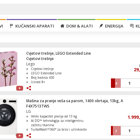
VI
KUĆANSKI APARATI
DOM & ALATI
ENERGIJA
KL
Cvjetovi trešnje, LEGO Extended Line
Cvjetovi trešnje
Lego
Cvjetovi trešnje
29
LEGO Extended Line
Broj kockica 430
Uzrast 8+
4
Mašina za veš, 1200 obrtaja, 7kg veša, E
Mašina za pranje veša sa parom, 1400 obrtaja, 13kg, A
F4X7513TWS
LG
Veliki kapacitet pranja od 13 kg
1.999
Usisavač sa posudom, vodena filtracija, 8
AI DD™ tehnologija za inteligentnu
GFORCEAQUA
zaštitu tkanina
TurboWash™360° za brzo i učinkovito
2
pranje
Steam™ funkcija za uklanjanje