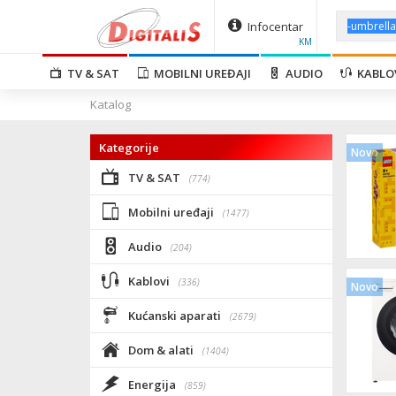
Infocentar
KM
TV & SAT
MOBILNI UREĐAJI
AUDIO
KABLO
Katalog
Kategorije
Novo
TV & SAT
(774)
Mobilni uređaji
(1477)
Audio
(204)
Kablovi
(336)
Novo
Kućanski aparati
(2679)
Dom & alati
(1404)
Energija
(859)