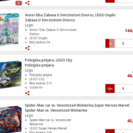
Televizor Smart QLED 1000Hz 4K Ultra
Anna I Elsa Zabava U Smrznutom Dvorcu, LEGO Duplo
50", Google TV
Zabava U Smrznutom Dvorcu
Lego
Anna I Elsa Zabava U Smrznutom
144
Dvorcu
LEGO Duplo
Broj kockica 54
4
Uzrast 2+
Policijska potjera, LEGO City
Policijska potjera
Lego
Policijska potjera
46
LEGO City
Broj kockica 213
Uzrast 6+
10+
Spider-Man car vs. Venomized Wolverine,Super Heroes Marvel
Spider-Man vs. Venomized Wolverine
Lego
Spider-Man car vs. Venomized
45
Wolverine
LEGO Super Heroes Marvel
Broj kockica 134