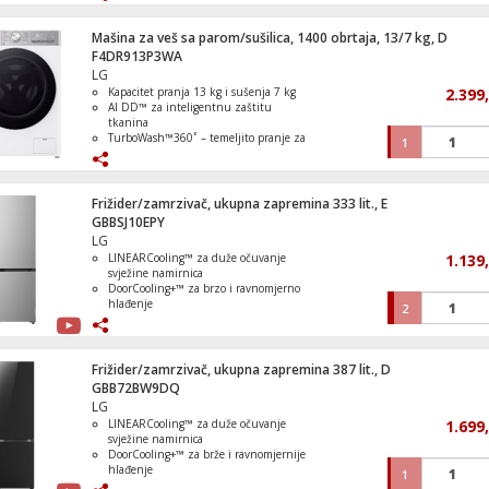
ThinQ™ i Smart Pairing za pametno
upravljanje
Automatski odabir programa
Mašina za veš sa parom/sušilica, 1400 obrtaja, 13/7 kg, D
F4DR913P3WA
Građevinska vozila 3 u 1, LEGO Duplo
LG
Kapacitet pranja 13 kg i sušenja 7 kg
2.399
AI DD™ za inteligentnu zaštitu
tkanina
TurboWash™360˚ – temeljito pranje za
1
39 minuta
Steam™ tehnologija koja uklanja do
Anna I Elsa Zabava U Smrznutom Dvorcu
99,9% alergena
LEGO Duplo
ezDispense™ automatsko doziranje
Frižider/zamrzivač, ukupna zapremina 333 lit., E
deterdženta i omekšivača
GBBSJ10EPY
LG
LINEARCooling™ za duže očuvanje
1.139
svježine namirnica
Kutija sa prozirnim kockicama, LEGO Clas
DoorCooling+™ za brzo i ravnomjerno
hlađenje
2
Total No Frost bez potrebe za
odmrzavanjem
Smart Inverter kompresor za tih i
ekonomičan rad
Frižider/zamrzivač, ukupna zapremina 387 lit., D
ThinQ™ Wi-Fi upravljanje i Smart
GBB72BW9DQ
Kreacije vozila, LEGO Classic
Diagnosis™
LG
LINEARCooling™ za duže očuvanje
1.699
svježine namirnica
DoorCooling+™ za brže i ravnomjernije
hlađenje
1
Total No Frost bez potrebe za