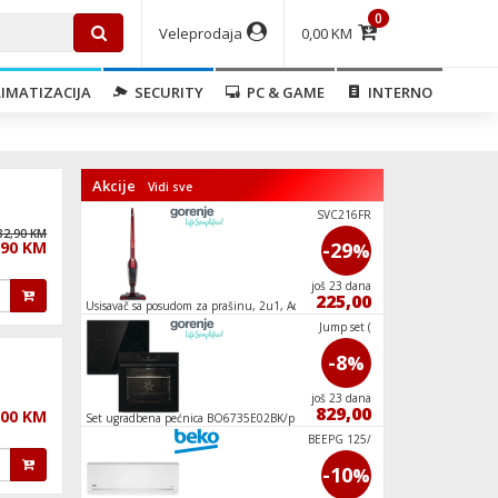
0
Veleprodaja
0,00 KM
IMATIZACIJA
SECURITY
PC & GAME
INTERNO
Akcije
Vidi sve
BTW B7220P
SVC216FR
32,90 KM
,90 KM
-6
-29
%
%
još 23 dana
još 23 dana
699,00
225,00
Usisavač sa posudom za prašinu, 2u1, Accu
Usisavač sa vrećico
VCEB01GAWW
Jump set (
-7
-8
%
%
još 23 dana
još 23 dana
269,00
829,00
,00 KM
00 W,
Set ugradbena pećnica BO6735E02BK/ploča
Frižider/Zamrzivač,
ECT641BSC
No Frost Plus, E
VC1411CXW
BEEPG 125/
-21
-10
%
%