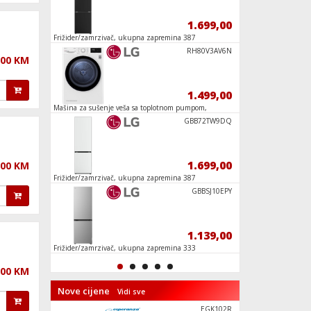
53,90
1.699,00
Frižider/zamrzivač, ukupna zapremina 387
Frižider/Zamrzivač, S
lit., D
Zabava U S
RH80V3AV6N
,00 KM
144,90
1.499,00
,
Mašina za sušenje veša sa toplotnom pumpom,
Buket tulipana, LEG
8kg, D
Kutija sa
GBB72TW9DQ
47,90
1.699,00
,00 KM
sic
Frižider/zamrzivač, ukupna zapremina 387
Kamion sa sladoledo
lit., D
Friends
Kreacije v
GBBSJ10EPY
129,90
1.139,00
Frižider/zamrzivač, ukupna zapremina 333
Elsin ledeni dvorac,
lit., E
,00 KM
Nove cijene
Vidi sve
50A6S
EGK102R