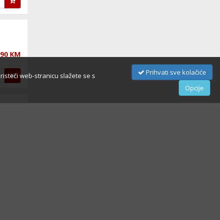
,90 KM
Prihvati sve kolačiće
oristeći web-stranicu slažete se s
Opcije
68,90 KM
,90 KM
89,90 KM
,90 KM