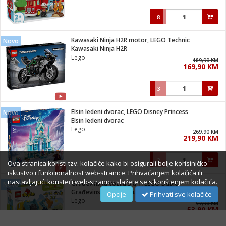
8
Kawasaki Ninja H2R motor, LEGO Technic
Novo
Kawasaki Ninja H2R
Lego
189,90 KM
169,90 KM
3
Elsin ledeni dvorac, LEGO Disney Princess
Novo
Elsin ledeni dvorac
Lego
269,90 KM
219,90 KM
2
Ova stranica koristi tzv. kolačiće kako bi osigurali bolje korisiničko
iskustvo i funkcionalnost web-stranice. Prihvaćanjem kolačića ili
nastavljajući koristeći web-stranicu slažete se s korištenjem kolačića.
Građevinska vozila 3 u 1, LEGO Duplo
Novo
Građevinska vozila 3 u 1
Opcije
Prihvati sve kolačiće
Lego
57,90 KM
53,90 KM