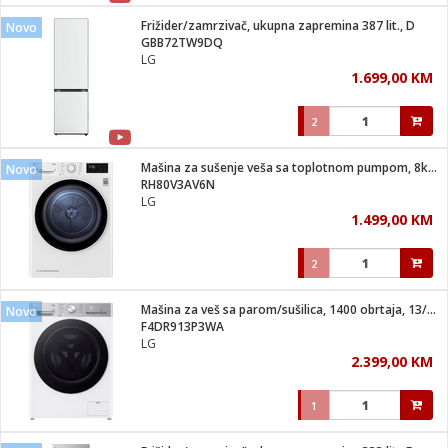
Frižider/zamrzivač, ukupna zapremina 387 lit., D
Novo
 hrane
t
GBB72TW9DQ
i
 dom
LG
lušalice
ji i oprema
1.699,00 KM
ki aparati
i
 stanice
2
A-100
ik
 pohrana
aciju
je
Mašina za sušenje veša sa toplotnom pumpom, 8kg, D
Novo
e
RH80V3AV6N
glodare
e namjene
eđaje
 oprema
električne brave
LG
ije
odaci
1.499,00 KM
te
erije
etar
rtphone
i
2
je mesa
e
e
i program
Mašina za veš sa parom/sušilica, 1400 obrtaja, 13/7 kg, D
hone
Novo
trošni materijal
i zraka
F4DR913P3WA
anje
am
er
LG
prema
o kafu
let
ram
2.399,00 KM
l
oprema
spenzer
nderi
1
 Čistači
čnice
ene
sat
kupatilo