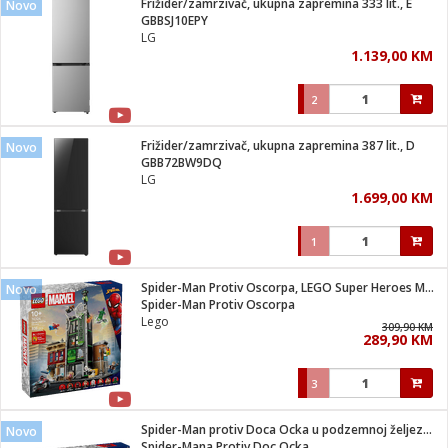
Frižider/zamrzivač, ukupna zapremina 333 lit., E
Novo
 Smartphone
čvrsto gorivo
GBBSJ10EPY
iPhone
je
LG
1.139,00 KM
a
pretvaraći
če
pis
ice/ostalo
2
i
dodaci
na metar
/čistače
i
hinjski pribor
Frižider/zamrzivač, ukupna zapremina 387 lit., D
Novo
GBB72BW9DQ
aći/pribor
LG
i
1.699,00 KM
mari i kutije
taći/pribor
1
je
Zabava
ika
/osigurači
Spider-Man Protiv Oscorpa, LEGO Super Heroes Marvel
Novo
Spider-Man Protiv Oscorpa
Lego
 noževe
309,90 KM
289,90 KM
a
e
Exterijer
witch
3
itch 2
i/ Vitrine
Spider-Man protiv Doca Ocka u podzemnoj željeznici
Novo
Spider-Mana Protiv Doc Ocka