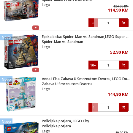
suđa
Lego
124,90 KM
114,90 KM
e
6
i
ja
Epska bitka: Spider-Man vs. Sandman,LEGO Super Heroes Marvel
Novo
Spider-Man vs. Sandman
Lego
veša
52,90 KM
plažu
 veša
eša/Sušilica
10+
/kamp tuš
bil
Anna I Elsa Zabava U Smrznutom Dvorcu, LEGO Duplo
Novo
Zabava U Smrznutom Dvorcu
Lego
ga / Zdravlje
144,90 KM
4
i za kosu
za brijanje
Policijska potjera, LEGO City
Novo
Policijska potjera
Lego
49,90 KM