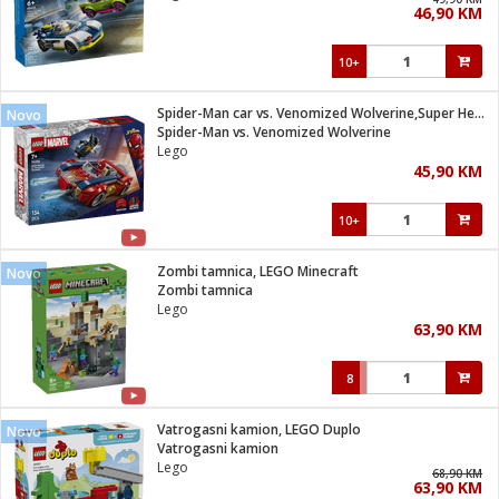
46,90 KM
i
10+
Spider-Man car vs. Venomized Wolverine,Super Heroes Marvel
Novo
Spider-Man vs. Venomized Wolverine
Lego
45,90 KM
10+
Zombi tamnica, LEGO Minecraft
Novo
Zombi tamnica
Lego
63,90 KM
8
Vatrogasni kamion, LEGO Duplo
Novo
Vatrogasni kamion
Lego
68,90 KM
63,90 KM