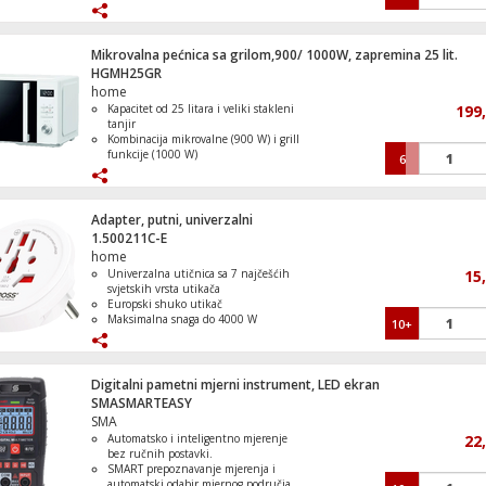
Opremljena je teleskopskom drškom
koja omogućuje udobno korištenje bez
saginjanja.
Strujni razdjeljnik, 2 x Shuko utičnica p
Ugrađena baterija s brzim punjenjem i
Mikrovalna pećnica sa grilom,900/ 1000W, zapremina 25 lit.
indikatorom napunjenosti u 5 razina.
HGMH25GR
Zaštita od preopterećenja za siguran
home
rad.
Kapacitet od 25 litara i veliki stakleni
199
tanjir
Kombinacija mikrovalne (900 W) i grill
funkcije (1000 W)
6
Jednostavno digitalno upravljanje i
LED ekran
Praktični automatski programi i
odmrzavanje
Adapter, putni, univerzalni
Sigurnosna dječija zaštita
1.500211C-E
home
Univerzalna utičnica sa 7 najčešćih
15
svjetskih vrsta utikača
Europski shuko utikač
Maksimalna snaga do 4000 W
10+
Podržava uzemljene i neuzemljene
utikače
Kompaktan, lagan i praktičan dizajn
Digitalni pametni mjerni instrument, LED ekran
SMASMARTEASY
SMA
Automatsko i inteligentno mjerenje
22
bez ručnih postavki.
SMART prepoznavanje mjerenja i
automatski odabir mjernog područja.