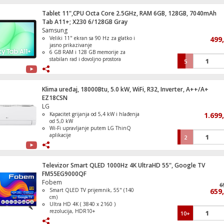
Tablet 11",CPU Octa Core 2.5GHz, RAM 6GB, 128GB, 7040mAh
Frižider/Zamrzivač, ukupna zapremina 3
Tab A11+; X230 6/128GB Gray
No Frost Plus, E
Samsung
Veliki 11" ekran sa 90 Hz za glatko i
499
jasno prikazivanje
6 GB RAM i 128 GB memorije za
stabilan rad i dovoljno prostora
5
Ugradbena mašina za suđe, 13 setova, 6
Proširenje memorije microSD karticom
programa, E
do 2 TB
Dugotrajna baterija od 7040 mAh za
cjelodnevnu upotrebu
Klima uređaj, 18000Btu, 5.0 kW, WiFi, R32, Inverter, A++/A+
Tanak i lagan dizajn pogodan za
EZ18CSN
nošenje i svakodnevno korištenje
LG
Kapacitet grijanja od 5,4 kW i hlađenja
1.699
Mašina za veš, 1200 obrtaja, 7 kg veša, B
od 5,0 kW
Wi-Fi upravljanje putem LG ThinQ
aplikacije
2
Comfort Air i Active Energy Control za
veću udobnost i uštedu energije
Energetski razred A++ pri hlađenju i
A+ pri grijanju
Televizor Smart QLED 1000Hz 4K UltraHD 55", Google TV
DUAL Inverter Compressor
FM55EG9000QF
Fobem
6
Smart QLED TV prijemnik, 55" (140
659
cm)
Zamrzivač / Škrinja zapremina 198 litara
Ultra HD 4K ( 3840 x 2160 )
rezolucija, HDR10+
10+
DVB S/S2/C/T/T2 tuner, H265 HEVC