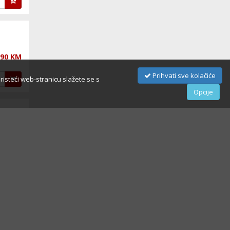
,90 KM
Prihvati sve kolačiće
oristeći web-stranicu slažete se s
Opcije
,90 KM
,90 KM