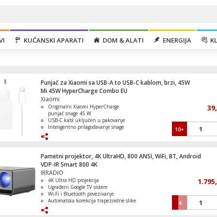
VI
KUĆANSKI APARATI
DOM & ALATI
ENERGIJA
KL
Punjač za Xiaomi sa USB-A to USB-C kablom, brzi, 45W
Mi 45W HyperCharge Combo EU
Xiaomi
Originalni Xiaomi HyperCharge
39
punjač snage 45 W
USB-C kabl uključen u pakovanje
Inteligentno prilagođavanje snage
10+
Električni Romobil, 8.5" točkovi, 25km/h
prema priključenom uređaju
Domet do 30 km
Višestruki sigurnosni sistemi za
zaštitu od pregrijavanja i kratkog spoja
Kompaktno i izdržljivo kućište otporno
Pametni projektor, 4K UltraHD, 800 ANSI, WiFi, BT, Android
na visoke temperature
VDP-IR Smart 800 4K
IRRADIO
4K Ultra HD projekcija
1.795
Mašina za veš, 1400 obrtaja, 9 kg veša, A
Ugrađeni Google TV sistem
Wi-Fi i Bluetooth povezivanje
Automatska korekcija trapezoidne slike
4
Električno podešavanje fokusa