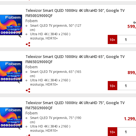
Refresh Rate 1000Hz
Operativni sistem Google TV
Televizor Smart QLED 1000Hz 4K UltraHD 50", Google TV
FM50EG9000QF
Frižider / Zamrzivač, ukupna zapremina
Fobem
lit., E
6
Smart QLED TV prijemnik, 50" (127
599
cm)
Ultra HD 4K ( 3840 x 2160 )
rezolucija, HDR10+
10+
DVB S/S2/C/T/T2 tuner, H265 HEVC
Refresh Rate 1000Hz
Frižider, ukupna zapremina 242 l, E
Operativni sistem Google TV
Televizor Smart QLED 1000Hz 4K UltraHD 65", Google TV
FM65EG9000QF
Fobem
Smart QLED TV prijemnik, 65" (165
899
cm)
Zamrzivač / Škrinja zapremina 287 litara
Ultra HD 4K ( 3840 x 2160 )
rezolucija, HDR10+
10+
DVB S/S2/C/T/T2 tuner, H265 HEVC
Refresh Rate 1000Hz
Operativni sistem Google TV
Televizor Smart QLED 1000Hz 4K UltraHD 75", Google TV
FM75EG9000QF
Štednjak 4 staklokeramičke ringle, pećni
Fobem
lit., 50cm, A
Smart QLED TV prijemnik, 75" (190
1.299
cm)
Ultra HD 4K ( 3840 x 2160 )
rezolucija, HDR10+
10+
DVB S/S2/C/T/T2 tuner, H265 HEVC