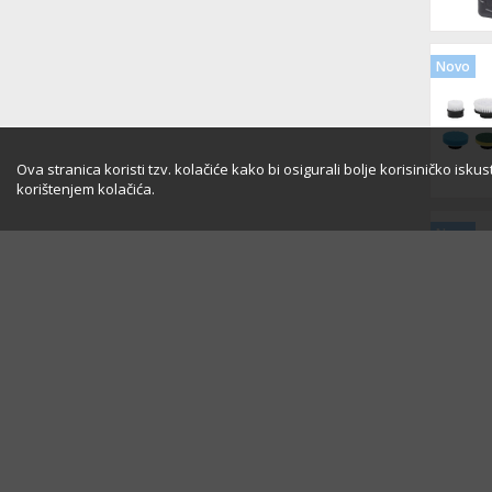
Novo
Ova stranica koristi tzv. kolačiće kako bi osigurali bolje korisiničko isk
korištenjem kolačića.
Novo
Novo