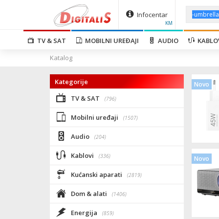
Infocentar
KM
TV & SAT
MOBILNI UREĐAJI
AUDIO
KABLO
Katalog
Kategorije
Novo
TV & SAT
(796)
Mobilni uređaji
(1507)
Audio
(204)
Kablovi
(336)
Novo
Kućanski aparati
(2819)
Dom & alati
(1406)
Energija
(859)