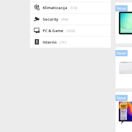
Klimatizacija
(518)
Novo
Security
(440)
PC & Game
(1658)
Interno
(191)
Novo
Novo