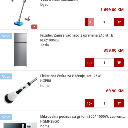
suđa
Dyson
1.699,00 KM
e
3
i
ja
Frižider/Zamrzivač neto zapremina 210 lit., E
Novo
RD2100MSE
Tesla
veša
399,00 KM
plažu
 veša
eša/Sušilica
10+
/kamp tuš
bil
Električna četka za čišćenje, set, 25W
Novo
HGPB8
home
ga / Zdravlje
69,90 KM
10+
i za kosu
za brijanje
Mikrovalna pećnica sa grilom,900/ 1000W, zapremina 25 lit.
Novo
HGMH25GR
home