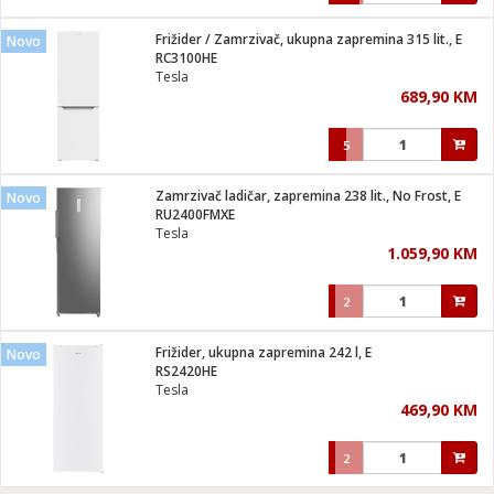
Frižider / Zamrzivač, ukupna zapremina 315 lit., E
Novo
RC3100HE
Tesla
689,90 KM
5
Zamrzivač ladičar, zapremina 238 lit., No Frost, E
Novo
RU2400FMXE
Tesla
1.059,90 KM
2
Frižider, ukupna zapremina 242 l, E
Novo
RS2420HE
Tesla
469,90 KM
2