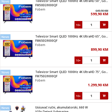
Televizor Smart QLED 1000Hz 4K UltraHD 50", Google TV
Novo
 Smartphone
čvrsto gorivo
FM50EG9000QF
iPhone
je
Fobem
649,90 KM
599,90 KM
a
pretvaraći
če
pis
ice/ostalo
10+
i
dodaci
na metar
/čistače
i
hinjski pribor
Televizor Smart QLED 1000Hz 4K UltraHD 65", Google TV
Novo
FM65EG9000QF
aći/pribor
Fobem
i
899,90 KM
mari i kutije
taći/pribor
10+
je
Zabava
ika
/osigurači
Televizor Smart QLED 1000Hz 4K UltraHD 75", Google TV
Novo
FM75EG9000QF
Fobem
 noževe
1.299,90 KM
a
e
Exterijer
witch
10+
itch 2
i/ Vitrine
Usisavač ručni, akumulatorski, 660 W
Novo
V15s Detect Submarine