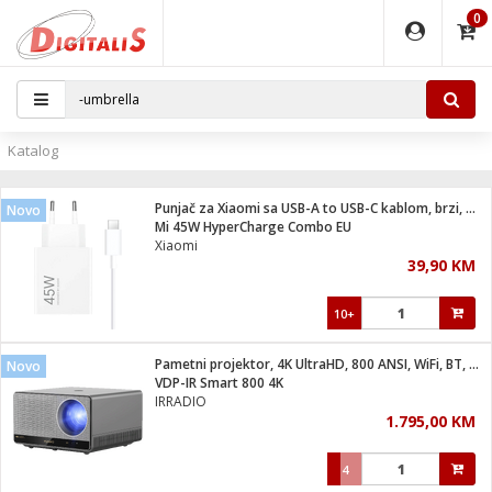
0
EĐAJI
PARATI
TI
IJA
i oprema
uređaji
ka
rane
i pribor
r - Analogija
Katalog
 BULLET
čni)
i
G9 / G4
- DOME
Punjač za Xiaomi sa USB-A to USB-C kablom, brzi, 45W
Novo
ževi
XVR
laptop
ijal
Mi 45W HyperCharge Combo EU
lsku
tiljke
dzor
nari
Xiaomi
39,90 KM
a svjetla
r
deo
r - IP
je
essional
lati i pribor
10+
ere
ači
x
a grla
čnici
Pametni projektor, 4K UltraHD, 800 ANSI, WiFi, BT, Android
Novo
e
S2
jenje
VDP-IR Smart 800 4K
IRRADIO
 C
ribor
li
1.795,00 KM
ndroid
blet ...
a IP kamere
e
zor- IP
4
jeći