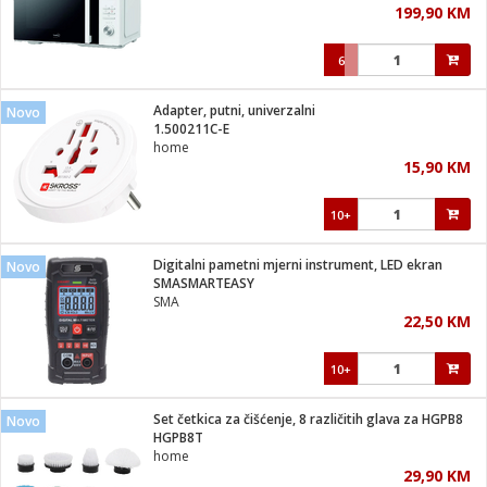
199,90 KM
i
6
Adapter, putni, univerzalni
Novo
1.500211C-E
home
15,90 KM
10+
Digitalni pametni mjerni instrument, LED ekran
Novo
SMASMARTEASY
SMA
22,50 KM
10+
Set četkica za čišćenje, 8 različitih glava za HGPB8
Novo
HGPB8T
home
29,90 KM