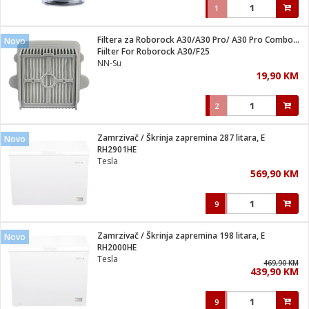
1
Filtera za Roborock A30/A30 Pro/ A30 Pro Combo/ F25/F25 ACE
Novo
Fiilter For Roborock A30/F25
NN-Su
19,90 KM
2
Zamrzivač / Škrinja zapremina 287 litara, E
Novo
RH2901HE
Tesla
569,90 KM
9
Zamrzivač / Škrinja zapremina 198 litara, E
Novo
RH2000HE
Tesla
469,90 KM
439,90 KM
9