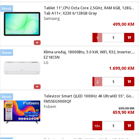
Tablet 11",CPU Octa Core 2.5GHz, RAM 6GB, 128GB, 7040mAh
Novo
 hrane
t
Tab A11+; X230 6/128GB Gray
i
 dom
Samsung
lušalice
ji i oprema
499,00 KM
ki aparati
i
 stanice
5
A-100
ik
 pohrana
aciju
je
Klima uređaj, 18000Btu, 5.0 kW, WiFi, R32, Inverter, A++/A+
Novo
e
EZ18CSN
glodare
e namjene
eđaje
 oprema
električne brave
LG
ije
odaci
1.699,00 KM
te
erije
etar
rtphone
i
2
je mesa
e
e
i program
Televizor Smart QLED 1000Hz 4K UltraHD 55", Google TV
hone
Novo
trošni materijal
i zraka
FM55EG9000QF
anje
am
er
Fobem
prema
699,90 KM
o kafu
let
ram
659,90 KM
l
oprema
spenzer
nderi
10+
 Čistači
čnice
ene
sat
kupatilo