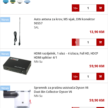
10+
Auto antena za krov, M5 vijak, DIN konektor
Novo
90557
SAL
13,90 KM
5
HDMI razdjelnik, 1 ulaz - 4 izlaza, Full HD, HDCP
Novo
HDMI splitter 4/1
NN-Su
59,90 KM
10+
Spremnik za prašinu usisivača Dyson V6
Novo
Dust Bin Collector Dyson V6
NN-Su
59,90 KM