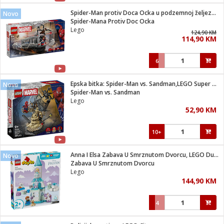
Spider-Man protiv Doca Ocka u podzemnoj željeznici
Novo
 hrane
t
Spider-Mana Protiv Doc Ocka
i
 dom
Lego
124,90 KM
lušalice
ji i oprema
114,90 KM
ki aparati
i
 stanice
6
A-100
ik
 pohrana
aciju
je
Epska bitka: Spider-Man vs. Sandman,LEGO Super Heroes Marvel
Novo
e
Spider-Man vs. Sandman
glodare
e namjene
eđaje
 oprema
električne brave
Lego
ije
odaci
52,90 KM
te
erije
etar
rtphone
i
10+
je mesa
e
e
i program
Anna I Elsa Zabava U Smrznutom Dvorcu, LEGO Duplo
hone
Novo
trošni materijal
i zraka
Zabava U Smrznutom Dvorcu
anje
am
er
Lego
prema
o kafu
let
ram
144,90 KM
l
oprema
spenzer
nderi
4
 Čistači
čnice
ene
sat
kupatilo