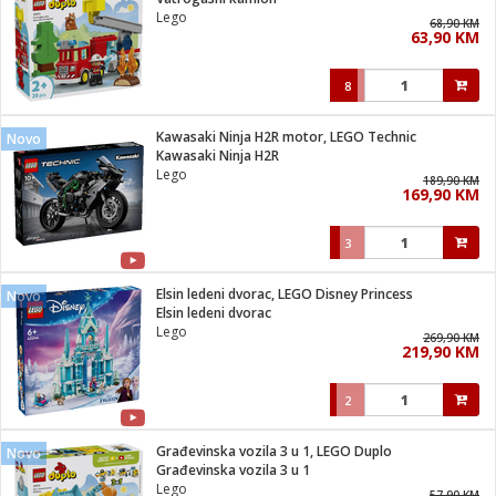
suđa
Lego
68,90 KM
63,90 KM
e
8
i
ja
Kawasaki Ninja H2R motor, LEGO Technic
Novo
Kawasaki Ninja H2R
Lego
veša
189,90 KM
169,90 KM
plažu
 veša
eša/Sušilica
3
/kamp tuš
bil
Elsin ledeni dvorac, LEGO Disney Princess
Novo
Elsin ledeni dvorac
Lego
269,90 KM
ga / Zdravlje
219,90 KM
2
i za kosu
za brijanje
Građevinska vozila 3 u 1, LEGO Duplo
Novo
Građevinska vozila 3 u 1
Lego
57,90 KM