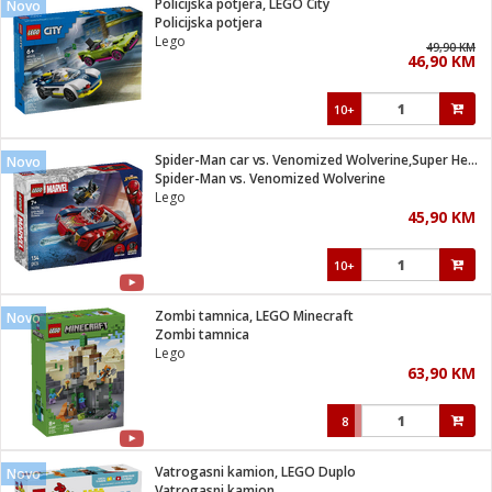
Policijska potjera, LEGO City
Novo
 Smartphone
čvrsto gorivo
Policijska potjera
iPhone
je
Lego
49,90 KM
46,90 KM
a
pretvaraći
če
pis
ice/ostalo
10+
i
dodaci
na metar
/čistače
i
hinjski pribor
Spider-Man car vs. Venomized Wolverine,Super Heroes Marvel
Novo
Spider-Man vs. Venomized Wolverine
aći/pribor
Lego
i
45,90 KM
mari i kutije
taći/pribor
10+
je
Zabava
ika
/osigurači
Zombi tamnica, LEGO Minecraft
Novo
Zombi tamnica
Lego
 noževe
63,90 KM
a
e
Exterijer
witch
8
itch 2
i/ Vitrine
Vatrogasni kamion, LEGO Duplo
Novo
Vatrogasni kamion