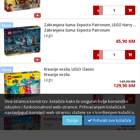
6
Zabranjena šuma: Expecto Patronum, LEGO Harry Potter
Novo
Zabranjena šuma: Expecto Patronum
Lego
65,90 KM
6
Kreacije vozila, LEGO Classic
Novo
Kreacije vozila
Lego
149,90 KM
129,90 KM
3
Ova stranica koristi tzv. kolačiće kako bi osigurali bolje korisiničko
iskustvo i funkcionalnost web-stranice. Prihvaćanjem kolačića ili
nastavljajući koristeći web-stranicu slažete se s korištenjem kolačića.
Kamion sa sladoledom u Heartlakeu, LEGO Friends
Novo
Kamion sa sladoledom u Heartlakeu
Opcije
Prihvati sve kolačiće
Lego
44,90 KM
46,90 KM