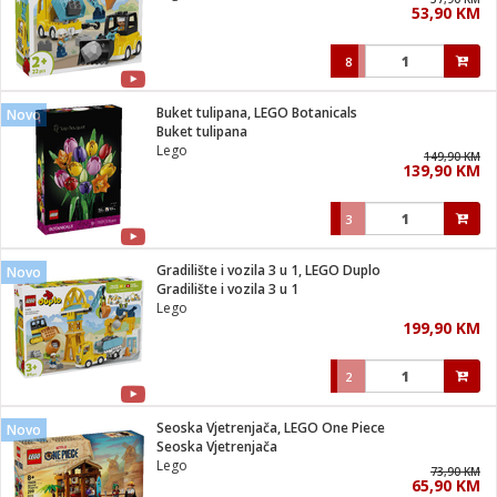
53,90 KM
i
8
Buket tulipana, LEGO Botanicals
Novo
Buket tulipana
Lego
149,90 KM
139,90 KM
3
Gradilište i vozila 3 u 1, LEGO Duplo
Novo
Gradilište i vozila 3 u 1
Lego
199,90 KM
2
Seoska Vjetrenjača, LEGO One Piece
Novo
Seoska Vjetrenjača
Lego
73,90 KM
65,90 KM