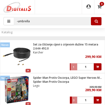
0
EĐAJI
PARATI
TI
IJA
i oprema
uređaji
ka
rane
i pribor
r - Analogija
Katalog
 BULLET
čni)
i
G9 / G4
- DOME
Set za čišćenje cijevi s crijevom dužine 15 metara
Novo
ževi
XVR
laptop
ijal
2.644-492.0
lsku
tiljke
dzor
nari
Karcher
299,90 KM
a svjetla
r
deo
r - IP
je
essional
lati i pribor
1
ere
ači
x
a grla
čnici
Spider-Man Protiv Oscorpa, LEGO Super Heroes Marvel
Novo
e
S2
jenje
Spider-Man Protiv Oscorpa
Lego
 C
ribor
li
309,90 KM
289,90 KM
ndroid
blet ...
a IP kamere
e
zor- IP
3
jeći