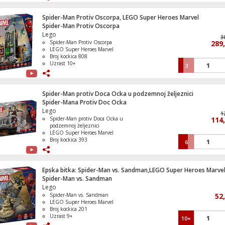
odmrzavanjem
Smart Inverter kompresor za tihi i
ekonomičan rad
Spider-Man Protiv Oscorpa, LEGO Super Heroes Marvel
FRESHBalancer™ i FRESHConverter™
Spider-Man Protiv Oscorpa
Kutija sa prozirnim kockicama, LEGO Clas
za optimalno čuvanje
Lego
3
Spider-Man Protiv Oscorpa
289
LEGO Super Heroes Marvel
Broj kockica 808
Uzrast 10+
3
Kreacije vozila, LEGO Classic
Spider-Man protiv Doca Ocka u podzemnoj željeznici
Spider-Mana Protiv Doc Ocka
Lego
1
Spider-Man protiv Doca Ocka u
114
podzemnoj željeznici
Kawasaki Ninja H2R motor, LEGO Techni
LEGO Super Heroes Marvel
Broj kockica 393
6
Uzrast 9+
Epska bitka: Spider-Man vs. Sandman,LEGO Super Heroes Marve
Spider-Man vs. Sandman
Policijska potjera, LEGO City
Lego
Spider-Man vs. Sandman
52
LEGO Super Heroes Marvel
Broj kockica 201
Uzrast 9+
10+