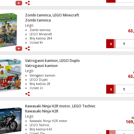
Uzrast 7+
Miš bežični, Bluetooth , 6 tipki, 8000 dpi
Zombi tamnica, LEGO Minecraft
Zombi tamnica
Lego
Zombi tamnica
63
LEGO Minecraft
Broj kockica 284
Uzrast 8+
8
Vatrogasni kamion, LEGO Duplo
Vatrogasni kamion
Lego
Vatrogasni kamion
63
LEGO Duplo
Broj kockica 28
Uzrast 2+
8
Kawasaki Ninja H2R motor, LEGO Technic
Kawasaki Ninja H2R
Lego
1
Kawasaki Ninja H2R motor
169
LEGO Technic
Broj kockica 643
Uzrast 10+