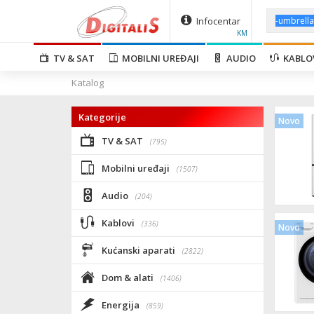
Infocentar
KM
TV & SAT
MOBILNI UREĐAJI
AUDIO
KABLO
Katalog
Kategorije
Novo
TV & SAT
(795)
Mobilni uređaji
(1507)
Audio
(204)
Kablovi
(336)
Novo
Kućanski aparati
(2822)
Dom & alati
(1406)
Energija
(859)