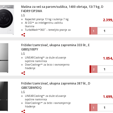
upravljanje
Automatski odabir programa
Mašina za veš sa parom/sušilica, 1400 obrtaja, 13/7 kg, D
Mašina za veš, 1400 obrtaja, 11kg veša,
F4DR913P3WA
Inverter, WiFi, A
LG
Kapacitet pranja 13 kg i sušenja 7 kg
2.399
AI DD™ za inteligentnu zaštitu
tkanina
TurboWash™360˚ – temeljito pranje za
1
Cigareta elektronska,Twist,4u1,Strawberr
39 minuta
Watermelon,20mg
Steam™ tehnologija koja uklanja do
99,9% alergena
ezDispense™ automatsko doziranje
Frižider/zamrzivač, ukupna zapremina 333 lit., E
deterdženta i omekšivača
GBBSJ10EPY
LG
LINEARCooling™ za duže očuvanje
1.054
Frižider/Zamrzivač neto zapremina 262 li
svježine namirnica
DoorCooling+™ za brzo i ravnomjerno
hlađenje
2
Total No Frost bez potrebe za
odmrzavanjem
Smart Inverter kompresor za tih i
ekonomičan rad
Frižider/zamrzivač, ukupna zapremina 387 lit., D
ThinQ™ Wi-Fi upravljanje i Smart
GBB72BW9DQ
Diagnosis™
LG
LINEARCooling™ za duže očuvanje
1.699
svježine namirnica
Anna I Elsa Zabava U Smrznutom Dvorcu
DoorCooling+™ za brže i ravnomjernije
LEGO Duplo
hlađenje
1
Total No Frost bez potrebe za