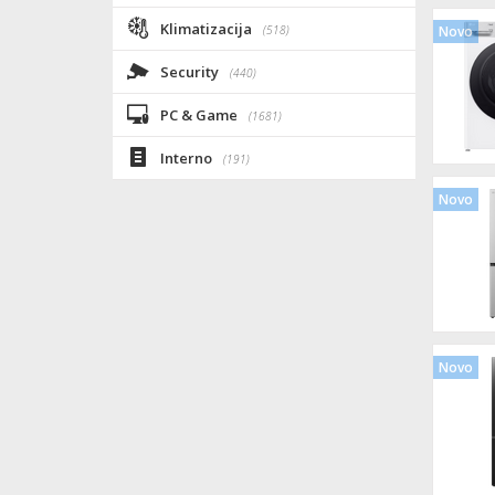
Klimatizacija
(518)
Novo
Security
(440)
PC & Game
(1681)
Interno
(191)
Novo
Novo