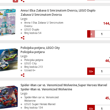
Anna I Elsa Zabava U Smrznutom Dvorcu, LEGO Duplo
Zabava U Smrznutom Dvorcu
Lego
Televizor Smart QLED 4K UltraHD 75", G
Anna I Elsa Zabava U Smrznutom
144
TV
Dvorcu
LEGO Duplo
Broj kockica 54
4
Uzrast 2+
Televizor Smart QLED 1000Hz 4K Ultra
Policijska potjera, LEGO City
55", Google TV
Policijska potjera
Lego
Policijska potjera
46
LEGO City
Broj kockica 213
Televizor Smart QLED 1000Hz 4K Ultra
Uzrast 6+
10+
50", Google TV
Spider-Man car vs. Venomized Wolverine,Super Heroes Marvel
Spider-Man vs. Venomized Wolverine
Lego
Frižider/Zamrzivač, ukupna zapremina 3
Spider-Man car vs. Venomized
No Frost Plus, E
45
Wolverine
LEGO Super Heroes Marvel
Broj kockica 134
10+