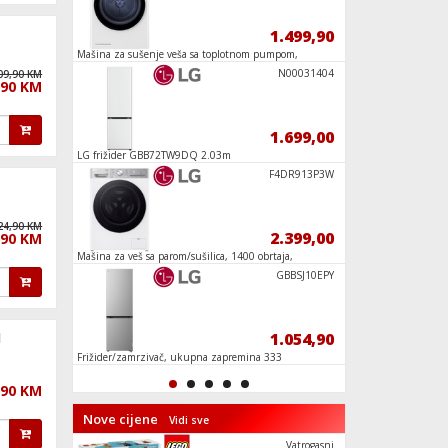
47,90
1.499,90
sic
Mašina za sušenje veša sa toplotnom pumpom,
Kamion sa sladoledo
8kg, D
Friends
Kreacije v
N00031404
09,90 KM
,90 KM
129,90
1.699,00
LG frižider GBB72TW9DQ 2.03m
Elsin ledeni dvorac,
Kawasaki N
F4DR913P3W
24,90 KM
169,90
2.399,00
,90 KM
c
Mašina za veš sa parom/sušilica, 1400 obrtaja,
Opskrbna Lama, LEG
13/7 kg, D
Policijska
GBBSJ10EPY
46,90
1.054,90
l
Frižider/zamrzivač, ukupna zapremina 333
Gradilište i vozila 
lit., E
,90 KM
Nove cijene
Vidi sve
MT75EG8000
Vatrogasni