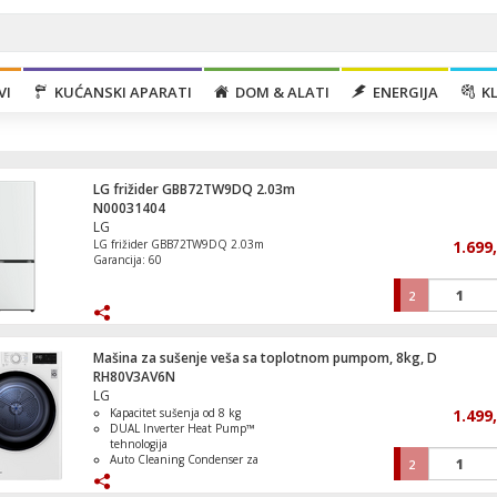
VI
KUĆANSKI APARATI
DOM & ALATI
ENERGIJA
KL
LG frižider GBB72TW9DQ 2.03m
N00031404
LG
LG frižider GBB72TW9DQ 2.03m
1.699
Garancija: 60
2
Ugradbena staklokeramička ploča za kuh
6500W
Mašina za sušenje veša sa toplotnom pumpom, 8kg, D
RH80V3AV6N
LG
Kapacitet sušenja od 8 kg
1.499
Mašina za veš, 1200 obrtaja, 7 kg veša , 
DUAL Inverter Heat Pump™
tehnologija
Auto Cleaning Condenser za
2
automatsko čišćenje kondenzatora
ThinQ™ i Smart Pairing za pametno