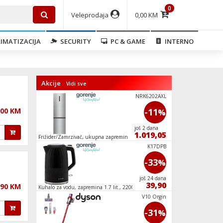
0
Veleprodaja
0,00 KM
IMATIZACIJA
SECURITY
PC & GAME
INTERNO
Akcije
Vidi sve
ECT601FM
NRK6202AXL
,00 KM
-8
-11
%
%
još 24 dana
još 2 dana
359,90
1.019,05
anje,
Frižider/Zamrzivač, ukupna zapremina 331 l,
Soundbar 2.1 ch, Bl
No Frost Plus, E
WNHVB72SDS
K17DPB
-11
-33
%
%
još 24 dana
još 24 dana
499,90
39,90
,90 KM
A+++
Kuhalo za vodu, zapremina 1.7 lit., 2200W
Mikser štapni, snag
WW11BB744D
V10 Orgin
-7
-31
%
%