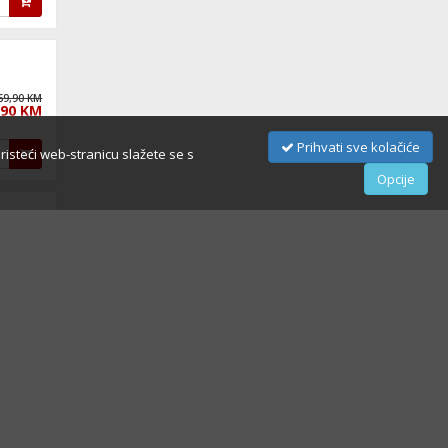
69,90 KM
,90 KM
Prihvati sve kolačiće
oristeći web-stranicu slažete se s
Opcije
57,90 KM
,90 KM
49,90 KM
,90 KM