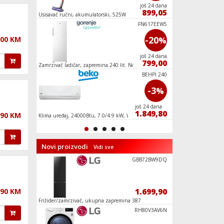
još 24 dana
još 24 dana
1.380,35
899,05
Usisavač ručni, akumulatorski, 525W
Električna rezalica, 
sječivo
4000 Puffs
FN617EEW5
-17
-20
,00 KM
%
%
još 54 dana
još 24 dana
33,20
799,00
y
Zamrzivač ladičar, zapremina 240 lit. No Frost,
Klima uređaj, 12000B
E
WiFi, A+++/A++
RC2600HXE
BEHPI 240
-10
-3
%
%
još 23 dana
još 24 dana
656,90
1.849,80
,90 KM
t., E
Klima uređaj, 24000Btu, 7.0/4.9 kW, Wi-Fi,
Mašina za veš/sušilic
Inverter, A++/A+
veša, D
Novi proizvodi
Vidi sve
Zabava U S
GBB72BW9DQ
144,90
1.699,90
,90 KM
,
Frižider/zamrzivač, ukupna zapremina 387
Buket tulipana, LEG
lit., D
Kutija sa
RH80V3AV6N