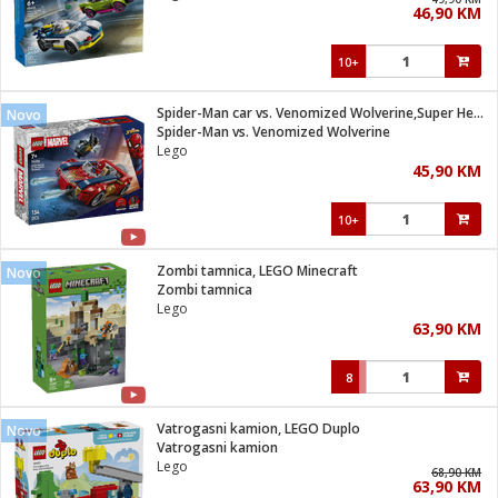
46,90 KM
i
10+
Spider-Man car vs. Venomized Wolverine,Super Heroes Marvel
Novo
Spider-Man vs. Venomized Wolverine
Lego
45,90 KM
10+
Zombi tamnica, LEGO Minecraft
Novo
Zombi tamnica
Lego
63,90 KM
8
Vatrogasni kamion, LEGO Duplo
Novo
Vatrogasni kamion
Lego
68,90 KM
63,90 KM