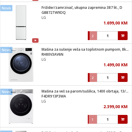
Frižider/zamrzivač, ukupna zapremina 387 lit., D
Novo
 hrane
t
GBB72TW9DQ
i
 dom
LG
lušalice
ji i oprema
1.699,00 KM
ki aparati
i
 stanice
2
A-100
ik
 pohrana
aciju
je
Mašina za sušenje veša sa toplotnom pumpom, 8kg, D
Novo
e
RH80V3AV6N
glodare
e namjene
eđaje
 oprema
električne brave
LG
ije
odaci
1.499,00 KM
te
erije
etar
rtphone
i
2
je mesa
e
e
i program
Mašina za veš sa parom/sušilica, 1400 obrtaja, 13/7 kg, D
hone
Novo
trošni materijal
i zraka
F4DR913P3WA
anje
am
er
LG
prema
o kafu
let
ram
2.399,00 KM
l
oprema
spenzer
nderi
1
 Čistači
čnice
ene
sat
kupatilo