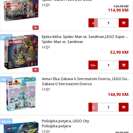
suđa
Lego
124,90 KM
114,90 KM
e
6
i
ja
Epska bitka: Spider-Man vs. Sandman,LEGO Super Heroes Marvel
Novo
Spider-Man vs. Sandman
Lego
veša
52,90 KM
plažu
 veša
eša/Sušilica
10+
/kamp tuš
bil
Anna I Elsa Zabava U Smrznutom Dvorcu, LEGO Duplo
Novo
Zabava U Smrznutom Dvorcu
Lego
ga / Zdravlje
144,90 KM
4
i za kosu
za brijanje
Policijska potjera, LEGO City
Novo
Policijska potjera
Lego
49,90 KM