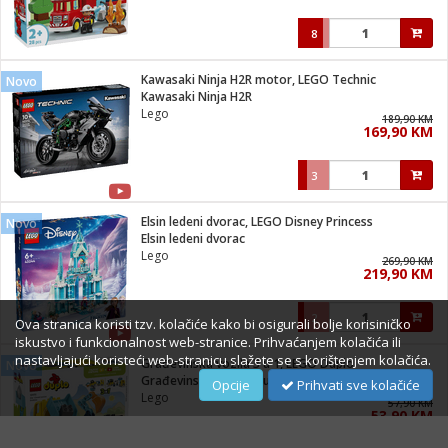
8
Kawasaki Ninja H2R motor, LEGO Technic
Novo
Kawasaki Ninja H2R
Lego
189,90 KM
169,90 KM
3
Elsin ledeni dvorac, LEGO Disney Princess
Novo
Elsin ledeni dvorac
Lego
269,90 KM
219,90 KM
2
Ova stranica koristi tzv. kolačiće kako bi osigurali bolje korisiničko
iskustvo i funkcionalnost web-stranice. Prihvaćanjem kolačića ili
nastavljajući koristeći web-stranicu slažete se s korištenjem kolačića.
Građevinska vozila 3 u 1, LEGO Duplo
Novo
Građevinska vozila 3 u 1
Opcije
Prihvati sve kolačiće
Lego
57,90 KM
53,90 KM