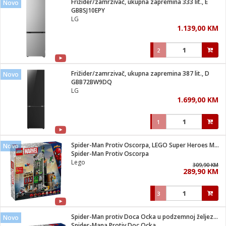
Frižider/zamrzivač, ukupna zapremina 333 lit., E
Novo
 Smartphone
čvrsto gorivo
GBBSJ10EPY
iPhone
je
LG
1.139,00 KM
a
pretvaraći
če
pis
ice/ostalo
2
i
dodaci
na metar
/čistače
i
hinjski pribor
Frižider/zamrzivač, ukupna zapremina 387 lit., D
Novo
GBB72BW9DQ
aći/pribor
LG
i
1.699,00 KM
mari i kutije
taći/pribor
1
je
Zabava
ika
/osigurači
Spider-Man Protiv Oscorpa, LEGO Super Heroes Marvel
Novo
Spider-Man Protiv Oscorpa
Lego
 noževe
309,90 KM
289,90 KM
a
e
Exterijer
witch
3
itch 2
i/ Vitrine
Spider-Man protiv Doca Ocka u podzemnoj željeznici
Novo
Spider-Mana Protiv Doc Ocka