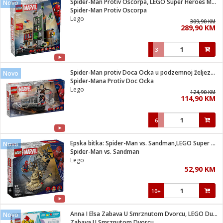
Spider-Man Protiv Oscorpa, LEGO Super Heroes Marvel
Novo
 Smartphone
čvrsto gorivo
Spider-Man Protiv Oscorpa
iPhone
je
Lego
309,90 KM
289,90 KM
a
pretvaraći
če
pis
ice/ostalo
3
i
dodaci
na metar
/čistače
i
hinjski pribor
Spider-Man protiv Doca Ocka u podzemnoj željeznici
Novo
Spider-Mana Protiv Doc Ocka
aći/pribor
Lego
124,90 KM
i
114,90 KM
mari i kutije
taći/pribor
6
je
Zabava
ika
/osigurači
Epska bitka: Spider-Man vs. Sandman,LEGO Super Heroes Marvel
Novo
Spider-Man vs. Sandman
Lego
 noževe
52,90 KM
a
e
Exterijer
witch
10+
itch 2
i/ Vitrine
Anna I Elsa Zabava U Smrznutom Dvorcu, LEGO Duplo
Novo
Zabava U Smrznutom Dvorcu