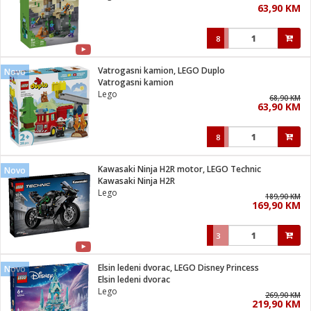
63,90 KM
i
8
Vatrogasni kamion, LEGO Duplo
Novo
Vatrogasni kamion
Lego
68,90 KM
63,90 KM
8
Kawasaki Ninja H2R motor, LEGO Technic
Novo
Kawasaki Ninja H2R
Lego
189,90 KM
169,90 KM
3
Elsin ledeni dvorac, LEGO Disney Princess
Novo
Elsin ledeni dvorac
Lego
269,90 KM
219,90 KM