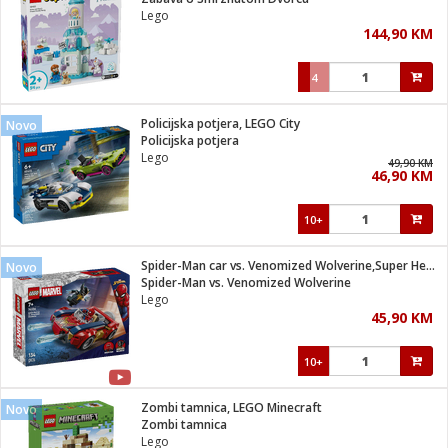
suđa
Lego
144,90 KM
e
4
i
ja
Policijska potjera, LEGO City
Novo
Policijska potjera
Lego
veša
49,90 KM
46,90 KM
plažu
 veša
eša/Sušilica
10+
/kamp tuš
bil
Spider-Man car vs. Venomized Wolverine,Super Heroes Marvel
Novo
Spider-Man vs. Venomized Wolverine
Lego
ga / Zdravlje
45,90 KM
10+
i za kosu
za brijanje
Zombi tamnica, LEGO Minecraft
Novo
Zombi tamnica
Lego