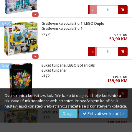
2
Građevinska vozila 3 u 1, LEGO Duplo
Novo
Građevinska vozila 3 u 1
Lego
57,90 KM
53,90 KM
8
Buket tulipana, LEGO Botanicals
Novo
Buket tulipana
Lego
149,90 KM
139,90 KM
3
Ova stranica koristi tzv. kolačiće kako bi osigurali bolje korisiničko
iskustvo i funkcionalnost web-stranice. Prihvaćanjem kolačića ili
nastavljajući koristeći web-stranicu slažete se s korištenjem kolačića.
Gradilište i vozila 3 u 1, LEGO Duplo
Novo
Gradilište i vozila 3 u 1
Opcije
Prihvati sve kolačiće
Lego
199,90 KM