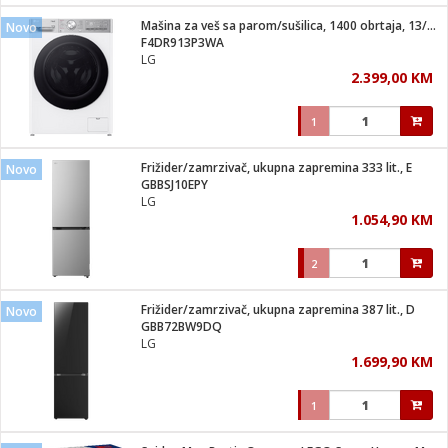
Mašina za veš sa parom/sušilica, 1400 obrtaja, 13/7 kg, D
Novo
 hrane
t
F4DR913P3WA
i
 dom
LG
lušalice
ji i oprema
2.399,00 KM
ki aparati
i
 stanice
1
A-100
ik
 pohrana
aciju
je
Frižider/zamrzivač, ukupna zapremina 333 lit., E
Novo
e
GBBSJ10EPY
glodare
e namjene
eđaje
 oprema
električne brave
LG
ije
odaci
1.054,90 KM
te
erije
etar
rtphone
i
2
je mesa
e
e
i program
Frižider/zamrzivač, ukupna zapremina 387 lit., D
hone
Novo
trošni materijal
i zraka
GBB72BW9DQ
anje
am
er
LG
prema
o kafu
let
ram
1.699,90 KM
l
oprema
spenzer
nderi
1
 Čistači
čnice
ene
sat
kupatilo